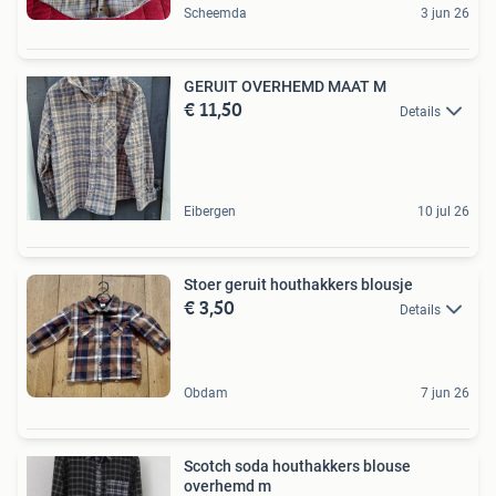
Scheemda
3 jun 26
GERUIT OVERHEMD MAAT M
€ 11,50
Details
Eibergen
10 jul 26
Stoer geruit houthakkers blousje
€ 3,50
Details
Obdam
7 jun 26
Scotch soda houthakkers blouse
overhemd m