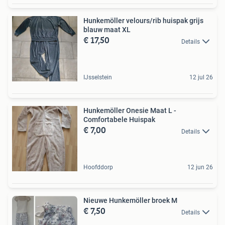
Hunkemöller velours/rib huispak grijs
blauw maat XL
€ 17,50
Details
IJsselstein
12 jul 26
Hunkemöller Onesie Maat L -
Comfortabele Huispak
€ 7,00
Details
Hoofddorp
12 jun 26
Nieuwe Hunkemöller broek M
€ 7,50
Details