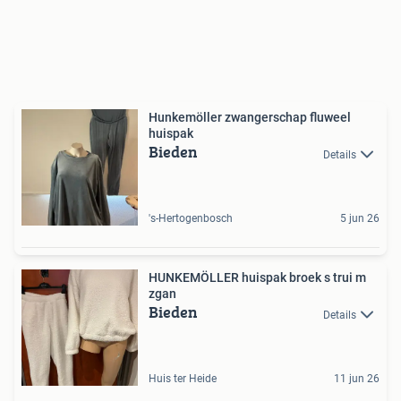
Hunkemöller zwangerschap fluweel
huispak
Bieden
Details
's-Hertogenbosch
5 jun 26
HUNKEMÖLLER huispak broek s trui m
zgan
Bieden
Details
Huis ter Heide
11 jun 26