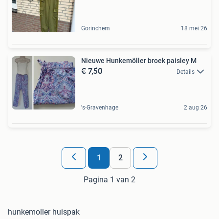
Gorinchem
18 mei 26
Nieuwe Hunkemöller broek paisley M
€ 7,50
Details
's-Gravenhage
2 aug 26
1
2
Pagina 1 van 2
hunkemoller huispak