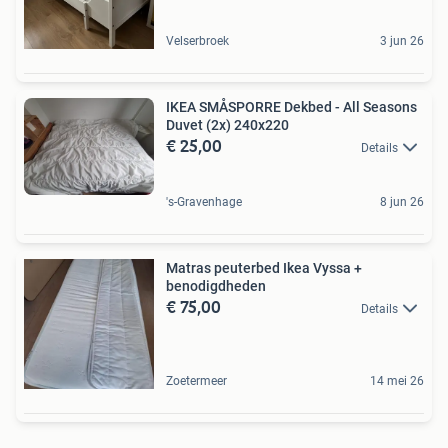
Velserbroek
3 jun 26
IKEA SMÅSPORRE Dekbed - All Seasons
Duvet (2x) 240x220
€ 25,00
Details
's-Gravenhage
8 jun 26
Matras peuterbed Ikea Vyssa +
benodigdheden
€ 75,00
Details
Zoetermeer
14 mei 26