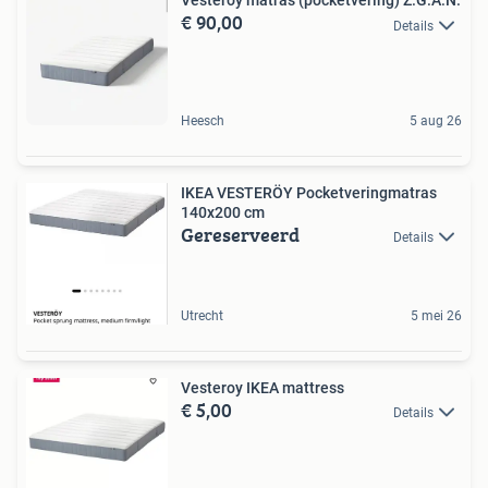
Vesteroy matras (pocketvering) Z.G.A.N.
€ 90,00
Details
Heesch
5 aug 26
IKEA VESTERÖY Pocketveringmatras
140x200 cm
Gereserveerd
Details
Utrecht
5 mei 26
Vesteroy IKEA mattress
€ 5,00
Details