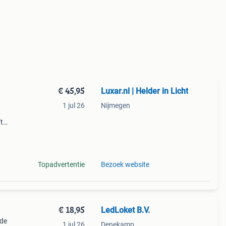
€ 45,95
Luxar.nl | Helder in Licht
1 jul 26
Nijmegen
t
ampen
e led
Topadvertentie
Bezoek website
€ 18,95
LedLoket B.V.
 de
1 jul 26
Denekamp