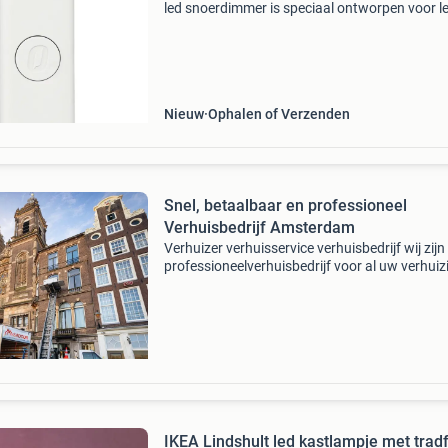
led snoerdimmer is speciaal ontworpen voor l
verlichting en dimt uw led lamp van 75 watt t
tot wel 0,3 watt. Deze mooie design snoerdim
heeft
Nieuw
Ophalen of Verzenden
Snel, betaalbaar en professioneel
Verhuisbedrijf Amsterdam
Verhuizer verhuisservice verhuisbedrijf wij zijn
professioneelverhuisbedrijf voor al uw verhui
in, van of naar amsterdam en omstreken.we
beschikken over verhuiswagens, bakwagens o
meubelbak
IKEA Lindshult led kastlampje met tradf