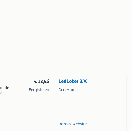
€ 18,95
LedLoket B.V.
W
art de
Eergisteren
Denekamp
ed
erug
mer
Bezoek website