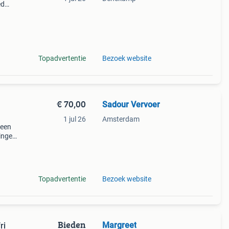
ed
erug
mer
Topadvertentie
Bezoek website
€ 70,00
Sadour Vervoer
1 jul 26
Amsterdam
 een
zingen
f
Topadvertentie
Bezoek website
Bieden
Margreet
ri