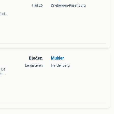
1 jul 26
Driebergen-Rijsenburg
fect
ere
 licht
Bieden
Mulder
Eergisteren
Hardenberg
. De
ep.
.