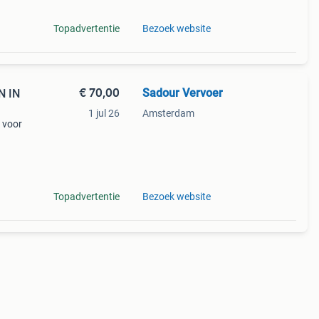
Topadvertentie
Bezoek website
€ 70,00
Sadour Vervoer
N IN
1 jul 26
Amsterdam
r voor
an het
Topadvertentie
Bezoek website