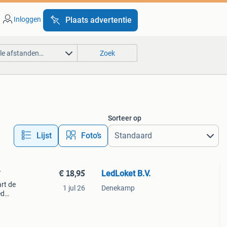
Inloggen
Plaats advertentie
lle afstanden…
Zoek
Sorteer op
Lijst
Foto’s
€ 18,95
LedLoket B.V.
W
art de
1 jul 26
Denekamp
ed
erug
mer