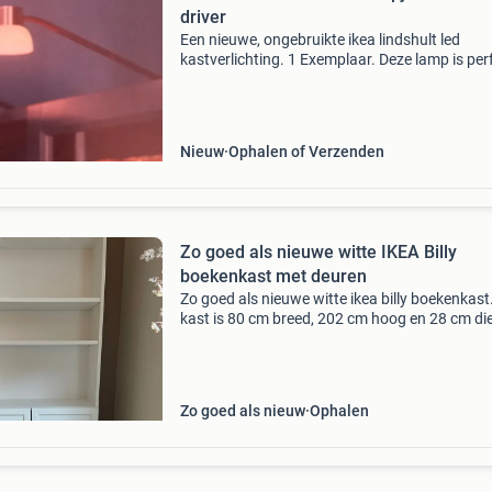
driver
Een nieuwe, ongebruikte ikea lindshult led
kastverlichting. 1 Exemplaar. Deze lamp is per
voor het verlichten van kasten, planken of and
donkere hoekjes in huis. Hij geeft een warm wit
(2
Nieuw
Ophalen of Verzenden
Zo goed als nieuwe witte IKEA Billy
boekenkast met deuren
Zo goed als nieuwe witte ikea billy boekenkast
kast is 80 cm breed, 202 cm hoog en 28 cm di
Inclusief deuren en 2 led spots, exclusief driver
Zo goed als nieuw
Ophalen