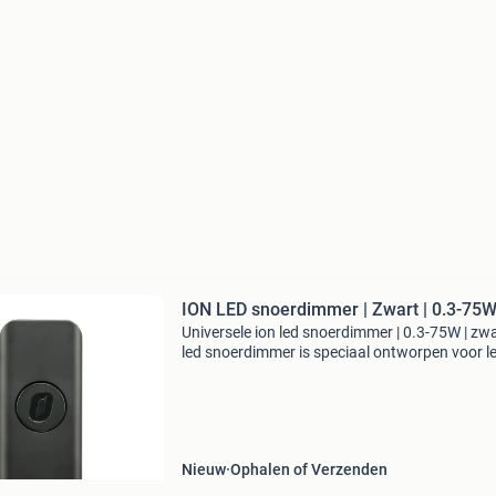
ION LED snoerdimmer | Zwart | 0.3-75
Universele ion led snoerdimmer | 0.3-75W | zw
led snoerdimmer is speciaal ontworpen voor l
verlichting en dimt uw led lamp van 75 watt t
tot wel 0,3 watt. Deze mooie design snoerdim
hee
Nieuw
Ophalen of Verzenden