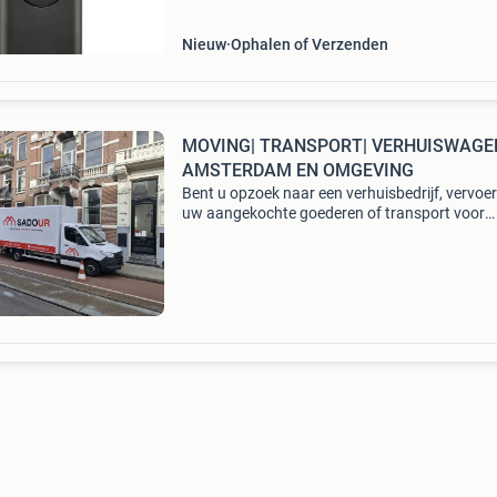
Nieuw
Ophalen of Verzenden
MOVING| TRANSPORT| VERHUISWAGE
AMSTERDAM EN OMGEVING
Bent u opzoek naar een verhuisbedrijf, vervoe
uw aangekochte goederen of transport voor
binnen en of buitenland? Dan bent u bij ons a
goede adres. Heeft u vragen of wilt u een
vrijblijvend