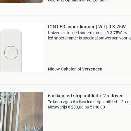
Gebruikt
Ophalen of Verzenden
ION LED snoerdimmer | Wit | 0.3-75W
Universele ion led snoerdimmer | 0.3-75W | wit
led snoerdimmer is speciaal ontworpen voor l
verlichting en dimt uw led lamp van 75 watt t
tot wel 0,3 watt. Deze mooie design snoerdim
heeft
Nieuw
Ophalen of Verzenden
6 x Ikea led strip mittled + 2 x driver
Te koop zgan 6 x ikea led strips mittled + 2 x dr
Nieuwprijs € 280,00 nu €140,00