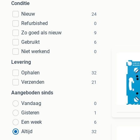
Conditie
Nieuw
24
Refurbished
0
Zo goed als nieuw
9
Gebruikt
6
Niet werkend
0
Levering
Ophalen
32
Verzenden
21
Aangeboden sinds
Vandaag
0
Gisteren
1
Een week
6
Altijd
32