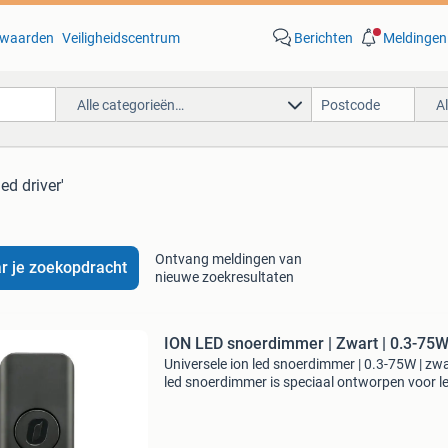
waarden
Veiligheidscentrum
Berichten
Meldingen
Alle categorieën…
A
led driver'
Ontvang meldingen van
r je zoekopdracht
nieuwe zoekresultaten
ION LED snoerdimmer | Zwart | 0.3-75
Universele ion led snoerdimmer | 0.3-75W | zw
led snoerdimmer is speciaal ontworpen voor l
verlichting en dimt uw led lamp van 75 watt t
tot wel 0,3 watt. Deze mooie design snoerdim
hee