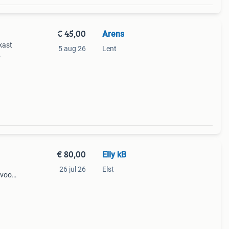
€ 45,00
Arens
kast
5 aug 26
Lent
ikea
gbaa
€ 80,00
Elly kB
26 jul 26
Elst
 voor
nd om