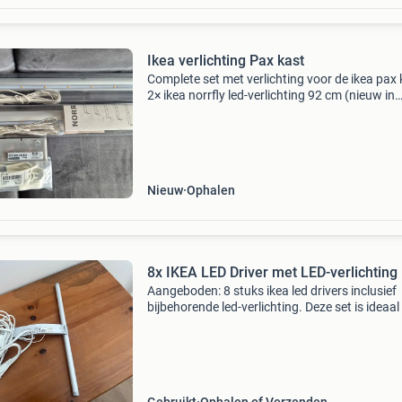
Ikea verlichting Pax kast
Complete set met verlichting voor de ikea pax 
2× ikea norrfly led-verlichting 92 cm (nieuw in
verpakking) ikea trådfri led-driver inbegrepen 
ansluta netsnoer inbegrepen niet meer verkrij
Nieuw
Ophalen
8x IKEA LED Driver met LED-verlichting
Aangeboden: 8 stuks ikea led drivers inclusief
bijbehorende led-verlichting. Deze set is ideaal
het verlichten van kasten, planken of andere
meubels. De tradfri serie van ikea staat beke
zij