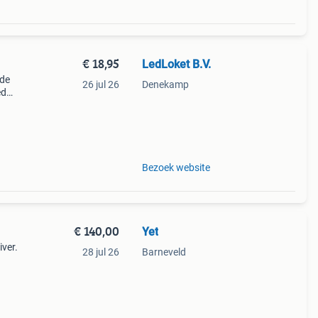
€ 18,95
LedLoket B.V.
 de
26 jul 26
Denekamp
ed
erug
mer
Bezoek website
€ 140,00
Yet
iver.
28 jul 26
Barneveld