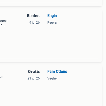
Bieden
Engin
choose
9 jul 26
Reuver
th.
Gratis
Fam Ottens
een
21 jul 26
Veghel