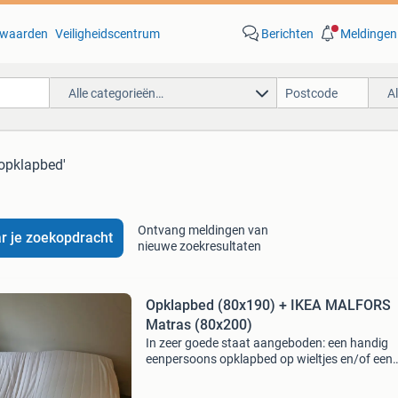
waarden
Veiligheidscentrum
Berichten
Meldingen
Alle categorieën…
A
 opklapbed'
Ontvang meldingen van
r je zoekopdracht
nieuwe zoekresultaten
Opklapbed (80x190) + IKEA MALFORS
Matras (80x200)
In zeer goede staat aangeboden: een handig
eenpersoons opklapbed op wieltjes en/of een
comfortabel ikea malfors schuimmatras. ​Idea
voor logees, een studentenkamer of als