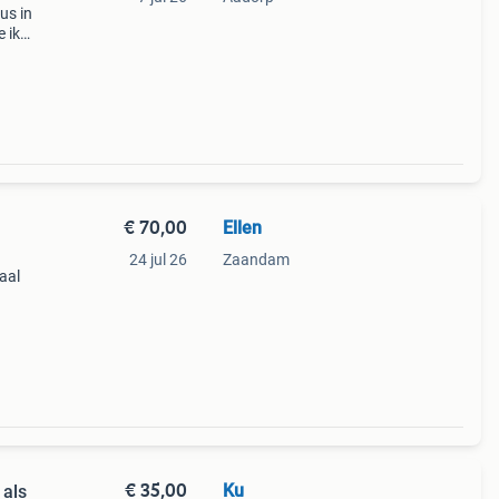
us in
e ikea
.
€ 70,00
Ellen
24 jul 26
Zaandam
aal
sief
€ 35,00
Ku
 als