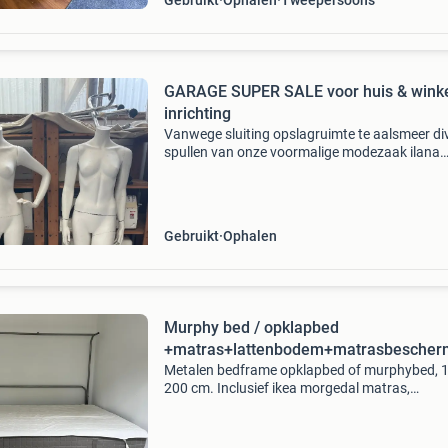
Gebruikt
Ophalen
Tweepersoons
GARAGE SUPER SALE voor huis & wink
inrichting
Vanwege sluiting opslagruimte te aalsmeer di
spullen van onze voormalige modezaak ilana
chique freak locatie eerste leliedwarsstraat j
amsterdam. 2 Mannequin poppen,div. Houten 
tafels,
Gebruikt
Ophalen
Murphy bed / opklapbed
+matras+lattenbodem+matrasbescher
Metalen bedframe opklapbed of murphybed, 1
200 cm. Inclusief ikea morgedal matras,
lattenbodem voor meer comfort en
matrasbeschermers. Alles is in nette staat. W
hebben de lattenbodem zelf op het