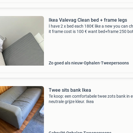
Ikea Valevag Clean bed + frame legs
İ have 2 x bed each 180€ like a new you can 
it frame cost is 100 € want bed+frame 250 bo
Size 160x200
Zo goed als nieuw
Ophalen
Tweepersoons
Twee sits bank Ikea
Te koop: een comfortabele twee zots bank in 
neutrale grijze kleur. Ikea