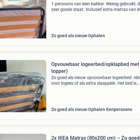
1-persoons van leen bakker. Weinig gebruikt, d
zeer goede staat. Inclusief extra matras van d
voor extra comfort. Schoon en netjes. Rookvrij
Gekocht in 2021 nieuwprijs lag rond de €17
Zo goed als nieuw
Ophalen
Opvouwbaar logeerbed/opklapbed met
topper)
Zo goed als nieuw opvouwbaar logeerbed. Ide
voor logees of als extra slaapplek. Het bed is
eenvoudig op te vouwen en op te bergen, inclu
een ikea talgje wasbare topper en 1
matrasovertrek. In u
Zo goed als nieuw
Ophalen
Eenpersoons
2x IKEA Matras (80x200 cm) – Zo goed