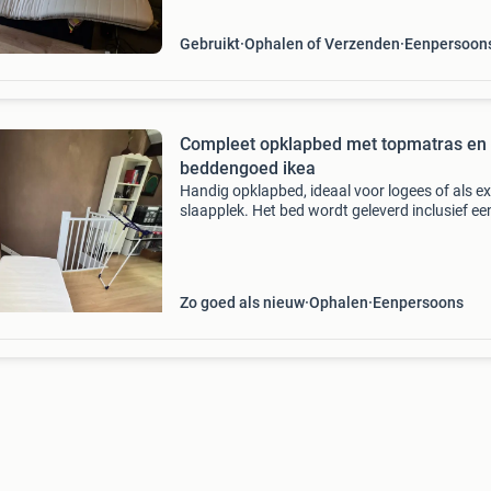
ruimtebesparende oplossing!
Gebruikt
Ophalen of Verzenden
Eenpersoon
Compleet opklapbed met topmatras en
beddengoed ikea
Handig opklapbed, ideaal voor logees of als ex
slaapplek. Het bed wordt geleverd inclusief ee
comfortabel topmatras en passend beddengo
zonder hoofdkussen), zodat het direct klaar is
gebru
Zo goed als nieuw
Ophalen
Eenpersoons