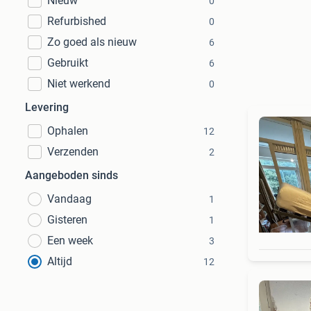
Nieuw
0
Refurbished
0
Zo goed als nieuw
6
Gebruikt
6
Niet werkend
0
Levering
Ophalen
12
Verzenden
2
Aangeboden sinds
Vandaag
1
Gisteren
1
Een week
3
Altijd
12