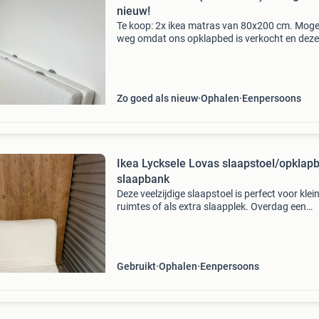
nieuw!
Te koop: 2x ikea matras van 80x200 cm. Mog
weg omdat ons opklapbed is verkocht en deze
matrassen nu overbodig zijn. Ze zijn nog in pr
staat en worden niet meer gebruikt. Prijs: €20,
stu
Zo goed als nieuw
Ophalen
Eenpersoons
Ikea Lycksele Lovas slaapstoel/opklap
slaapbank
Deze veelzijdige slaapstoel is perfect voor klei
ruimtes of als extra slaapplek. Overdag een
comfortabele stoel en &#39;s nachts eenvoudi
te klappen tot een eenpersoonsbed. Wasbare
Gebruikt
Ophalen
Eenpersoons