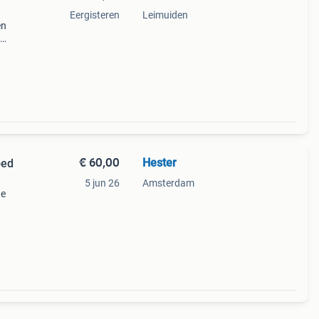
Eergisteren
Leimuiden
en
ima
- per
€ 60,00
Hester
bed
5 jun 26
Amsterdam
ne
g uit
 hoes