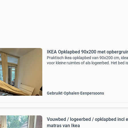
IKEA Opklapbed 90x200 met opbergrui
Praktisch ikea opklapbed van 90x200 cm, idea
voor kleine ruimtes of als logeerbed. Het bed i
voorzien van handige opbergruimte onder het
matras, perfect voor beddengoed of andere
spullen. Het bed i
Gebruikt
Ophalen
Eenpersoons
Vouwbed / logeerbed / opklapbed incl e
matras van Ikea