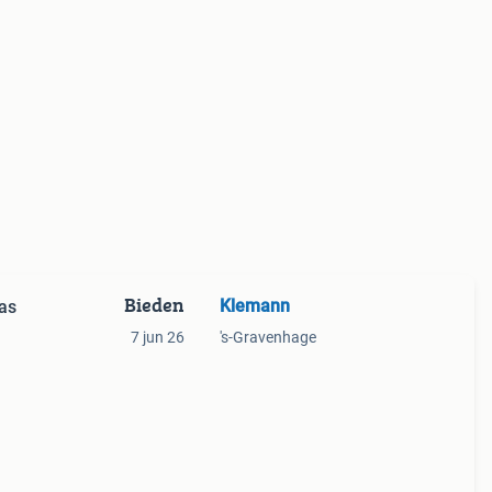
Bieden
Klemann
ras
7 jun 26
's-Gravenhage