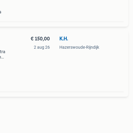
s
€ 150,00
K.H.
2 aug 26
Hazerswoude-Rijndijk
tra
n
ed(
 voor