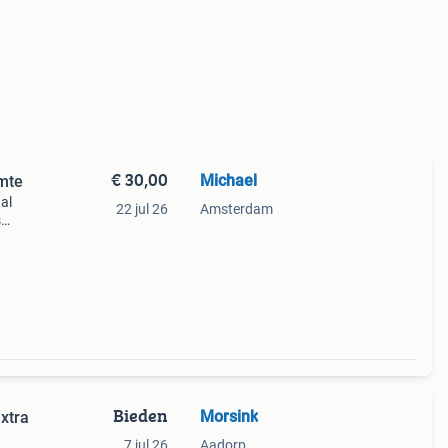
€ 30,00
Michael
mte
al
22 jul 26
Amsterdam
s
Bieden
Morsink
xtra
7 jul 26
Aadorp