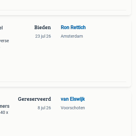
Bieden
Ron Rettich
el
23 jul 26
Amsterdam
verse
ordaan
ikea
Gereserveerd
van Elswijk
mers
8 jul 26
Voorschoten
40 x
e