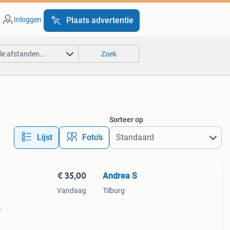
Inloggen
Plaats advertentie
lle afstanden…
Zoek
Sorteer op
Lijst
Foto’s
€ 35,00
Andrea S
Vandaag
Tilburg
al