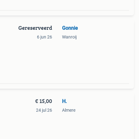
Gereserveerd
Gonnie
6 jun 26
Wanroij
€ 15,00
H.
24 jul 26
Almere