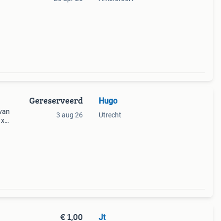
es en
Gereserveerd
Hugo
 van
3 aug 26
Utrecht
 x
 een
een
€ 1,00
Jt