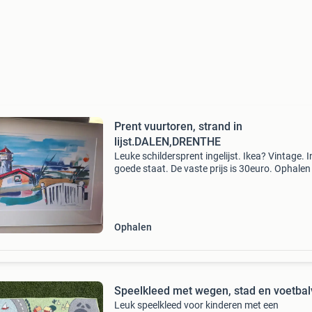
Prent vuurtoren, strand in
lijst.DALEN,DRENTHE
Leuke schildersprent ingelijst. Ikea? Vintage. I
goede staat. De vaste prijs is 30euro. Ophalen 
dalen,drenthe. Eventueel in borger of zuidlaren
drenthe. Kijk ook eens bij mijn andere adverten
Ophalen
Speelkleed met wegen, stad en voetbal
Leuk speelkleed voor kinderen met een