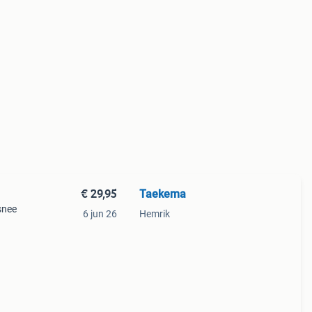
€ 29,95
Taekema
snee
6 jun 26
Hemrik