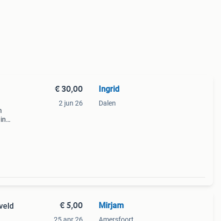
€ 30,00
Ingrid
2 jun 26
Dalen
n
in
 in
ti
€ 5,00
Mirjam
veld
25 apr 26
Amersfoort