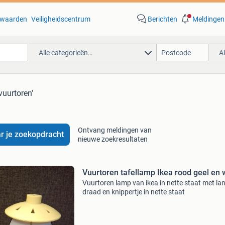
waarden
Veiligheidscentrum
Berichten
Meldingen
Alle categorieën…
A
vuurtoren'
Ontvang meldingen van
r je zoekopdracht
nieuwe zoekresultaten
Vuurtoren tafellamp Ikea rood geel en 
Vuurtoren lamp van ikea in nette staat met la
draad en knippertje in nette staat