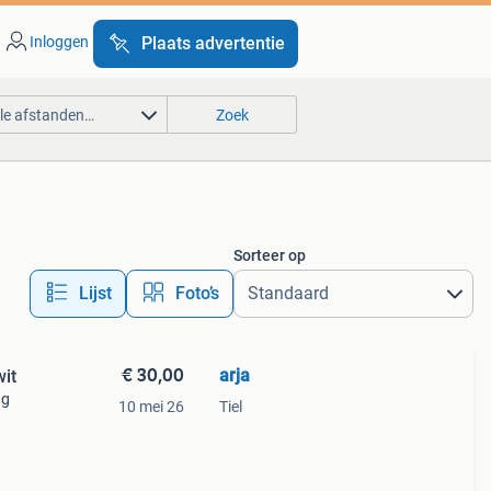
Inloggen
Plaats advertentie
lle afstanden…
Zoek
Sorteer op
Lijst
Foto’s
€ 30,00
arja
wit
ng
10 mei 26
Tiel