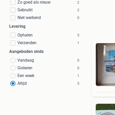
Zo goed als nieuw
2
Gebruikt
2
Niet werkend
0
Levering
Ophalen
5
Verzenden
1
Aangeboden sinds
Vandaag
0
Gisteren
0
Een week
1
Altijd
5