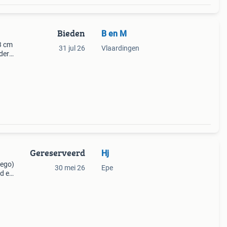
Bieden
B en M
3 cm
31 jul 26
Vlaardingen
ndere
n
Gereserveerd
Hj
lego)
30 mei 26
Epe
d en