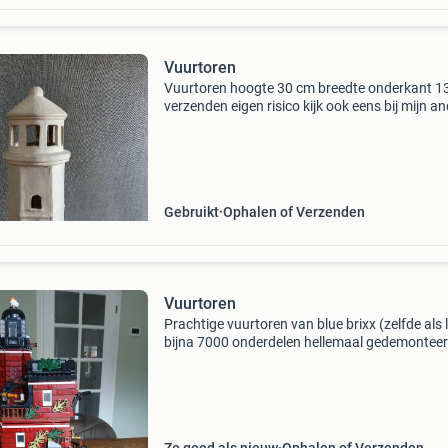
Vuurtoren
Vuurtoren hoogte 30 cm breedte onderkant 1
verzenden eigen risico kijk ook eens bij mijn a
advertenties om verzendkosten te combinere
Gebruikt
Ophalen of Verzenden
Vuurtoren
Prachtige vuurtoren van blue brixx (zelfde als 
bijna 7000 onderdelen hellemaal gedemonteer
weer gesorteerd en in zakjes gedaan met pdf
beschrijving