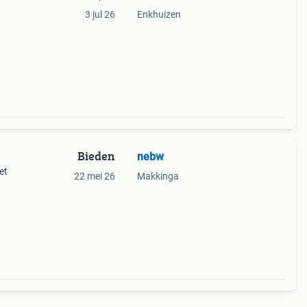
3 jul 26
Enkhuizen
Bieden
nebw
et
22 mei 26
Makkinga