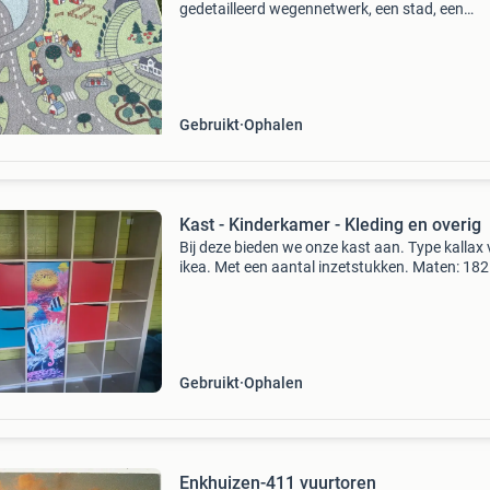
gedetailleerd wegennetwerk, een stad, een
vuurtoren, een circus en zelfs een voetbalveld.
Ideaal voor urenlang speelplezier met autootj
figuurtjes. Het kleed
Gebruikt
Ophalen
Kast - Kinderkamer - Kleding en overig
Bij deze bieden we onze kast aan. Type kallax
ikea. Met een aantal inzetstukken. Maten: 182
182 x 39 wij hebben hem vermaakt zodat je in
deel ook kinderkleding kunt ophangen achter 
deurt
Gebruikt
Ophalen
Enkhuizen-411 vuurtoren