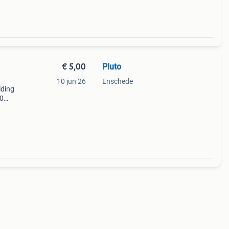
€ 5,00
Pluto
10 jun 26
Enschede
lding
70