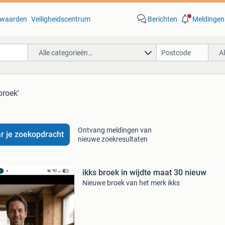
waarden
Veiligheidscentrum
Berichten
Meldingen
Alle categorieën…
A
broek'
Ontvang meldingen van
r je zoekopdracht
nieuwe zoekresultaten
ikks broek in wijdte maat 30 nieuw
Nieuwe broek van het merk ikks