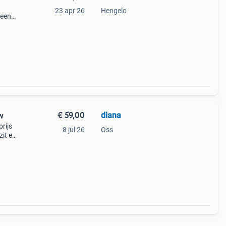
23 apr 26
Hengelo
 een
€ 59,00
diana
w
rijs
8 jul 26
Oss
it er