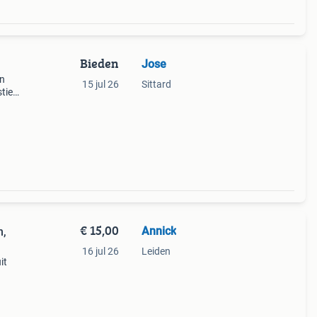
Bieden
Jose
in
15 jul 26
Sittard
stiek
te
 maat
€ 15,00
Annick
n,
16 jul 26
Leiden
it
g.