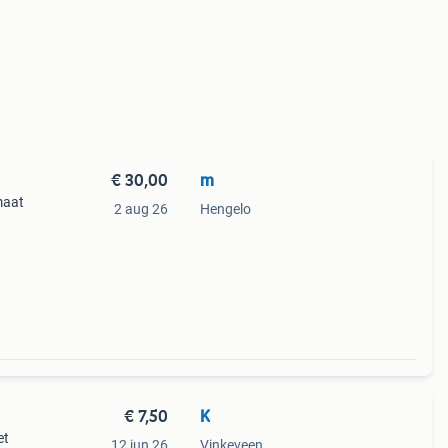
€ 30,00
m
 maat
2 aug 26
Hengelo
€ 7,50
K
et
12 jun 26
Vinkeveen