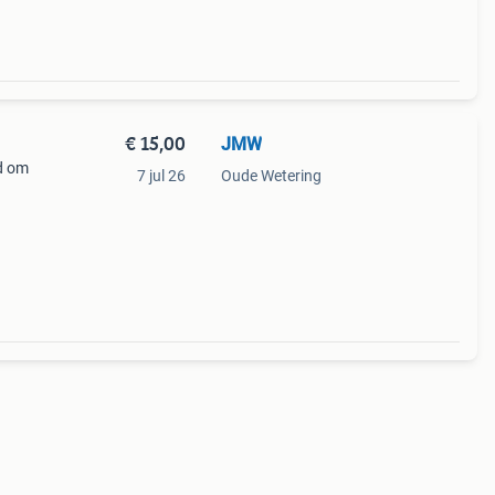
€ 15,00
JMW
nd om
7 jul 26
Oude Wetering
oluut
jk ook