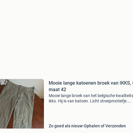
Mooie lange katoenen broek van IKKS, 
maat 42
Mooie lange broek van het belgische kwalitei
ikks. Hij is van katoen. Licht streepmotiefje.
Gevoerd met dun katoen, tot de knieën. Taille:
maximaal 43 cm (met de twee riempjes strakke
maken)
Zo goed als nieuw
Ophalen of Verzenden