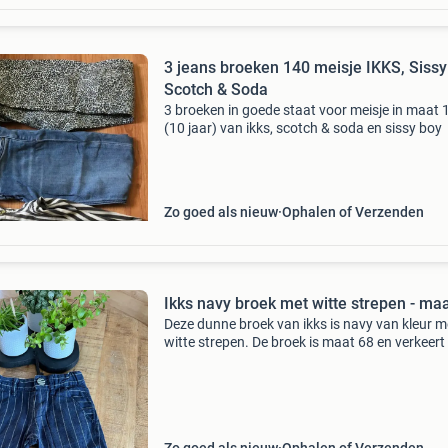
3 jeans broeken 140 meisje IKKS, Sissy
Scotch & Soda
3 broeken in goede staat voor meisje in maat 
(10 jaar) van ikks, scotch & soda en sissy boy
Zo goed als nieuw
Ophalen of Verzenden
Ikks navy broek met witte strepen - ma
Deze dunne broek van ikks is navy van kleur m
witte strepen. De broek is maat 68 en verkeert
in prima staat. Het heeft een knoopsluiting en
handige zakken aan zowel de voor- als achter