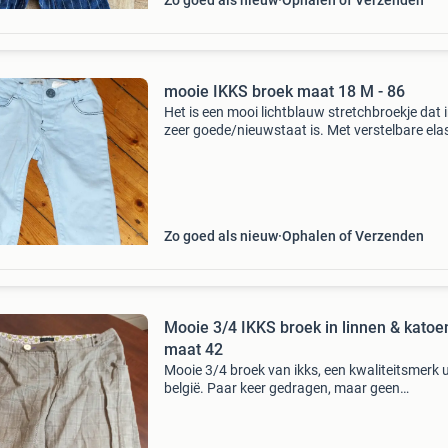
Zo goed als nieuw
Ophalen of Verzenden
mooie IKKS broek maat 18 M - 86
Het is een mooi lichtblauw stretchbroekje dat 
zeer goede/nieuwstaat is. Met verstelbare ela
in de tailleband. Uiteraard ook opgerold stoer 
dragen. Ik heb veel leuke merkkleding in deze
Zo goed als nieuw
Ophalen of Verzenden
Mooie 3/4 IKKS broek in linnen & katoe
maat 42
Mooie 3/4 broek van ikks, een kwaliteitsmerk u
belgië. Paar keer gedragen, maar geen
gebruikssporen. In prima staat. Taille: 44 cm.
Lengte: 80 cm. Zie ook mijn andere ikks-kledin