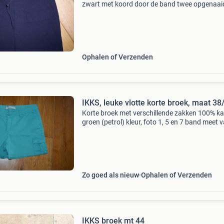
zwart met koord door de band twee opgenaai
zakken met klep recht model van 75% viscose
polyamide en 3% elastane kijk maar naar de
foto&#39;s
Ophalen of Verzenden
IKKS, leuke vlotte korte broek, maat 38
Korte broek met verschillende zakken 100% k
groen (petrol) kleur, foto 1, 5 en 7 band meet 
naad tot naad 41cm hoogte voorpand gemet
vanaf kruis tot bovenkant band 26cm
Zo goed als nieuw
Ophalen of Verzenden
IKKS broek mt 44