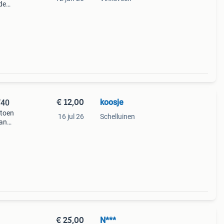
de
 24%
€ 12,00
koosje
/40
atoen
16 jul 26
Schelluinen
van
en
€ 25,00
N***