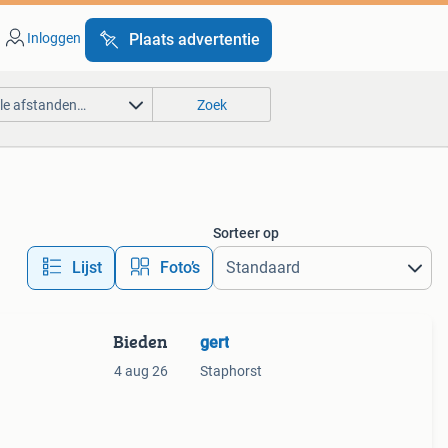
Inloggen
Plaats advertentie
lle afstanden…
Zoek
Sorteer op
Lijst
Foto’s
Bieden
gert
4 aug 26
Staphorst