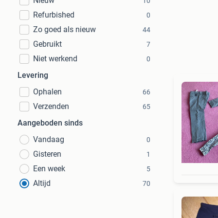
Nieuw
10
Refurbished
0
Zo goed als nieuw
44
Gebruikt
7
Niet werkend
0
Levering
Ophalen
66
Verzenden
65
Aangeboden sinds
Vandaag
0
Gisteren
1
Een week
5
Altijd
70