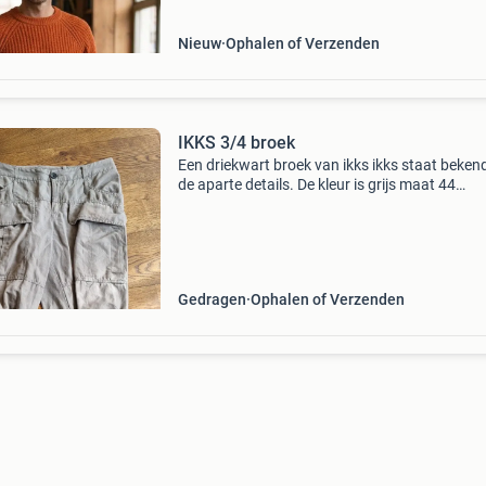
Nieuw
Ophalen of Verzenden
IKKS 3/4 broek
Een driekwart broek van ikks ikks staat beke
de aparte details. De kleur is grijs maat 44
gedragen maar zonder defecten; verdiend abs
een volgende ronde voor maat taille zie foto ki
ee
Gedragen
Ophalen of Verzenden