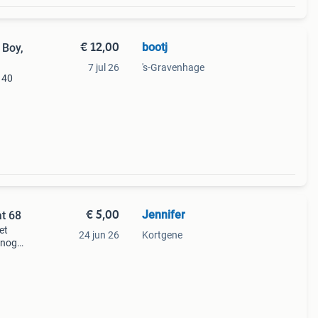
€ 12,00
bootj
 Boy,
7 jul 26
's-Gravenhage
140
€ 5,00
Jennifer
at 68
et
24 jun 26
Kortgene
 nog
kant.