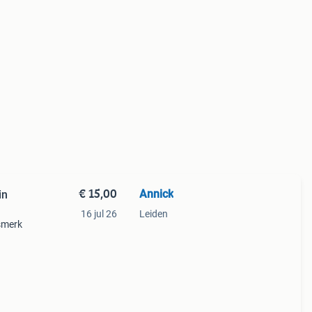
€ 15,00
Annick
in
16 jul 26
Leiden
tsmerk
r te