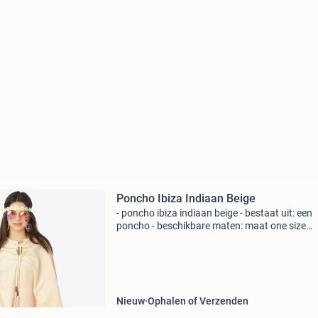
Poncho Ibiza Indiaan Beige
- poncho ibiza indiaan beige - bestaat uit: een
poncho - beschikbare maten: maat one size
(volwassenen) - materiaal: polyester * nr.1 In
verkleedkleding & feestartikelen!* Het grootst
goedkoop
Nieuw
Ophalen of Verzenden