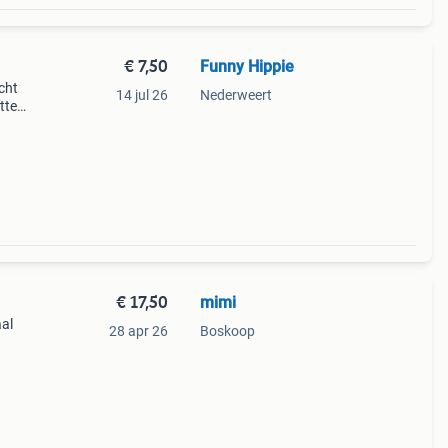
€ 7,50
Funny Hippie
cht
14 jul 26
Nederweert
tten
et is
€ 17,50
mimi
aal
28 apr 26
Boskoop