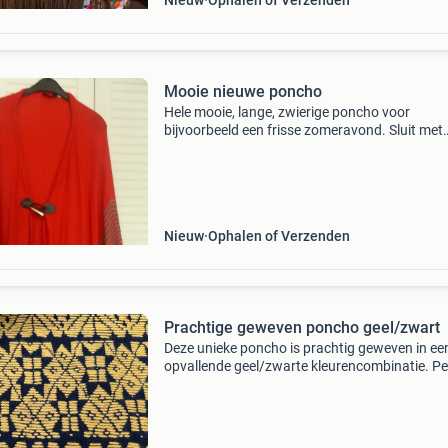
Nieuw
Ophalen of Verzenden
Mooie nieuwe poncho
Hele mooie, lange, zwierige poncho voor
bijvoorbeeld een frisse zomeravond. Sluit met
haakje en aparte sier houtje-touwtje knoop.
Nieuw
Ophalen of Verzenden
Prachtige geweven poncho geel/zwart
Deze unieke poncho is prachtig geweven in ee
opvallende geel/zwarte kleurencombinatie. Pe
om elke outfit een stijlvolle en warme touch te
geven. De afmetingen zijn 35 cm breedte en 5
lengte