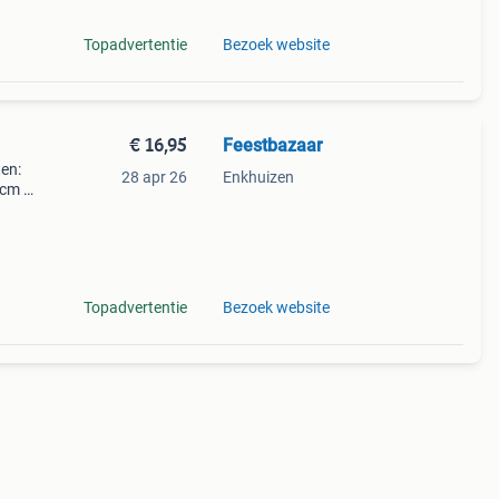
Topadvertentie
Bezoek website
€ 16,95
Feestbazaar
ten:
28 apr 26
Enkhuizen
0cm -
ster
g &
Topadvertentie
Bezoek website