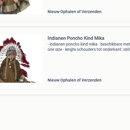
Nieuw
Ophalen of Verzenden
Indianen Poncho Kind Mika
- indianen poncho kind mika - beschikbare ma
one size - lengte schouders tot onderkant: ±6
bestaande uit: poncho - materiaal: 100% polye
exclusief accessoires! * Nr.1 In verkleedkledin
Nieuw
Ophalen of Verzenden