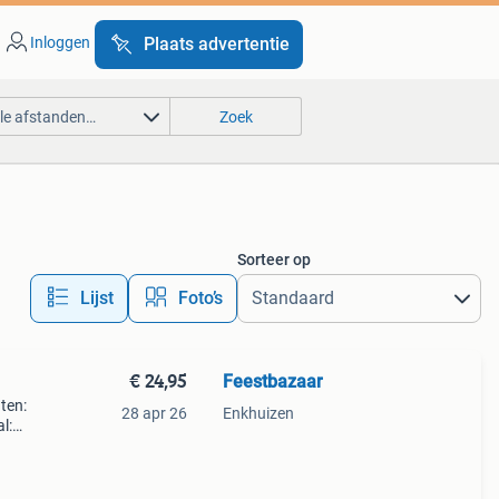
Inloggen
Plaats advertentie
lle afstanden…
Zoek
Sorteer op
Lijst
Foto’s
€ 24,95
Feestbazaar
ten:
28 apr 26
Enkhuizen
l:
e en