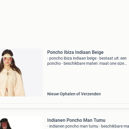
Poncho Ibiza Indiaan Beige
- poncho ibiza indiaan beige - bestaat uit: een
poncho - beschikbare maten: maat one size
(volwassenen) - materiaal: polyester * nr.1 In
verkleedkleding & feestartikelen!* Het grootst
goedkoop
Nieuw
Ophalen of Verzenden
Indianen Poncho Man Tumu
- indianen poncho man tumu - beschikbare ma