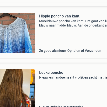
Hippie poncho van kant.
Mooi blauwe poncho van kant. Het gaat van li
blauw naar middel blauw. Aan de onderkant zi
franjes vast. Het past iedereen ook kinderen. H
100cm bij 100cm groot en is dus één maat.
Ophalen
Zo goed als nieuw
Ophalen of Verzenden
Leuke poncho
Nieuw en handgemaakt vrolijk en zacht matri