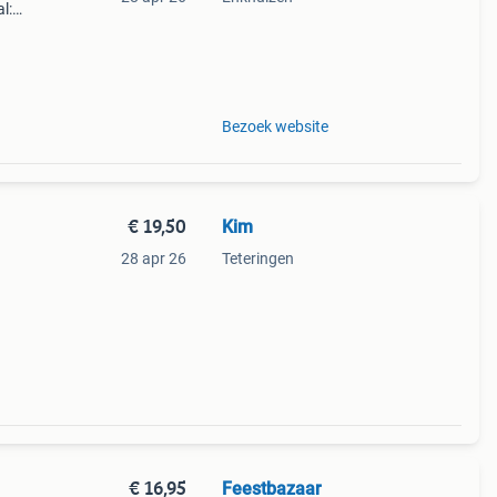
l:
e en
Bezoek website
€ 19,50
Kim
28 apr 26
Teteringen
€ 16,95
Feestbazaar