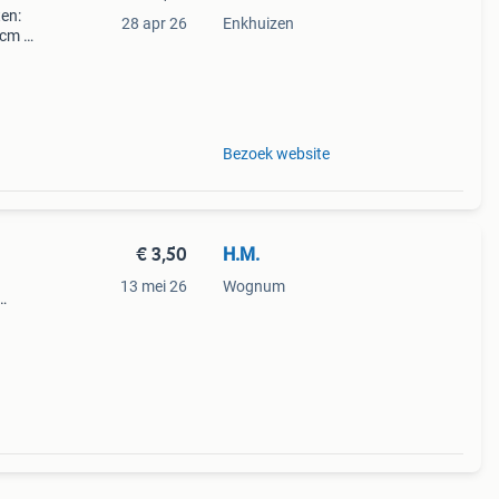
ten:
28 apr 26
Enkhuizen
0cm -
ster
g &
Bezoek website
€ 3,50
H.M.
13 mei 26
Wognum
ico
Géén