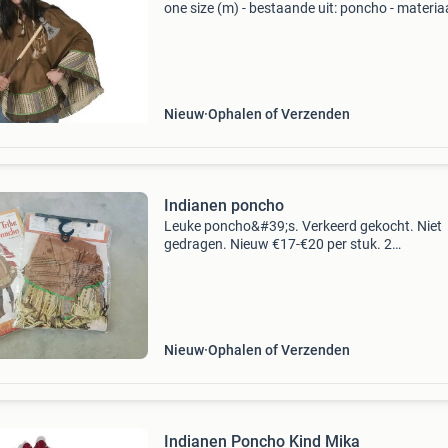
one size (m) - bestaande uit: poncho - materiaa
100% polyester exclusief accessoires! * Nr.1 In
verkleedkleding & feestartikelen!* Het grootst
Nieuw
Ophalen of Verzenden
Indianen poncho
Leuke poncho&#39;s. Verkeerd gekocht. Niet
gedragen. Nieuw €17-€20 per stuk. 2
Poncho&#39;s voor €19,50
Nieuw
Ophalen of Verzenden
Indianen Poncho Kind Mika