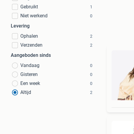
Gebruikt
1
Niet werkend
0
Levering
Ophalen
2
Verzenden
2
Aangeboden sinds
Vandaag
0
Gisteren
0
Een week
0
Altijd
2