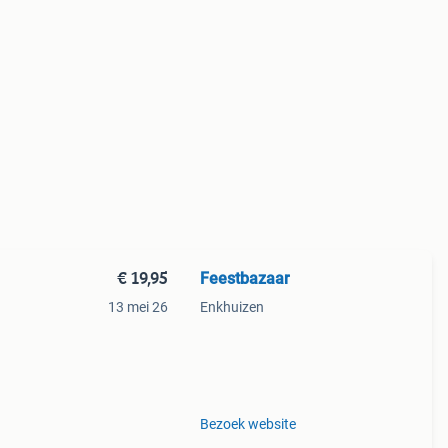
€ 19,95
Feestbazaar
13 mei 26
Enkhuizen
e en
Bezoek website