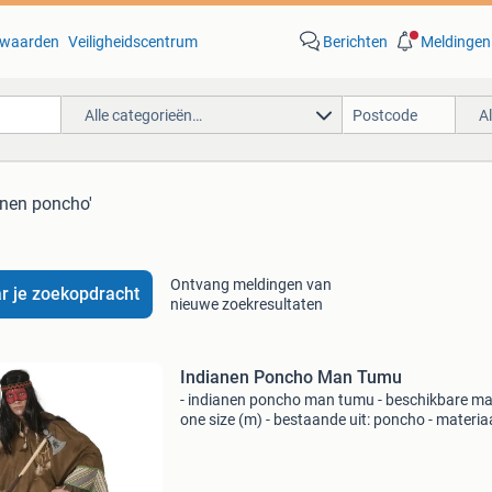
waarden
Veiligheidscentrum
Berichten
Meldingen
Alle categorieën…
A
anen poncho'
Ontvang meldingen van
r je zoekopdracht
nieuwe zoekresultaten
Indianen Poncho Man Tumu
- indianen poncho man tumu - beschikbare ma
one size (m) - bestaande uit: poncho - materiaa
100% polyester exclusief accessoires! * Nr.1 In
verkleedkleding & feestartikelen!* Het grootst