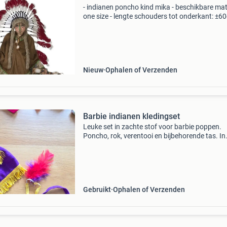
- indianen poncho kind mika - beschikbare ma
one size - lengte schouders tot onderkant: ±6
bestaande uit: poncho - materiaal: 100% polye
exclusief accessoires! * Nr.1 In verkleedkledin
Nieuw
Ophalen of Verzenden
Barbie indianen kledingset
Leuke set in zachte stof voor barbie poppen.
Poncho, rok, verentooi en bijbehorende tas. In
goede staat. Verzendkosten vanaf 1,40 en ris
versturen brievenbuspost zijn voor de koper. 
betaalverz
Gebruikt
Ophalen of Verzenden