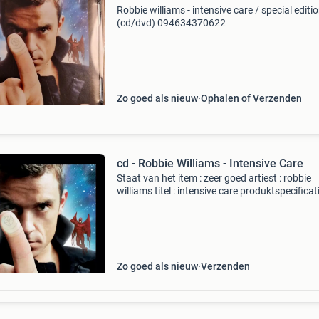
Robbie williams - intensive care / special editi
(cd/dvd) 094634370622
Zo goed als nieuw
Ophalen of Verzenden
cd - Robbie Williams - Intensive Care
Staat van het item : zeer goed artiest : robbie
williams titel : intensive care produktspecificat
audio cd (24 oct. 2005) Number of discs: 1 fo
explicit lyrics label: chrysalis u kunt dit item
Zo goed als nieuw
Verzenden