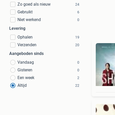
Zo goed als nieuw
24
Gebruikt
6
Niet werkend
0
Levering
Ophalen
19
Verzenden
20
Aangeboden sinds
Vandaag
0
Gisteren
0
Een week
2
Altijd
22