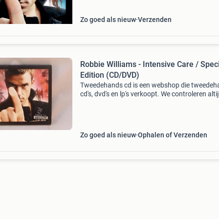
Zo goed als nieuw
Verzenden
Robbie Williams - Intensive Care / Spec
Edition (CD/DVD)
Tweedehands cd is een webshop die tweedeh
cd's, dvd's en lp's verkoopt. We controleren alti
uitvoerig of het product voldoet aan onze
kwaliteitseisen. U kunt het product direct via o
Zo goed als nieuw
Ophalen of Verzenden