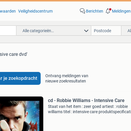
waarden
Veiligheidscentrum
Berichten
Meldingen
Alle categorieën…
A
sive care dvd'
Ontvang meldingen van
r je zoekopdracht
nieuwe zoekresultaten
cd - Robbie Williams - Intensive Care
Staat van het item : zeer goed artiest : robbie
williams titel : intensive care produktspecificat
audio cd (24 oct. 2005) Number of discs: 1 fo
explicit lyrics label: chrysalis u kunt dit item