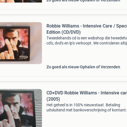
Zo goed als nieuw
Ophalen of Verzenden
Robbie Williams - Intensive Care / Spec
Edition (CD/DVD)
Tweedehands cd is een webshop die tweedeh
cd's, dvd's en lp's verkoopt. We controleren alti
uitvoerig of het product voldoet aan onze
kwaliteitseisen. U kunt het product direct via o
Zo goed als nieuw
Ophalen of Verzenden
CD+DVD Robbie Williams - Intensive ca
(2005)
Het geheel is in 100% nieuwstaat. Betaling
uitsluitend met bankoverschrijving of kontant.