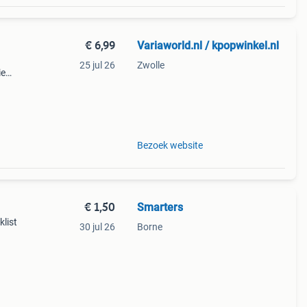
€ 6,99
Variaworld.nl / kpopwinkel.nl
25 jul 26
Zwolle
ie
k
make
Bezoek website
€ 1,50
Smarters
klist
30 jul 26
Borne
 blu-