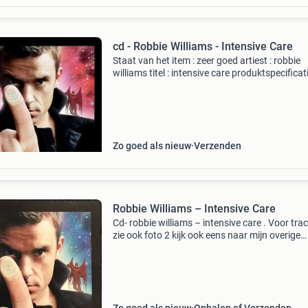
cd - Robbie Williams - Intensive Care
Staat van het item : zeer goed artiest : robbie
williams titel : intensive care produktspecificat
formaat : cd released : 24 oct 2005 genre : roc
nummers 1.ghosts - 3:42 2.tripping - 4:36 3.
me
Zo goed als nieuw
Verzenden
Robbie Williams – Intensive Care
Cd- robbie williams – intensive care . Voor trac
zie ook foto 2 kijk ook eens naar mijn overige
advertenties voor veel meer uit mijn cd , dvd en
ray collectie / verzameling. Verzendkosten en