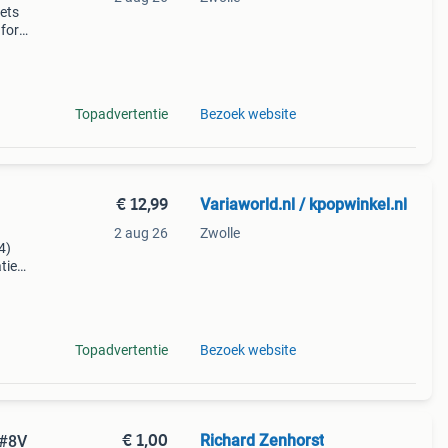
nets
, form
rs 1.
Topadvertentie
Bezoek website
€ 12,99
Variaworld.nl / kpopwinkel.nl
2 aug 26
Zwolle
4)
tie
k
Topadvertentie
Bezoek website
€ 1,00
Richard Zenhorst
6#8V