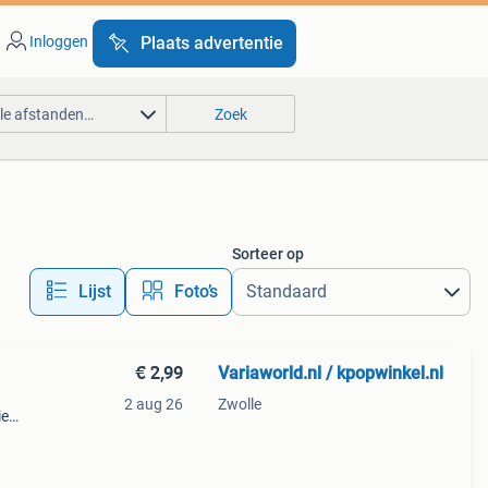
Inloggen
Plaats advertentie
lle afstanden…
Zoek
Sorteer op
Lijst
Foto’s
€ 2,99
Variaworld.nl / kpopwinkel.nl
2 aug 26
Zwolle
ie
rmat: