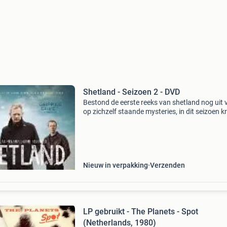
Shetland - Seizoen 2 - DVD
Bestond de eerste reeks van shetland nog uit v
op zichzelf staande mysteries, in dit seizoen kr
we één prachtig lang verhaal gepresenteerd. 
begint allemaal als een jongeman die zich robb
Nieuw in verpakking
Verzenden
LP gebruikt - The Planets - Spot
(Netherlands, 1980)