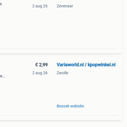
on
2 aug 26
Zevenaar
€ 2,99
Variaworld.nl / kpopwinkel.nl
2 aug 26
Zwolle
ie
rmat:
Bezoek website