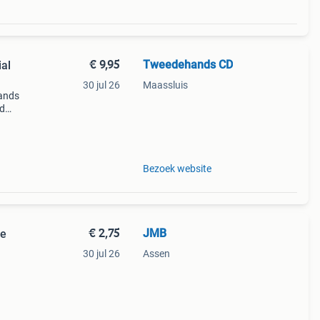
€ 9,95
Tweedehands CD
ial
30 jul 26
Maassluis
ands
jd
Bezoek website
€ 2,75
JMB
re
30 jul 26
Assen