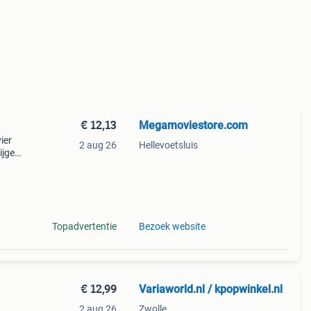
€ 12,13
Megamoviestore.com
ier
2 aug 26
Hellevoetsluis
ijgen
Het
ie
Topadvertentie
Bezoek website
€ 12,99
Variaworld.nl / kpopwinkel.nl
2 aug 26
Zwolle