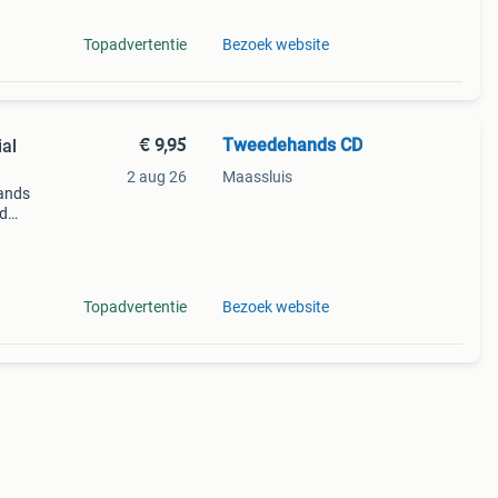
Topadvertentie
Bezoek website
€ 9,95
Tweedehands CD
ial
2 aug 26
Maassluis
ands
jd
Topadvertentie
Bezoek website