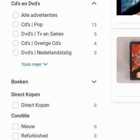
Cd's en Dvd's
Alle advertenties
Cd's | Pop
13
Dvd's | Tv en Series
5
Cd's | Overige Cd's
4
Dvd's | Nederlandstalig
3
Toon meer
Boeken
Direct Kopen
Direct Kopen
3
Conditie
Nieuw
0
Refurbished
0