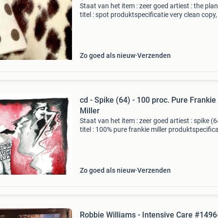
Staat van het item : zeer goed artiest : the pla
titel : spot produktspecificatie very clean copy
a private collection! Netherlands, 1980 numme
I can't stop 2. Let me fall 3. Intens
Zo goed als nieuw
Verzenden
cd - Spike (64) - 100 proc. Pure Frankie
Miller
Staat van het item : zeer goed artiest : spike (6
titel : 100% pure frankie miller produktspecifica
formaat : cd released : 08 sep 2014 genre : roc
nummers 1. The brooklyn bridge - 2. Cocaine -
Zo goed als nieuw
Verzenden
Robbie Williams - Intensive Care #149