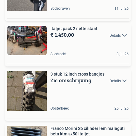
Bodegraven
11 jul 26
Italjet pack 2 nette staat
€ 1.450,00
Details
Sliedrecht
3 jul 26
3 stuk 12 inch cross bandjes
Zie omschrijving
Details
Oosterbeek
25 jul 26
Franco Morini S6 cilinder lem malaguti
beta ktm sx50 italjet