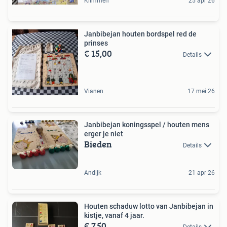
Klimmen
25 apr 26
Janbibejan houten bordspel red de
prinses
€ 15,00
Details
Vianen
17 mei 26
Janbibejan koningsspel / houten mens
erger je niet
Bieden
Details
Andijk
21 apr 26
Houten schaduw lotto van Janbibejan in
kistje, vanaf 4 jaar.
€ 7,50
Details