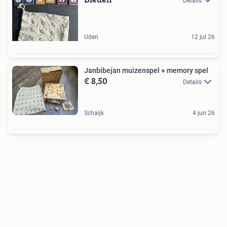
Details
Uden
12 jul 26
Janbibejan muizenspel + memory spel
€ 8,50
Details
Schaijk
4 jun 26