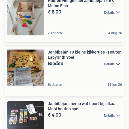
Houten Hengelspel Janbibejan + BS
Memo Fish
€ 8,00
Details
Zuidhorn
4 aug 26
Janbibejan 10 kleine kikkertjes - Houten
Labyrinth Spel
Bieden
Details
Escharen
11 jun 26
Janbibejan memo wat hoort bij elkaar.
Mooi houten spel
€ 4,00
Details