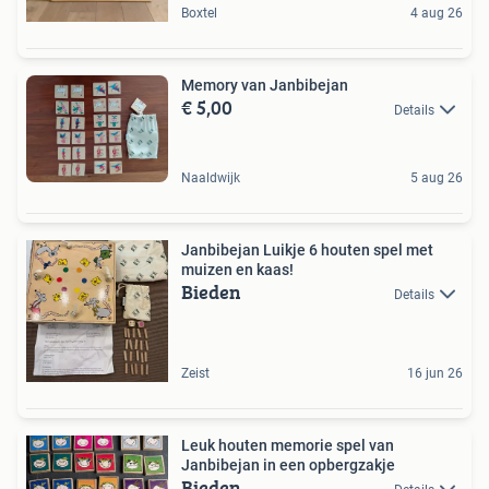
Boxtel
4 aug 26
Memory van Janbibejan
€ 5,00
Details
Naaldwijk
5 aug 26
Janbibejan Luikje 6 houten spel met
muizen en kaas!
Bieden
Details
Zeist
16 jun 26
Leuk houten memorie spel van
Janbibejan in een opbergzakje
Bieden