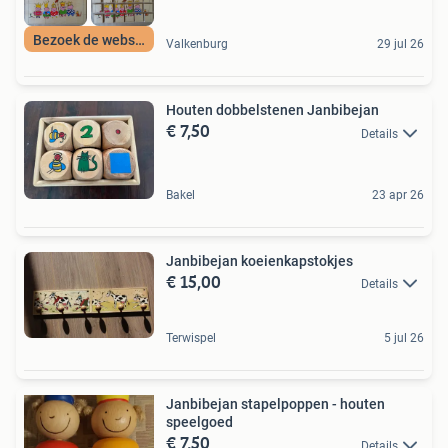
Bezoek de webshop
Valkenburg
29 jul 26
Houten dobbelstenen Janbibejan
€ 7,50
Details
Bakel
23 apr 26
Janbibejan koeienkapstokjes
€ 15,00
Details
Terwispel
5 jul 26
Janbibejan stapelpoppen - houten
speelgoed
€ 7,50
Details