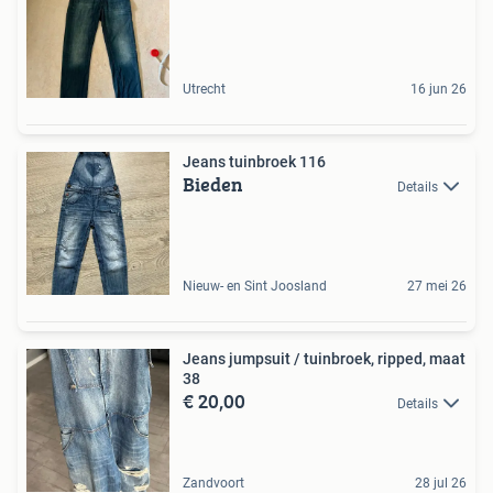
Utrecht
16 jun 26
Jeans tuinbroek 116
Bieden
Details
Nieuw- en Sint Joosland
27 mei 26
Jeans jumpsuit / tuinbroek, ripped, maat
38
€ 20,00
Details
Zandvoort
28 jul 26