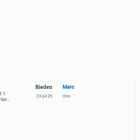
Bieden
Marc
: 1
24 jul 26
Oss
rland
lands