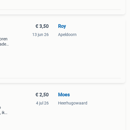
€ 3,50
Roy
13 jun 26
Apeldoorn
boren
vader
n een
€ 2,50
Moes
4 jul 26
Heerhugowaard
o
 ik
e
 het