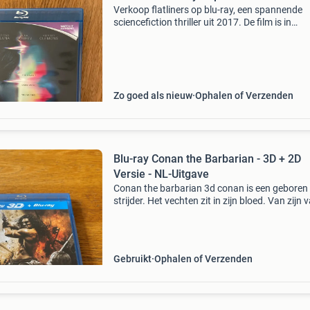
Verkoop flatliners op blu-ray, een spannende
sciencefiction thriller uit 2017. De film is in
uitstekende staat, zo goed als nieuw. Met elle
page, diego luna en nina dobrev. Kijkwijzerleeft
16 jaar
Zo goed als nieuw
Ophalen of Verzenden
Blu-ray Conan the Barbarian - 3D + 2D
Versie - NL-Uitgave
Conan the barbarian 3d conan is een geboren
strijder. Het vechten zit in zijn bloed. Van zijn 
corin heeft hij geleerd hoe hij moet overleven i
brute, barbaarse wereld. Als zijn dorp wordt a
Gebruikt
Ophalen of Verzenden