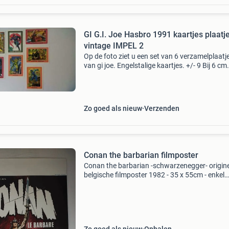
GI G.I. Joe Hasbro 1991 kaartjes plaatj
vintage IMPEL 2
Op de foto ziet u een set van 6 verzamelplaatj
van gi joe. Engelstalige kaartjes. +/- 9 Bij 6 cm
groot. Het gaat om: series 1 - 2 flint series 1 - 5
clean sweap series 1 - 7 ozone series 1 - 29 ca
Zo goed als nieuw
Verzenden
Conan the barbarian filmposter
Conan the barbarian -schwarzenegger- origin
belgische filmposter 1982 - 35 x 55cm - enkel
ophalen in maasmechelen belgië.zeer goede s