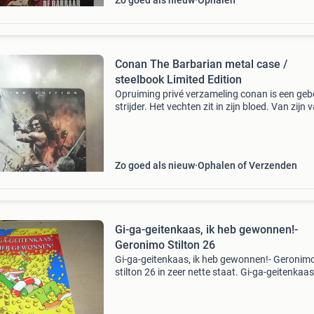
Zo goed als nieuw
Ophalen
Conan The Barbarian metal case /
steelbook Limited Edition
Opruiming privé verzameling conan is een ge
strijder. Het vechten zit in zijn bloed. Van zijn 
corin heeft hij geleerd hoe hij moet overleven i
brute, barbaarse wereld. Als zijn dorp wo
Zo goed als nieuw
Ophalen of Verzenden
Gi-ga-geitenkaas, ik heb gewonnen!-
Geronimo Stilton 26
Gi-ga-geitenkaas, ik heb gewonnen!- Geronim
stilton 26 in zeer nette staat. Gi-ga-geitenkaas,
heb gewonnen! Heel rokford is in de ban van d
lucky mouse-loterij. Behalve ik, mij interesseert
n