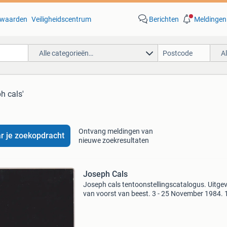
waarden
Veiligheidscentrum
Berichten
Meldingen
Alle categorieën…
A
h cals'
Ontvang meldingen van
r je zoekopdracht
nieuwe zoekresultaten
Joseph Cals
Joseph cals tentoonstellingscatalogus. Uitgev
van voorst van beest. 3 - 25 November 1984. 
Pagina’s met kleurenillustraties. Bindwijze: gen
28 X 21 cm. Tweetalig engels nederlands. In 
s