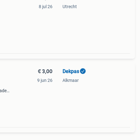
8 jul 26
Utrecht
n
ijd
€ 3,00
Dekpas
9 jun 26
Alkmaar
vader
n een