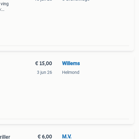
 ving
:
mijn
n
€ 15,00
Willems
3 jun 26
Helmond
€ 6,00
M.V.
iller