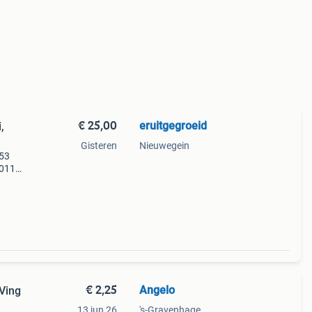
€ 25,00
eruitgegroeid
,
Gisteren
Nieuwegein
853
w0113
eia -
€ 2,25
Angelo
Ving
13 jun 26
's-Gravenhage