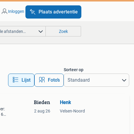
Inloggen
Plaats advertentie
lle afstanden…
Zoek
Sorteer op
Lijst
Foto’s
Bieden
Henk
er:
2 aug 26
Velsen-Noord
16
iet.
goede