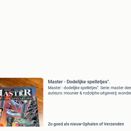
Master - Dodelijke spelletjes".
Master - dodelijke spelletjes". Serie: master deel
auteurs: mounier & rodolphe uitgeverij: wonde
(of wonderland half vier uitgaven) taal: neder
jaar van uitgave (1e druk): 1998 h
Zo goed als nieuw
Ophalen of Verzenden