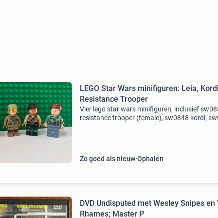
LEGO Star Wars minifiguren: Leia, Kordi
Resistance Trooper
Vier lego star wars minifiguren, inclusief sw0
resistance trooper (female), sw0848 kordi, s
princess leia - hoth outfit en sw0235 princess l
endor outfit. Alle figuren zijn in goede staat
Zo goed als nieuw
Ophalen
DVD Undisputed met Wesley Snipes en 
Rhames; Master P