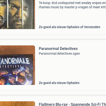
Te koop: dvd undisputed met wesley snipes en
rhames music by master p vragen of meer info
schrijf een email kijk voor meer dvd&#39;s bij 
overige advertenties per post versturen is gee
Zo goed als nieuw
Ophalen of Verzenden
Paranormal Detectives
Paranormal detectives zgan
Zo goed als nieuw
Ophalen
Flatliners Blu-ray - Spannende Sci-Fi Thr