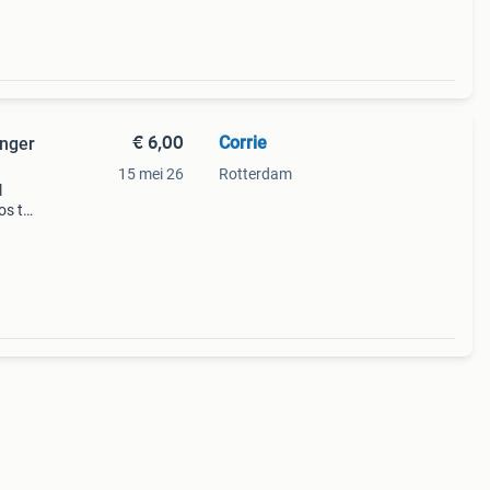
€ 6,00
Corrie
inger
15 mei 26
Rotterdam
l
os te
sten.