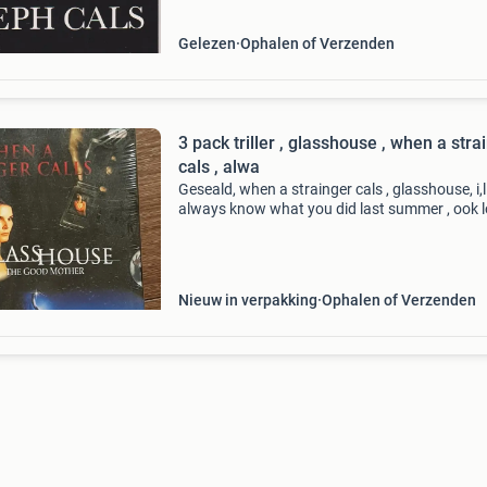
Gelezen
Ophalen of Verzenden
3 pack triller , glasshouse , when a stra
cals , alwa
Geseald, when a strainger cals , glasshouse, i,l
always know what you did last summer , ook l
koop, 2,50 per stuk . Koper betaald verzendko
D1
Nieuw in verpakking
Ophalen of Verzenden