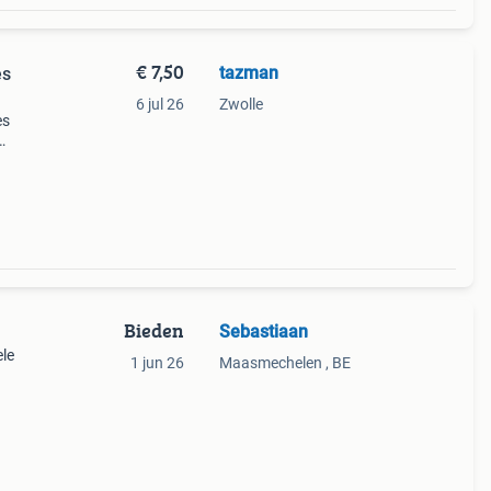
€ 7,50
tazman
es
6 jul 26
Zwolle
es
pt
Bieden
Sebastiaan
ele
1 jun 26
Maasmechelen , BE
taat