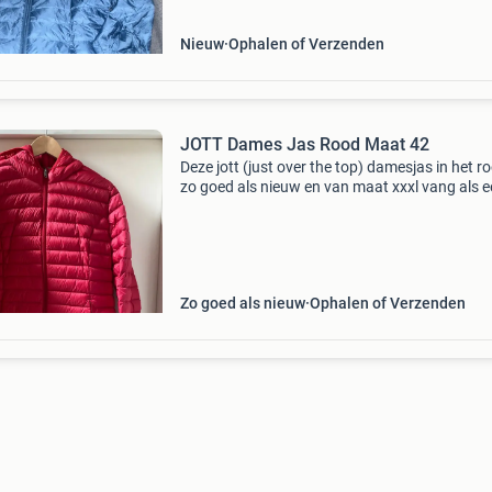
Nieuw
Ophalen of Verzenden
JOTT Dames Jas Rood Maat 42
Deze jott (just over the top) damesjas in het ro
zo goed als nieuw en van maat xxxl vang als 
maat 42. De jas is lichtgewicht en perfect voor
lente of herfst. De jas heeft een capuchon en s
Zo goed als nieuw
Ophalen of Verzenden