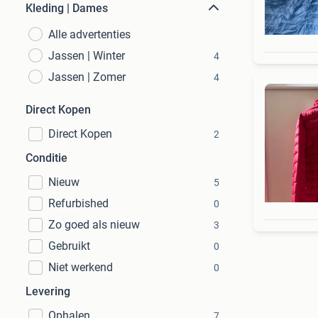
Kleding | Dames
Alle advertenties
Jassen | Winter
4
Jassen | Zomer
4
Direct Kopen
Direct Kopen
2
Conditie
Nieuw
5
Refurbished
0
Zo goed als nieuw
3
Gebruikt
0
Niet werkend
0
Levering
Ophalen
7