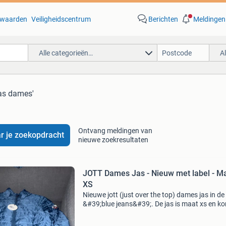
waarden
Veiligheidscentrum
Berichten
Meldingen
Alle categorieën…
A
jas dames'
Ontvang meldingen van
r je zoekopdracht
nieuwe zoekresultaten
JOTT Dames Jas - Nieuw met label - M
XS
Nieuwe jott (just over the top) dames jas in de
&#39;blue jeans&#39;. De jas is maat xs en k
met het originele label.