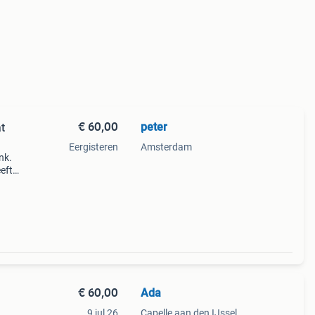
€ 60,00
peter
t
Eergisteren
Amsterdam
nk.
eft
€ 60,00
Ada
9 jul 26
Capelle aan den IJssel