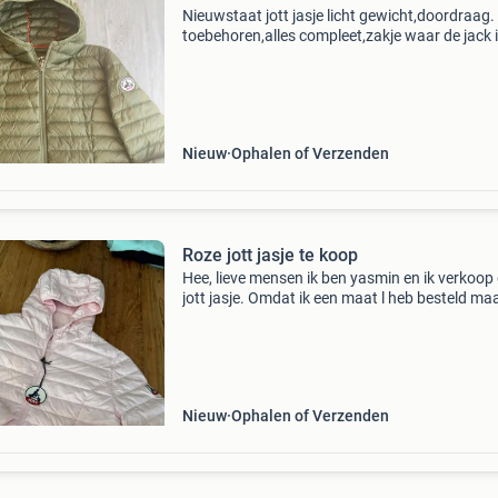
Nieuwstaat jott jasje licht gewicht,doordraag.
toebehoren,alles compleet,zakje waar de jack 
past. Mooie kleur groen. Lang 62 cm. Breed v
oksel naar oksel 52 cm.jott valt klein. Deze is al
Nieuw
Ophalen of Verzenden
Roze jott jasje te koop
Hee, lieve mensen ik ben yasmin en ik verkoop 
jott jasje. Omdat ik een maat l heb besteld maa
is te klein voor me, het jasje valt als een s dus
hem ook helemaal niet kunnen dragen.
Nieuw
Ophalen of Verzenden