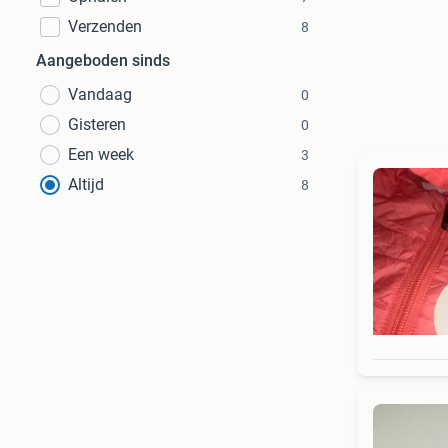
Verzenden
8
Aangeboden sinds
Vandaag
0
Gisteren
0
Een week
3
Altijd
8