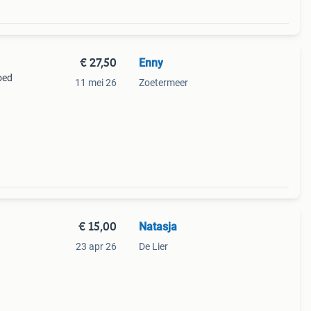
€ 27,50
Enny
oed
11 mei 26
Zoetermeer
€ 15,00
Natasja
23 apr 26
De Lier