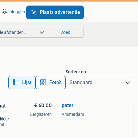
Inloggen
Plaats advertentie
lle afstanden…
Zoek
Sorteer op
Lijst
Foto’s
€ 60,00
peter
aat
Eergisteren
Amsterdam
 kleur
omt