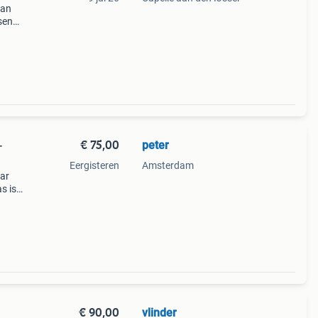
van
ssen
n
 voor
€ 75,00
peter
-
Eergisteren
Amsterdam
aar
s is
€ 90,00
vlinder