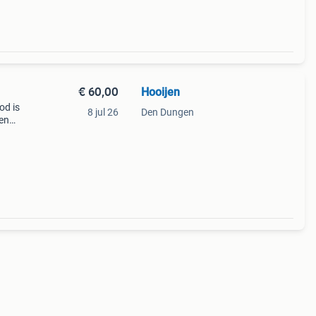
€ 60,00
Hooijen
od is
8 jul 26
Den Dungen
een
 de