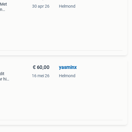
 Met
30 apr 26
Helmond
in
an
s xl
€ 60,00
yasminx
dit
16 mei 26
Helmond
r hij
 hem