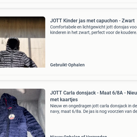
JOTT Kinder jas met capuchon - Zwart
Comfortabele en lichtgewicht jott donsjas voo
kinderen in het zwart, perfect voor de koudere
dagen. De jas is voorzien van een capuchon en
ideaal voor dagelijks gebruik. De jas is in goed
staat e
Gebruikt
Ophalen
JOTT Carla donsjack - Maat 6/8A - Nie
met kaartjes
Nieuw en ongedragen jott carla donsjack in de
navy, maat 6/8a. De jas is nog voorzien van d
originele kaartjes. De nieuwprijs was 135 euro
(Unisex)