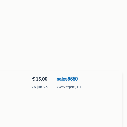
€ 15,00
sales8550
26 jun 26
zwevegem, BE