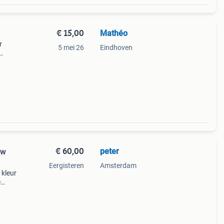
€ 15,00
Mathéo
r
5 mei 26
Eindhoven
 is
e
€ 60,00
peter
uw
Eergisteren
Amsterdam
 kleur
e
.