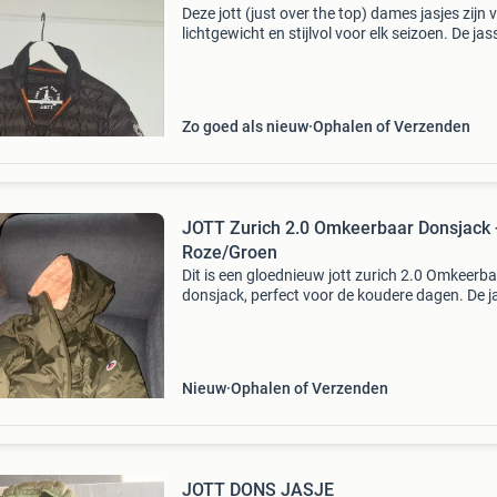
Deze jott (just over the top) dames jasjes zijn 
lichtgewicht en stijlvol voor elk seizoen. De ja
zijn gemaakt van hoogwaardige materialen e
biedt comfort en warmte zonder bulk. Perfect
d
Zo goed als nieuw
Ophalen of Verzenden
JOTT Zurich 2.0 Omkeerbaar Donsjack 
Roze/Groen
Dit is een gloednieuw jott zurich 2.0 Omkeerb
donsjack, perfect voor de koudere dagen. De ja
aan de ene kant een zachtroze kleur en aan de
andere kant een stijlvolle olijfgroene kleur,
waardoor
Nieuw
Ophalen of Verzenden
JOTT DONS JASJE