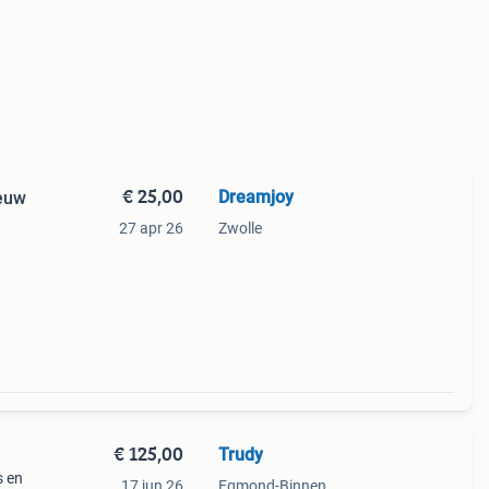
€ 25,00
Dreamjoy
ieuw
27 apr 26
Zwolle
€ 125,00
Trudy
s en
17 jun 26
Egmond-Binnen