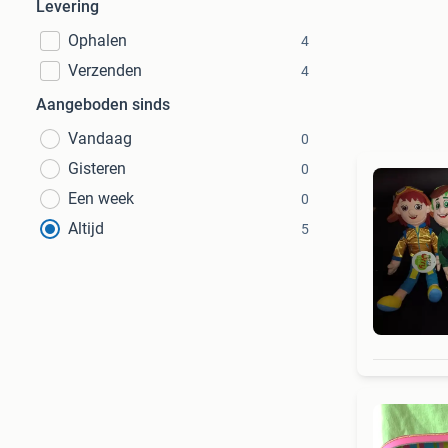
Levering
Ophalen
4
Verzenden
4
Aangeboden sinds
Vandaag
0
Gisteren
0
Een week
0
Altijd
5