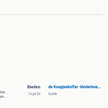
Bieden
de Koopjeskoffer -kinderboeken
ker...
13 jul 26
Goirle
van
 maar