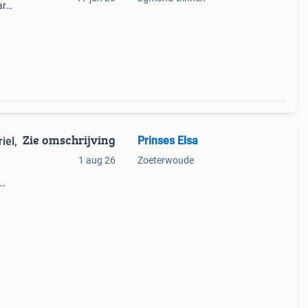
ar
ze
Zie omschrijving
Prinses Elsa
iel,
1 aug 26
Zoeterwoude
f
dan