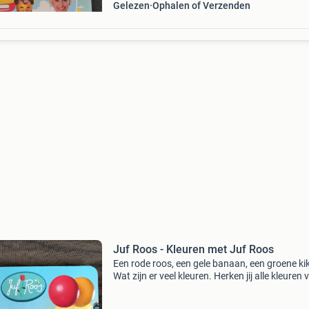
Gelezen
Ophalen of Verzenden
Juf Roos - Kleuren met Juf Roos
Een rode roos, een gele banaan, een groene kik
Wat zijn er veel kleuren. Herken jij alle kleuren 
de regenboog? Juf roos helpt je wel hoor. Kijk
mee in dit boekje. Kartonboekje in nieuws