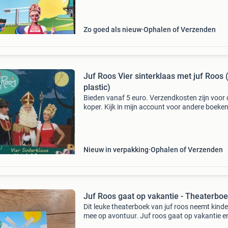
Zo goed als nieuw
Ophalen of Verzenden
Juf Roos Vier sinterklaas met juf Roos (
plastic)
Bieden vanaf 5 euro. Verzendkosten zijn voor 
koper. Kijk in mijn account voor andere boeke
enzo. Misschien verzacht het de verzendkoste
2500 Items er zit vast wel iets tussen. Recht
in de
Nieuw in verpakking
Ophalen of Verzenden
Juf Roos gaat op vakantie - Theaterbo
Dit leuke theaterboek van juf roos neemt kind
mee op avontuur. Juf roos gaat op vakantie e
beleeft allerlei spannende dingen. Het boek is r