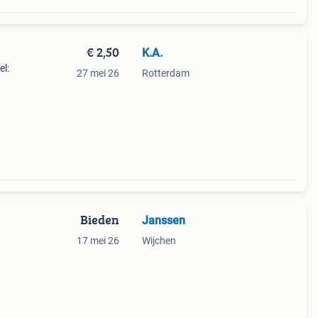
€ 2,50
K.A.
el:
27 mei 26
Rotterdam
e-hit
bij
Bieden
Janssen
17 mei 26
Wijchen