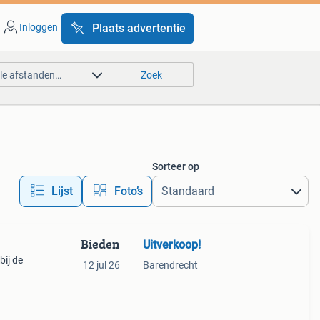
Inloggen
Plaats advertentie
lle afstanden…
Zoek
Sorteer op
Lijst
Foto’s
Bieden
Uitverkoop!
bij de
12 jul 26
Barendrecht