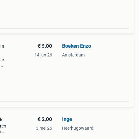
€ 5,00
Boeken Enzo
in
14 jun 26
Amsterdam
de
n
n.
sboven
€ 2,00
Inge
ek
eren
3 mei 26
Heerhugowaard
n
ijk