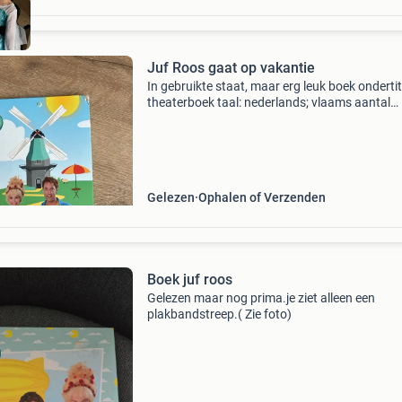
Juf Roos gaat op vakantie
In gebruikte staat, maar erg leuk boek ondertit
theaterboek taal: nederlands; vlaams aantal
pagina&#39;s: 64 zing én lees mee met youtub
juf roos! Juf roos gaat op vakantie is het boek 
Gelezen
Ophalen of Verzenden
Boek juf roos
Gelezen maar nog prima.je ziet alleen een
plakbandstreep.( Zie foto)