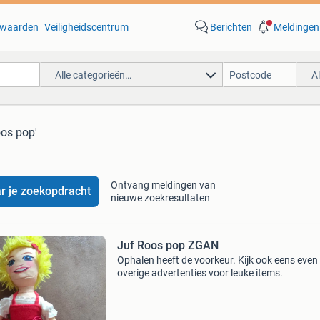
waarden
Veiligheidscentrum
Berichten
Meldingen
Alle categorieën…
A
oos pop'
Ontvang meldingen van
r je zoekopdracht
nieuwe zoekresultaten
Juf Roos pop ZGAN
Ophalen heeft de voorkeur. Kijk ook eens even 
overige advertenties voor leuke items.