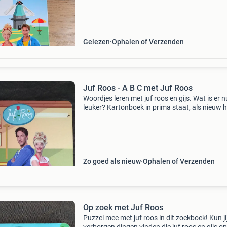
geïllustreerd en bevat vrolijke liedjes en verhaal
Gelezen
Ophalen of Verzenden
Juf Roos - A B C met Juf Roos
Woordjes leren met juf roos en gijs. Wat is er n
leuker? Kartonboek in prima staat, als nieuw h
boek kan door de brievenbus, verzendkosten
zonder trackingcode zijn 3,85 euro. Met
trackingcode kost
Zo goed als nieuw
Ophalen of Verzenden
Op zoek met Juf Roos
Puzzel mee met juf roos in dit zoekboek! Kun jij