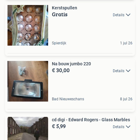
Kerstspullen
Gratis
Details
Spierdijk
1 jul 26
Na bouw jumbo 220
€ 30,00
Details
Bad Nieuweschans
8 jul 26
cd digi - Edward Rogers - Glass Marbles
€ 5,99
Details