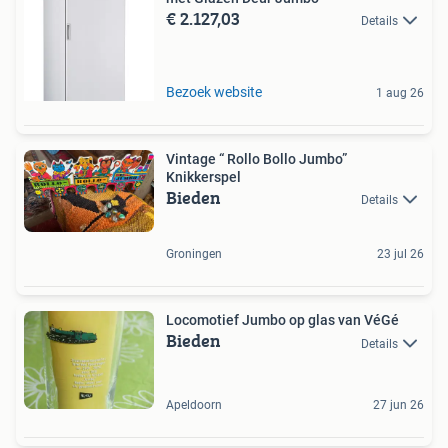
€ 2.127,03
Details
Bezoek website
1 aug 26
Vintage “ Rollo Bollo Jumbo”
Knikkerspel
Bieden
Details
Groningen
23 jul 26
Locomotief Jumbo op glas van VéGé
Bieden
Details
Apeldoorn
27 jun 26