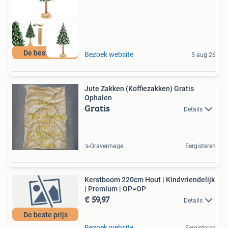
De beste prijs
Bezoek website
5 aug 26
Jute Zakken (Koffiezakken) Gratis
Ophalen
Gratis
Details
's-Gravenhage
Eergisteren
Kerstboom 220cm Hout | Kindvriendelijk
| Premium | OP=OP
€ 59,97
Details
De beste prijs
Bezoek website