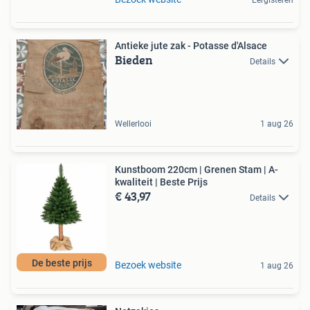
Eergisteren
Antieke jute zak - Potasse d'Alsace
Bieden
Details
Wellerlooi
1 aug 26
Kunstboom 220cm | Grenen Stam | A-
kwaliteit | Beste Prijs
€ 43,97
Details
De beste prijs
Bezoek website
1 aug 26