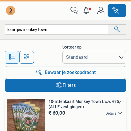
Alle categorieën…
Sorteer op
Alle afstanden…
Bewaar je zoekopdracht
Filters
10-rittenkaart Monkey Town t.w.v. €75,-
(ALLE vestigingen)
€ 60,00
Details