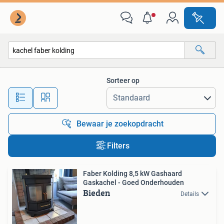
Alle categorieën…
Sorteer op
Alle afstanden…
Bewaar je zoekopdracht
Filters
Faber Kolding 8,5 kW Gashaard
Gaskachel - Goed Onderhouden
Bieden
Details