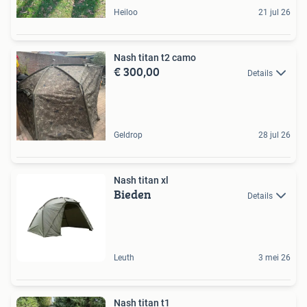
Heiloo
21 jul 26
Nash titan t2 camo
€ 300,00
Details
Geldrop
28 jul 26
Nash titan xl
Bieden
Details
Leuth
3 mei 26
Nash titan t1