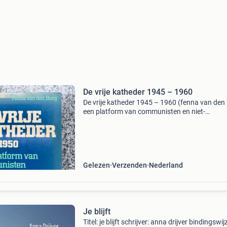
De vrije katheder 1945 – 1960
De vrije katheder 1945 – 1960 (fenna van den
een platform van communisten en niet-
communisten boeiend en kritisch portret van 
politieke en culturele klimaat in nederland dire
de tweede
Gelezen
Verzenden
Nederland
Je blijft
Titel: je blijft schrijver: anna drijver bindingswij