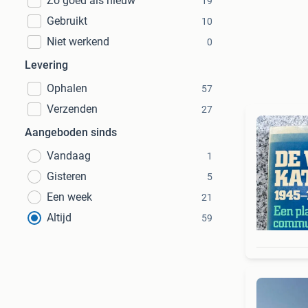
Zo goed als nieuw
19
Gebruikt
10
Niet werkend
0
Levering
Ophalen
57
Verzenden
27
Aangeboden sinds
Vandaag
1
Gisteren
5
Een week
21
Altijd
59