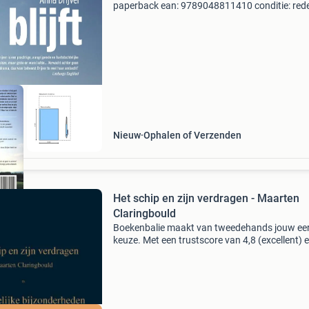
paperback ean: 9789048811410 conditie: redel
staat van dit boek elk boek is handmatig
gecontroleerd. Vragen? Stuur gerust een beric
Condit
Nieuw
Ophalen of Verzenden
Het schip en zijn verdragen - Maarten
Claringbould
Boekenbalie maakt van tweedehands jouw ee
keuze. Met een trustscore van 4,8 (excellent) 
dagen retour garantie maken we dat iedere d
waar. Bestel direct op onze website! Titel: het 
en