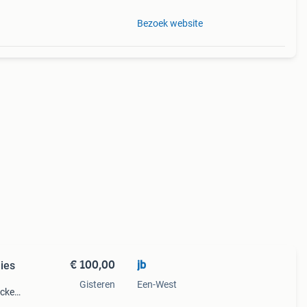
Bezoek website
€ 100,00
jb
ies
Gisteren
Een-West
icker