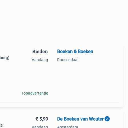
Bieden
Boeken & Boeken
 burg)
Vandaag
Roosendaal
het
ct na
Topadvertentie
€ 5,99
De Boeken van Wouter
ze:
Vandaag
Amsterdam