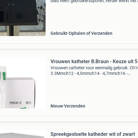
blad heeft gebruikerssporen, verder werkt het
behoren.
Gebruikt
Ophalen of Verzenden
Vrouwen katheter B.Braun - Keuze uit 
Vrouwen catheter voor eenmalig gebruik. Ch1
3.3Mmch12 - 4,0mmch14 - 4,7mmch16 -
5.3Mmch18 - 6,0mm
Nieuw
Verzenden
Spreekgestoelte katheder wit of zwart