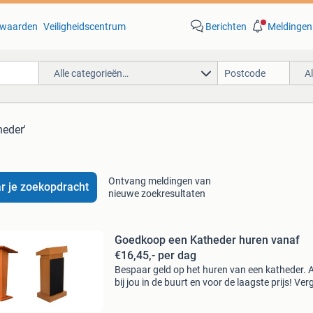
waarden
Veiligheidscentrum
Berichten
Meldingen
Alle categorieën…
A
heder'
Ontvang meldingen van
r je zoekopdracht
nieuwe zoekresultaten
Goedkoop een Katheder huren vanaf
€16,45,- per dag
Bespaar geld op het huren van een katheder. Al
bij jou in de buurt en voor de laagste prijs! Verg
alle verhuurbedrijven in jouw regio en maak de
beste huurdeal.