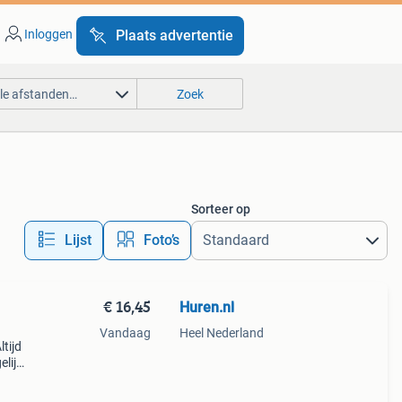
Inloggen
Plaats advertentie
lle afstanden…
Zoek
Sorteer op
Lijst
Foto’s
€ 16,45
Huren.nl
Vandaag
Heel Nederland
tijd
elijk