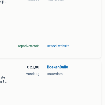
ijk
ht.
Topadvertentie
Bezoek website
€ 21,80
BoekenBalie
Vandaag
Rotterdam
rste
en 30
ag
schip