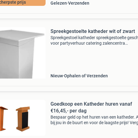
cherpste prijs
Gelezen
Verzenden
Spreekgestoelte katheder wit of zwart
Spreekgestoel katheder spreekgestoelte gesch
voor partyverhuur catering zalencentra
evenementen etc.: Spreekgestoel kateder style
demontabel 15 mm mdf kleur gelakt wit of zw
meubelfabriek n
Nieuw
Ophalen of Verzenden
Goedkoop een Katheder huren vanaf
€16,45,- per dag
Bespaar geld op het huren van een katheder. Al
bij jou in de buurt en voor de laagste prijs! Verg
alle verhuurbedrijven in jouw regio en maak de
beste huurdeal.