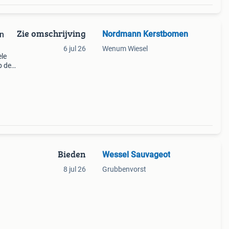
Zie omschrijving
Nordmann Kerstbomen
6 jul 26
Wenum Wiesel
ele
p de
k door
Bieden
Wessel Sauvageot
8 jul 26
Grubbenvorst