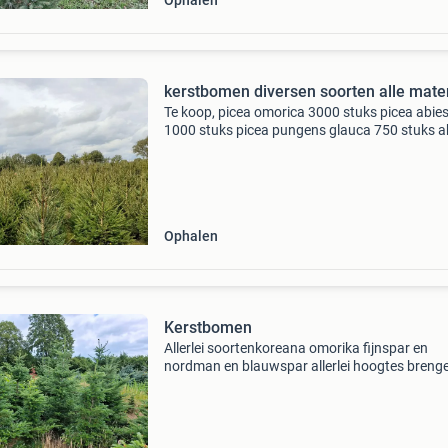
Ophalen
kerstbomen diversen soorten alle mate
Te koop, picea omorica 3000 stuks picea abie
1000 stuks picea pungens glauca 750 stuks a
fraseri 1000 stuks
Ophalen
Kerstbomen
Allerlei soortenkoreana omorika fijnspar en
nordman en blauwspar allerlei hoogtes breng
ophalen info bellen 06 53632866