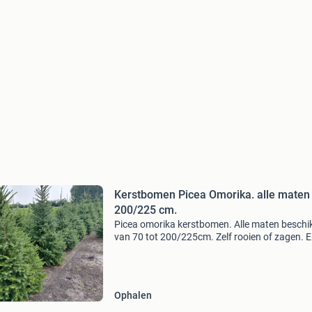
Kerstbomen Picea Omorika. alle maten 
200/225 cm.
Picea omorika kerstbomen. Alle maten beschi
van 70 tot 200/225cm. Zelf rooien of zagen. E
bestemd voor de handel. Vanaf 100 stuks. Pri
n.o.t.k ( afhankelijk van aantal )
Ophalen