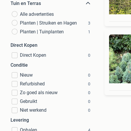
Tuin en Terras
Alle advertenties
Planten | Struiken en Hagen
3
Planten | Tuinplanten
1
Direct Kopen
Direct Kopen
0
Conditie
Nieuw
0
Refurbished
0
Zo goed als nieuw
0
Gebruikt
0
Niet werkend
0
Levering
Ophalen
4