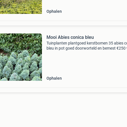
Ophalen
Mooi Abies conica bleu
Tuinplanten plantgoed kerstbomen 35 abies c
bleu in pot goed doorworteld en bemest €250
de hele partij €7,50 per stuk
Ophalen