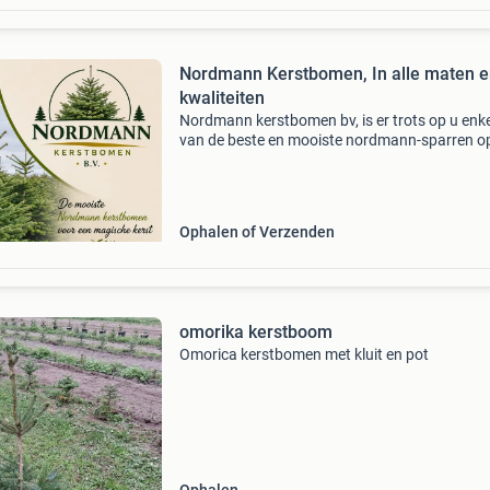
Nordmann Kerstbomen, In alle maten en
kwaliteiten
Nordmann kerstbomen bv, is er trots op u enk
van de beste en mooiste nordmann-sparren o
deense markt aan te bieden. Wij verzorgen de
verkoop en export van diverse kwekerijen in d
heel eur
Ophalen of Verzenden
omorika kerstboom
Omorica kerstbomen met kluit en pot