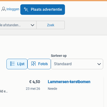
Inloggen
Plaats advertentie
lle afstanden…
Zoek
Sorteer op
Lijst
Foto’s
€ 4,50
Lammersen-kerstbomen
23 mei 26
Neede
ld en
van de