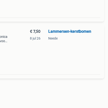
€ 7,50
Lammersen-kerstbomen
onica
8 jul 26
Neede
 voor