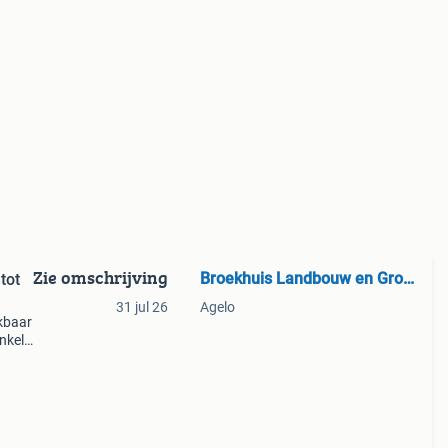
Zie omschrijving
Broekhuis Landbouw en Groen
tot
31 jul 26
Agelo
kbaar
nkel
js