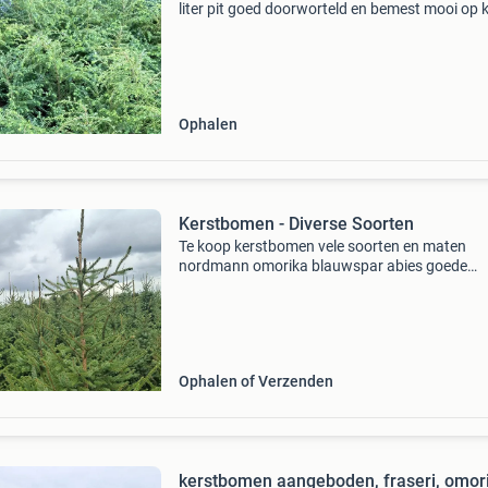
liter pit goed doorworteld en bemest mooi op k
€5,50 per stuk €200 voor de hele partij
Ophalen
Kerstbomen - Diverse Soorten
Te koop kerstbomen vele soorten en maten
nordmann omorika blauwspar abies goede
kwaliteit telefoon 06 39346783 vraag naar de
mogelijkheden of kom eens langs mvg vos
kerstbomen
Ophalen of Verzenden
kerstbomen aangeboden, fraseri, omori