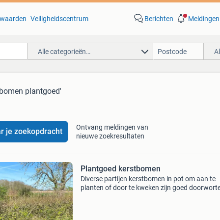
waarden
Veiligheidscentrum
Berichten
Meldingen
Alle categorieën…
A
tbomen plantgoed'
Ontvang meldingen van
r je zoekopdracht
nieuwe zoekresultaten
Plantgoed kerstbomen
Diverse partijen kerstbomen in pot om aan te
planten of door te kweken zijn goed doorworte
op tijd bemest ze zijn 40-60 hoog afhankelijk 
soort we hebben nordmann , koreana, fraserii,
cocol