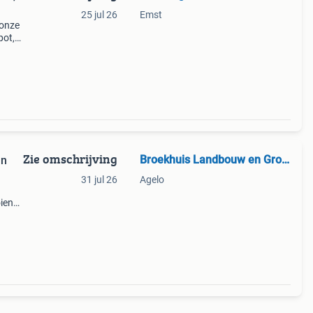
25 jul 26
Emst
 onze
pot,
aar de
Zie omschrijving
Broekhuis Landbouw en Groen
nn
31 jul 26
Agelo
ien
af 100