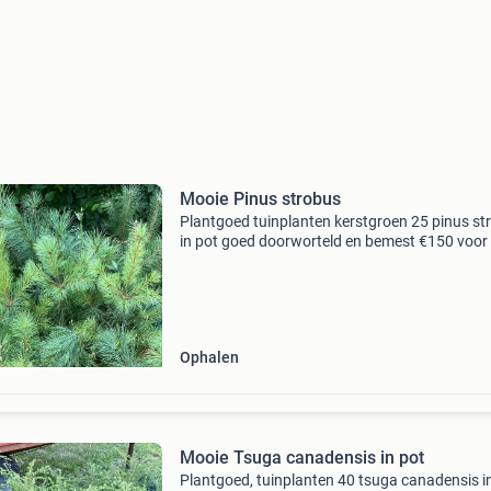
Mooie Pinus strobus
Plantgoed tuinplanten kerstgroen 25 pinus st
in pot goed doorworteld en bemest €150 voor
hele partij €6,50 per stuk
Ophalen
Mooie Tsuga canadensis in pot
Plantgoed, tuinplanten 40 tsuga canadensis in