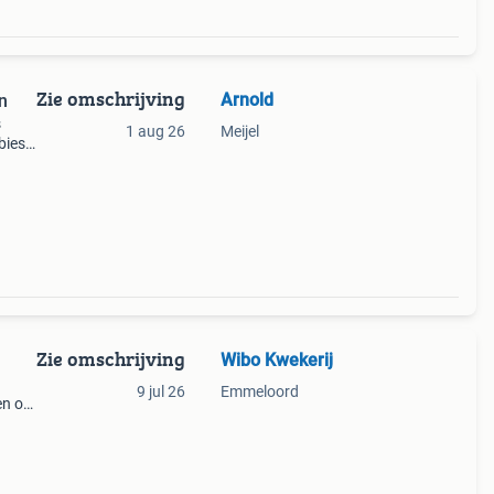
Zie omschrijving
Arnold
n
s
1 aug 26
Meijel
bies
Zie omschrijving
Wibo Kwekerij
9 jul 26
Emmeloord
en of