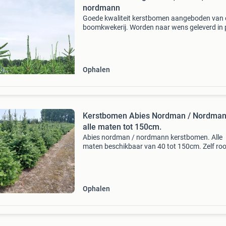
nordmann
Goede kwaliteit kerstbomen aangeboden van
boomkwekerij. Worden naar wens geleverd in 
zak en net.. A en b kwaliteit mogelijk. Vraag n
mogelijkheden. Fraseri - nordmann - omorika -
abies
Ophalen
Kerstbomen Abies Nordman / Nordma
alle maten tot 150cm.
Abies nordman / nordmann kerstbomen. Alle
maten beschikbaar van 40 tot 150cm. Zelf roo
of zagen. Enkel bestemd voor de handel. Van
stuks. Prijs n.o.t.k ( afhankelijk van aantal)
Ophalen