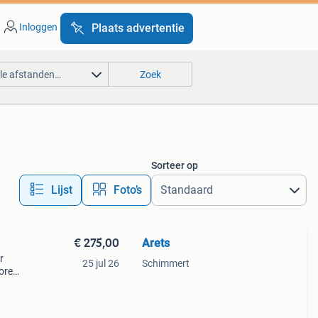
Inloggen
Plaats advertentie
lle afstanden…
Zoek
Sorteer op
Lijst
Foto’s
€ 275,00
Arets
r
25 jul 26
Schimmert
ore
 van