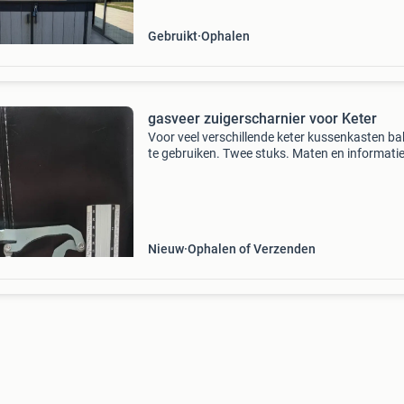
Gebruikt
Ophalen
gasveer zuigerscharnier voor Keter
Voor veel verschillende keter kussenkasten b
te gebruiken. Twee stuks. Maten en informati
de foto&#39;s. Twee voor 30 euro. Nieuw. We
verkeerde bestelling.
Nieuw
Ophalen of Verzenden