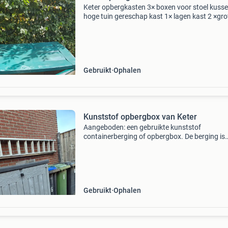
Keter opbergkasten 3× boxen voor stoel kuss
hoge tuin gereschap kast 1× lagen kast 2 ×gro
kasten met deksel en deuren ik verkoop deze k
kasten omdat we gaan stoppen op een vaste
staanplaat
Gebruikt
Ophalen
Kunststof opbergbox van Keter
Aangeboden: een gebruikte kunststof
containerberging of opbergbox. De berging is
verder in goede staat en heeft geen
beschadigingen, behalve dat het deksel niet m
vanzelf open blijft staan en dus t
Gebruikt
Ophalen