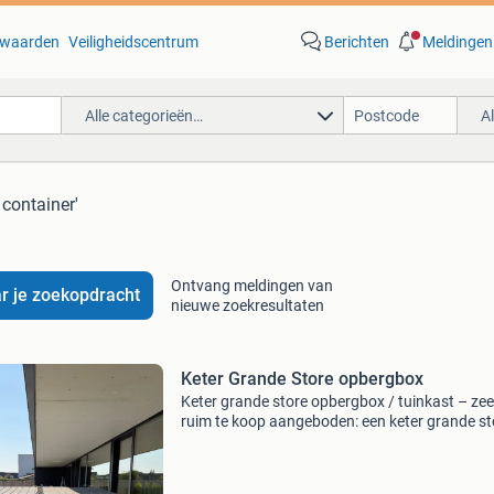
waarden
Veiligheidscentrum
Berichten
Meldingen
Alle categorieën…
A
 container'
Ontvang meldingen van
r je zoekopdracht
nieuwe zoekresultaten
Keter Grande Store opbergbox
Keter grande store opbergbox / tuinkast – zee
ruim te koop aangeboden: een keter grande st
opbergbox / tuinkast in nette gebruikte staat.
Nieuwprijs nu €470,- ideaal voor het opbergen
tui