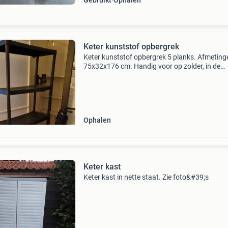
Gebruikt
Ophalen
Keter kunststof opbergrek
Keter kunststof opbergrek 5 planks. Afmeting
75x32x176 cm. Handig voor op zolder, in de
berging of trapkast. Makkelijk in elkaar te zette
voorkeur ophalen.
Ophalen
Keter kast
Keter kast in nette staat. Zie foto&#39;s