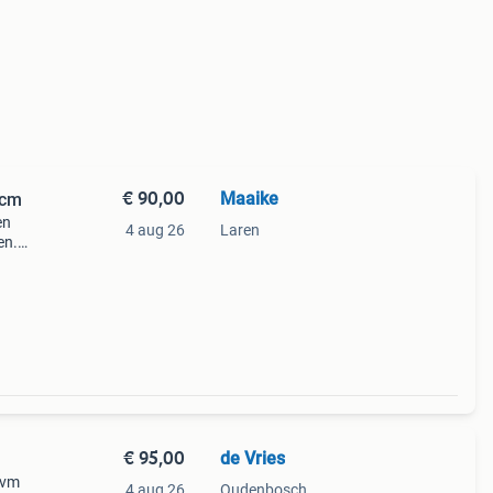
€ 90,00
Maaike
 cm
en
4 aug 26
Laren
en.
€ 95,00
de Vries
ivm
4 aug 26
Oudenbosch