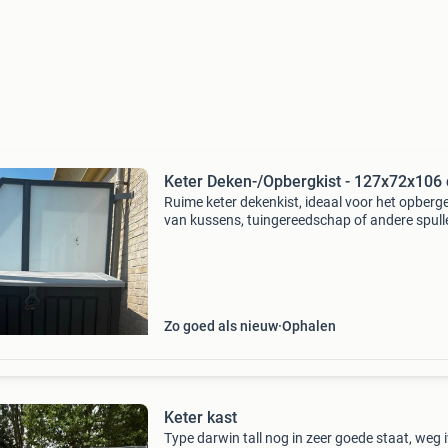
Keter Deken-/Opbergkist - 127x72x106
Ruime keter dekenkist, ideaal voor het opberg
van kussens, tuingereedschap of andere spull
De kist is 127 cm breed, 72 cm diep en 106 cm
hoog. Perfect voor in de tuin, op het balkon of
onder een
Zo goed als nieuw
Ophalen
Keter kast
Type darwin tall nog in zeer goede staat, weg 