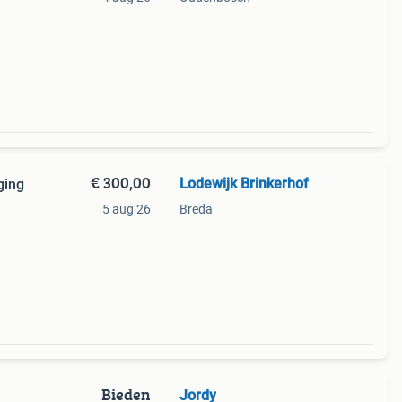
€ 300,00
Lodewijk Brinkerhof
ging
5 aug 26
Breda
 als
Bieden
Jordy