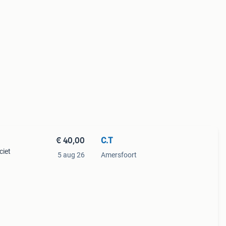
€ 40,00
C.T
ciet
5 aug 26
Amersfoort