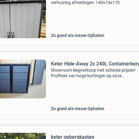
verhuizing afmetingen: 140x74x170
Zo goed als nieuw
Ophalen
Keter Hide-Away 2x 240L Containerber
Showroom leegverkoop met scherpe prijzen!
Profiteer van hoge kortingen op onze
showroommodellen. Alle modellen zijn zo goed
nieuw en hebben altijd binnen gestaan.
Voorwaarden - het showroommodel w
Zo goed als nieuw
Ophalen
keter opbergkasten