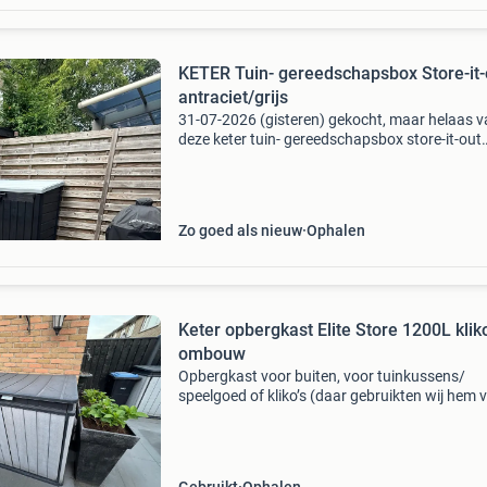
KETER Tuin- gereedschapsbox Store-it-
antraciet/grijs
31-07-2026 (gisteren) gekocht, maar helaas v
deze keter tuin- gereedschapsbox store-it-out
groter uit dan verwacht. Daarom bied ik hem 
te koop aan. De box is antraciet/grijs en heeft
afmetinge
Zo goed als nieuw
Ophalen
Keter opbergkast Elite Store 1200L klik
ombouw
Opbergkast voor buiten, voor tuinkussens/
speelgoed of kliko’s (daar gebruikten wij hem v
Nu overbodig wegens nieuwe regels voor afva
scheiden in onze gemeente. De gasveren werk
niet meer lekk