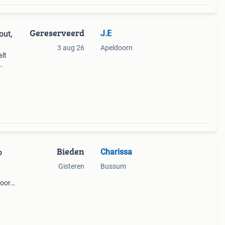
Gereserveerd
J.E
out,
3 aug 26
Apeldoorn
alt
weer
Bieden
Charissa
o
Gisteren
Bussum
oor).
l
en