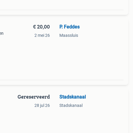
€ 20,00
P. Feddes
en
2 mei 26
Maassluis
n. Bij
Gereserveerd
Stadskanaal
28 jul 26
Stadskanaal