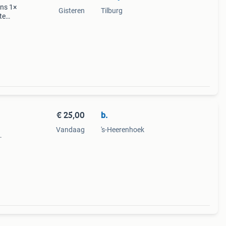
ens 1×
Gisteren
Tilburg
te
eter
€ 25,00
b.
Vandaag
's-Heerenhoek
eer