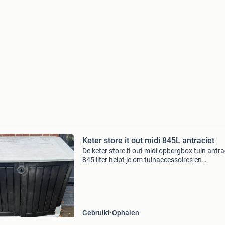
Keter store it out midi 845L antraciet
De keter store it out midi opbergbox tuin antra
845 liter helpt je om tuinaccessoires en
gereedschap netjes op te bergen. Dankzij het
compacte formaat past deze box makkelijk in
verschillende tuin
Gebruikt
Ophalen