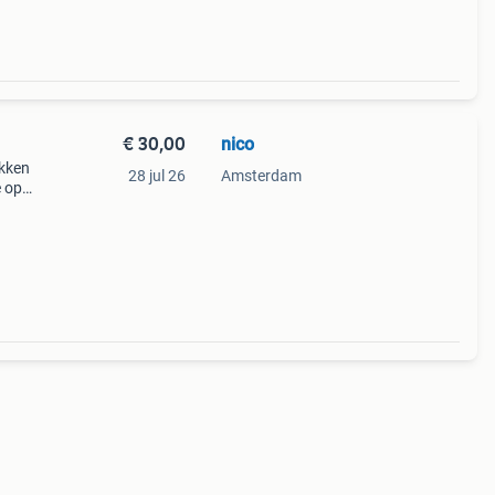
€ 30,00
nico
akken
28 jul 26
Amsterdam
e op
gens