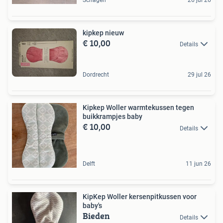
kipkep nieuw
€ 10,00
Details
Dordrecht
29 jul 26
Kipkep Woller warmtekussen tegen
buikkrampjes baby
€ 10,00
Details
Delft
11 jun 26
KipKep Woller kersenpitkussen voor
baby's
Bieden
Details