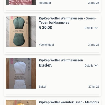
Hoornaar
2 aug 26
KipKep Woller Warmtekussen - Groen -
Tegen buikkrampjes
€ 20,00
Details
Veenendaal
3 aug 26
KipKep Woller Warmtekussen
Bieden
Details
Bakel
27 jul 26
KipKep Woller warmtekussen - Memphis