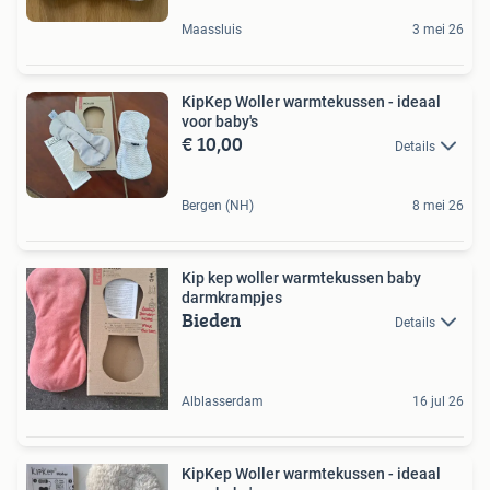
Maassluis
3 mei 26
KipKep Woller warmtekussen - ideaal
voor baby's
€ 10,00
Details
Bergen (NH)
8 mei 26
Kip kep woller warmtekussen baby
darmkrampjes
Bieden
Details
Alblasserdam
16 jul 26
KipKep Woller warmtekussen - ideaal