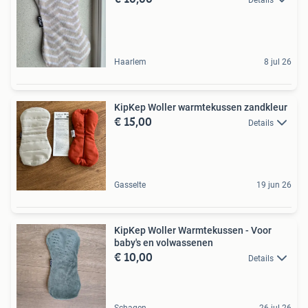
Haarlem
8 jul 26
KipKep Woller warmtekussen zandkleur
€ 15,00
Details
Gasselte
19 jun 26
KipKep Woller Warmtekussen - Voor
baby's en volwassenen
€ 10,00
Details
Schagen
26 jul 26