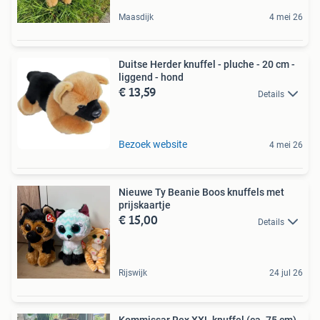
Maasdijk
4 mei 26
Duitse Herder knuffel - pluche - 20 cm -
liggend - hond
€ 13,59
Details
Bezoek website
4 mei 26
Nieuwe Ty Beanie Boos knuffels met
prijskaartje
€ 15,00
Details
Rijswijk
24 jul 26