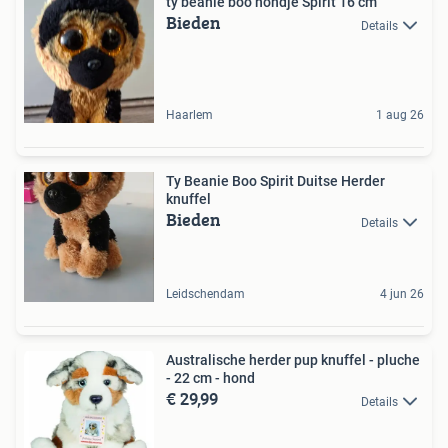
ty beanie boo hondje Spirit 16 cm
Bieden
Details
Haarlem
1 aug 26
Ty Beanie Boo Spirit Duitse Herder
knuffel
Bieden
Details
Leidschendam
4 jun 26
Australische herder pup knuffel - pluche
- 22 cm - hond
€ 29,99
Details