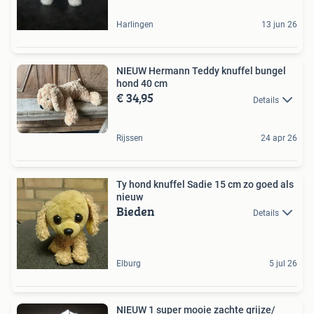
Harlingen
13 jun 26
NIEUW Hermann Teddy knuffel bungel
hond 40 cm
€ 34,95
Details
Rijssen
24 apr 26
Ty hond knuffel Sadie 15 cm zo goed als
nieuw
Bieden
Details
Elburg
5 jul 26
NIEUW 1 super mooie zachte grijze/