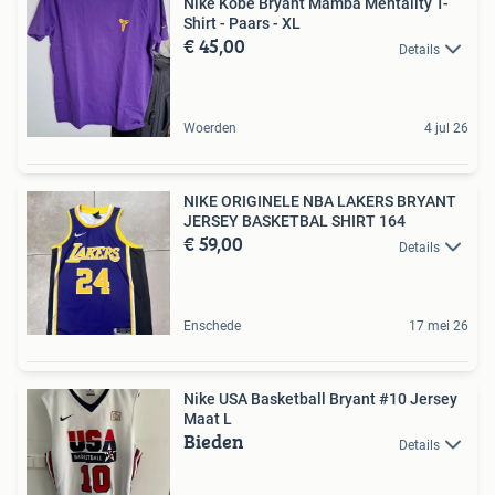
Nike Kobe Bryant Mamba Mentality T-
Shirt - Paars - XL
€ 45,00
Details
Woerden
4 jul 26
NIKE ORIGINELE NBA LAKERS BRYANT
JERSEY BASKETBAL SHIRT 164
€ 59,00
Details
Enschede
17 mei 26
Nike USA Basketball Bryant #10 Jersey
Maat L
Bieden
Details