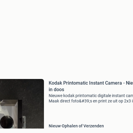
Kodak Printomatic Instant Camera - Ni
in doos
Nieuwe kodak printomatic digitale instant ca
Maak direct foto&#39;s en print ze uit op 2x3 
fotopapier. De camera heeft een ingebouwde fl
en een slot voor een microsd-kaart (tot 32gb
Nieuw
Ophalen of Verzenden