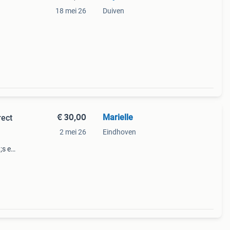
18 mei 26
Duiven
€ 30,00
Marielle
rect
2 mei 26
Eindhoven
;s en