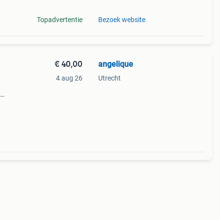
Topadvertentie
Bezoek website
€ 40,00
angelique
4 aug 26
Utrecht
 fan