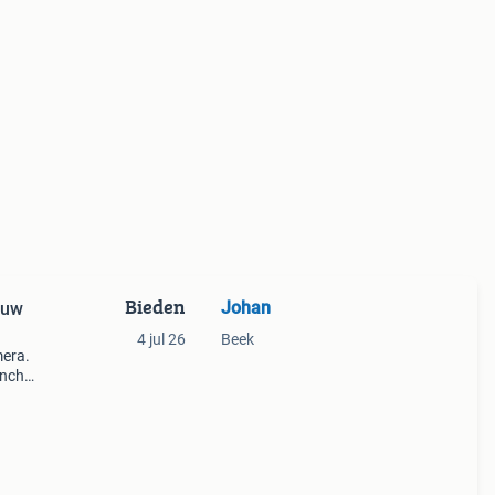
Bieden
Johan
euw
4 jul 26
Beek
mera.
inch
itser