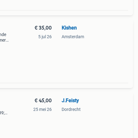
€ 35,00
Kishen
ende
5 jul 26
Amsterdam
mera
eer
emak
€ 45,00
J.Feisty
25 mei 26
Dordrecht
39;
 één,