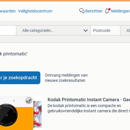
waarden
Veiligheidscentrum
Berichten
Meldingen
Alle categorieën…
A
k printomatic'
Ontvang meldingen van
r je zoekopdracht
nieuwe zoekresultaten
Kodak Printomatic Instant Camera - Ge
De kodak printomatic is een compacte en
gebruiksvriendelijke instant camera die direct 
het maken van een foto een fysieke afdruk
produceert. Met een 5-megapixel sensor en ee
groothoeklens legt