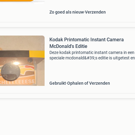
Zo goed als nieuw
Verzenden
Kodak Printomatic Instant Camera
McDonald's Editie
Deze kodak printomatic instant camera in een
speciale mcdonald&#39;s editie is uitgetest en
werkt perfect. Ideaal voor de mcdonald&#39;s
die direct foto&#39;s wil printen. Let op: er z
Gebruikt
Ophalen of Verzenden