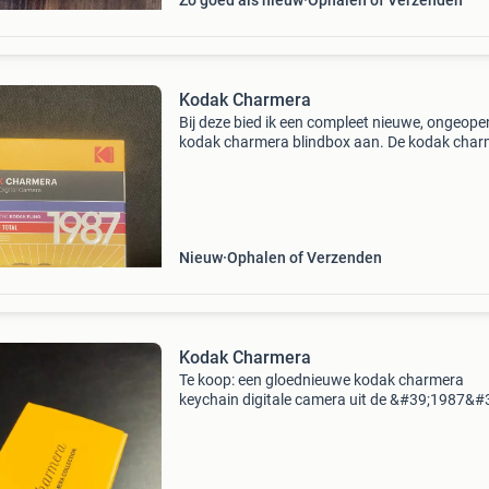
Zo goed als nieuw
Ophalen of Verzenden
Kodak Charmera
Bij deze bied ik een compleet nieuwe, ongeop
kodak charmera blindbox aan. De kodak char
is een miniatuurcamera die de nostalgische sf
van analoge fotografie combineert met het g
van dig
Nieuw
Ophalen of Verzenden
Kodak Charmera
Te koop: een gloednieuwe kodak charmera
keychain digitale camera uit de &#39;1987&#
collectie. Dit is een mini camera en blind box in
geïnspireerd op de kodak fling. Er zijn in totaal