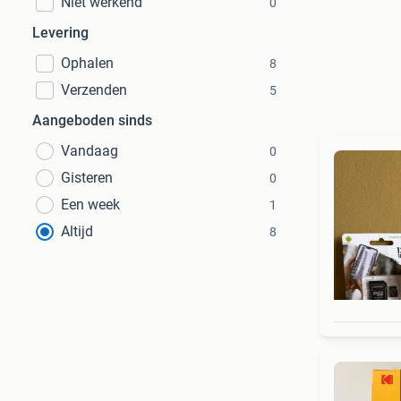
Niet werkend
0
Levering
Ophalen
8
Verzenden
5
Aangeboden sinds
Vandaag
0
Gisteren
0
Een week
1
Altijd
8