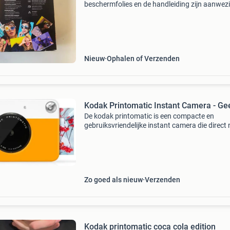
beschermfolies en de handleiding zijn aanwezi
de originele doos. Wordt geleverd met handlei
Geschikt als cadeau :)
Nieuw
Ophalen of Verzenden
Kodak Printomatic Instant Camera - Ge
De kodak printomatic is een compacte en
gebruiksvriendelijke instant camera die direct 
het maken van een foto een fysieke afdruk
produceert. Met een 5-megapixel sensor en ee
groothoeklens legt
Zo goed als nieuw
Verzenden
Kodak printomatic coca cola edition