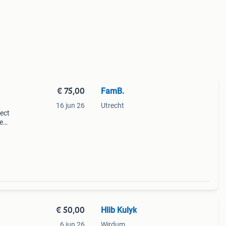
€ 75,00
FamB.
16 jun 26
Utrecht
fect
e
erd
,
€ 50,00
Hlib Kulyk
6 jun 26
Wirdum