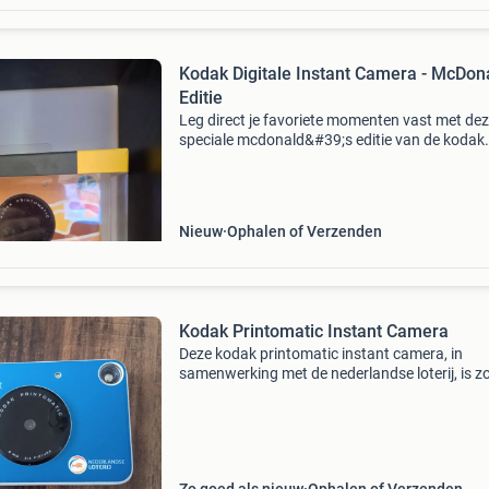
Kodak Digitale Instant Camera - McDona
Editie
Leg direct je favoriete momenten vast met de
speciale mcdonald&#39;s editie van de kodak
printomatic digitale instant camera. Deze
compacte camera print direct foto&#39;s van
kwaliteit,
Nieuw
Ophalen of Verzenden
Kodak Printomatic Instant Camera
Deze kodak printomatic instant camera, in
samenwerking met de nederlandse loterij, is z
goed als nieuw en klaar om direct foto&#39;s 
printen. Ideaal voor spontane momenten en di
plezier. D