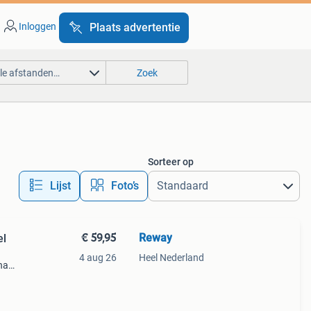
Inloggen
Plaats advertentie
lle afstanden…
Zoek
Sorteer op
Lijst
Foto’s
€ 59,95
Reway
el
4 aug 26
Heel Nederland
na
n f/2