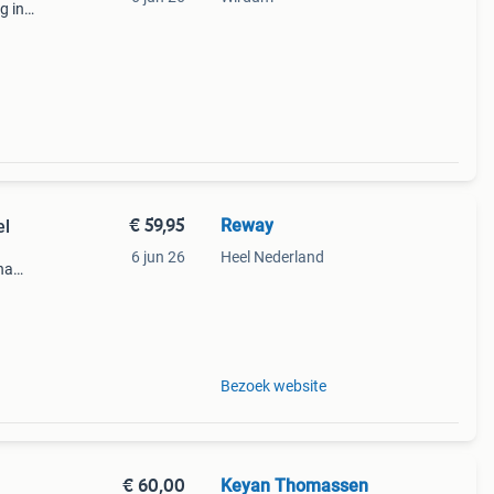
g in
ding.
€ 59,95
Reway
el
6 jun 26
Heel Nederland
na
n f/2
Bezoek website
€ 60,00
Keyan Thomassen