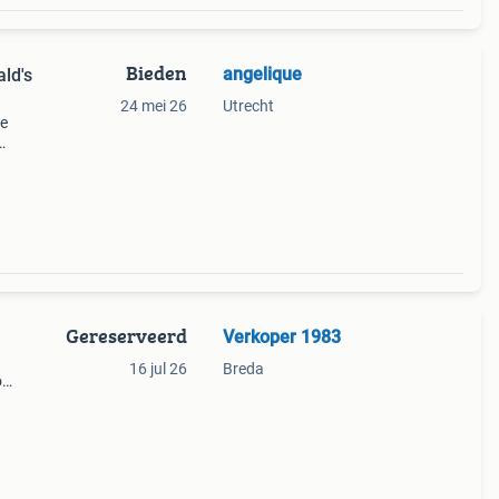
Bieden
angelique
ld's
24 mei 26
Utrecht
ze
 hoge
Gereserveerd
Verkoper 1983
16 jul 26
Breda
o
te
rect