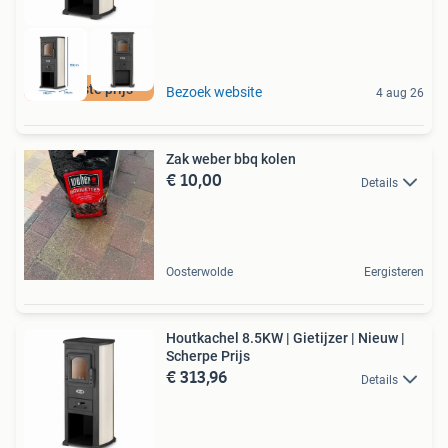
De beste prijs
Bezoek website
4 aug 26
Zak weber bbq kolen
€ 10,00
Details
Oosterwolde
Eergisteren
Houtkachel 8.5KW | Gietijzer | Nieuw |
Scherpe Prijs
€ 313,96
Details