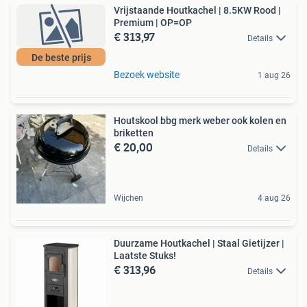
Vrijstaande Houtkachel | 8.5KW Rood |
Premium | OP=OP
€ 313,97
Details
De beste prijs
Bezoek website
1 aug 26
Houtskool bbg merk weber ook kolen en
briketten
€ 20,00
Details
Wijchen
4 aug 26
Duurzame Houtkachel | Staal Gietijzer |
Laatste Stuks!
€ 313,96
Details