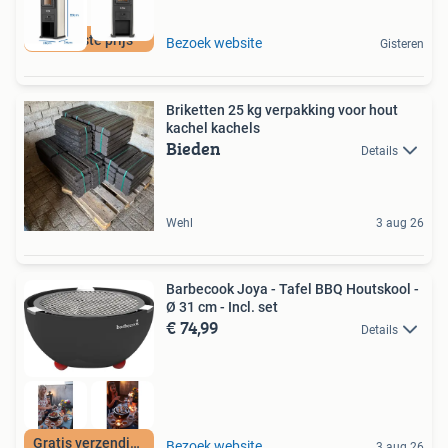
De beste prijs
Bezoek website
Gisteren
Briketten 25 kg verpakking voor hout
kachel kachels
Bieden
Details
Wehl
3 aug 26
Barbecook Joya - Tafel BBQ Houtskool -
Ø 31 cm - Incl. set
€ 74,99
Details
Gratis verzending
Bezoek website
3 aug 26