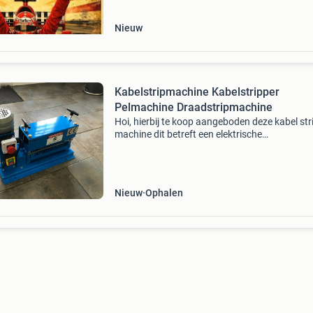
Nieuw
Kabelstripmachine Kabelstripper
Pelmachine Draadstripmachine
Hoi, hierbij te koop aangeboden deze kabel str
machine dit betreft een elektrische
kabelstripmachine, kabelpeller, kabelstripper,
draadstripper, draadstripmachine koperen / k
kabels, kabelmachin
Nieuw
Ophalen