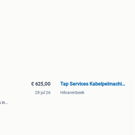
€ 625,00
Tap Services Kabelpelmachines
28 jul 26
Hilvarenbeek
 in
n,
 de