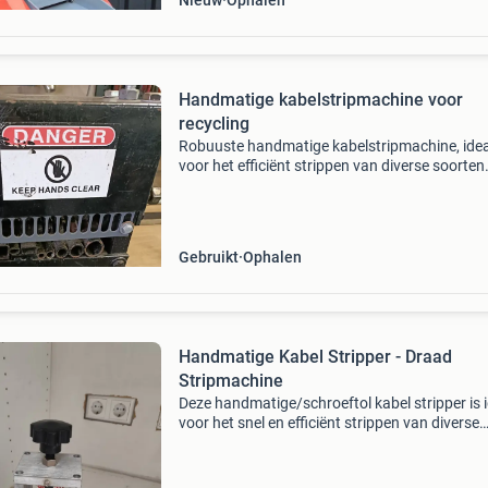
Nieuw
Ophalen
Handmatige kabelstripmachine voor
recycling
Robuuste handmatige kabelstripmachine, ide
voor het efficiënt strippen van diverse soorten
kabels voor recycling. De machine is gebruikt,
verkeert in goede staat en functioneert naar
behoren.
Gebruikt
Ophalen
Handmatige Kabel Stripper - Draad
Stripmachine
Deze handmatige/schroeftol kabel stripper is 
voor het snel en efficiënt strippen van diverse
soorten kabels en draden. Het apparaat is ro
gebouwd en voorzien van een handzwengel v
eenvo