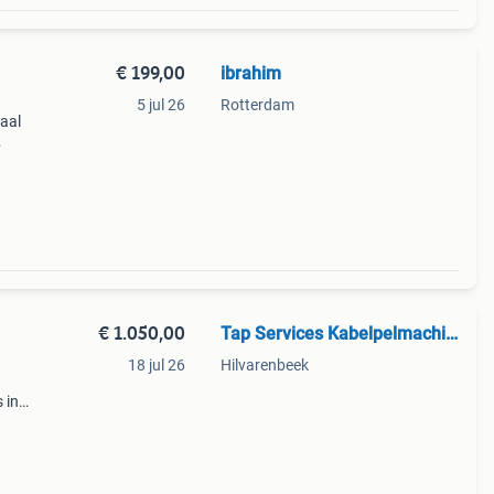
€ 199,00
ibrahim
5 jul 26
Rotterdam
aal
fect
 te
€ 1.050,00
Tap Services Kabelpelmachines
18 jul 26
Hilvarenbeek
 in
ven,
kanten