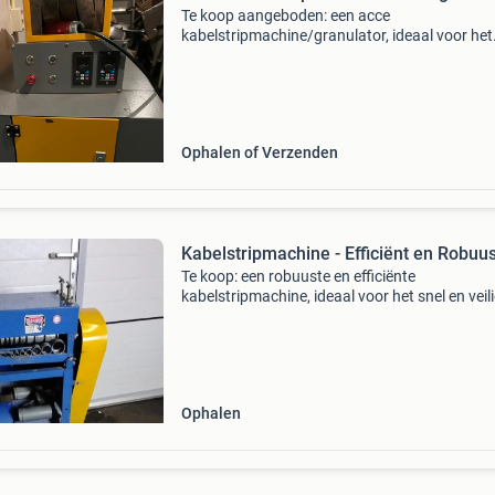
Te koop aangeboden: een acce
kabelstripmachine/granulator, ideaal voor het
efficiënt verwerken van diverse soorten kabels
Deze machine is ontworpen voor het scheiden
koper en plastic, wat resulte
Ophalen of Verzenden
Kabelstripmachine - Efficiënt en Robuus
Te koop: een robuuste en efficiënte
kabelstripmachine, ideaal voor het snel en veil
strippen van diverse soorten kabels. Deze ma
is ontworpen voor duurzaamheid en
gebruiksgemak, met een stevige
Ophalen