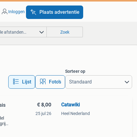
Inloggen
Plaats advertentie
lle afstanden…
Zoek
Sorteer op
Lijst
Foto’s
€ 8,00
Catawiki
sis
25 jul 26
Heel Nederland
del
rijk:
ted