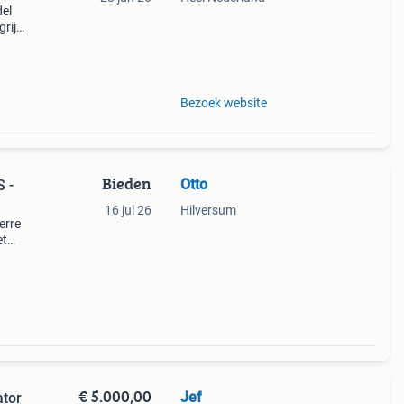
del
rijk:
ted
Bezoek website
Bieden
Otto
 -
16 jul 26
Hilversum
erre
et
 enz.
acobs
€ 5.000,00
Jef
ator