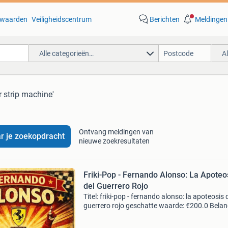
waarden
Veiligheidscentrum
Berichten
Meldingen
Alle categorieën…
A
r strip machine'
Ontvang meldingen van
r je zoekopdracht
nieuwe zoekresultaten
Friki-Pop - Fernando Alonso: La Apoteo
del Guerrero Rojo
Titel: friki-pop - fernando alonso: la apoteosis 
guerrero rojo geschatte waarde: €200.0 Belang
winnende biedingen zijn exclusief 9%
koperbescherming + €3 kavel beschrijving limi