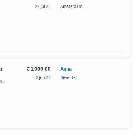
29 jul 26
Amsterdam
.
 van
€ 1.000,00
Anna
t
2 jun 26
Deventer
ig
chine