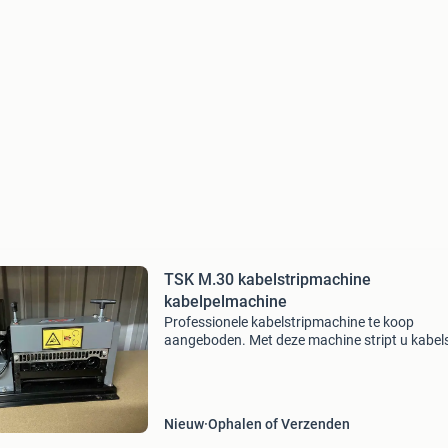
TSK M.30 kabelstripmachine
kabelpelmachine
Professionele kabelstripmachine te koop
aangeboden. Met deze machine stript u kabels
een hoog tempo. Beide assen zijn aangedreve
dus ook het snijwiel. Door de lage prijs die u bij
metaalhandel
Nieuw
Ophalen of Verzenden