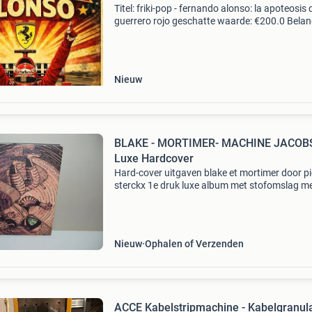
Titel: friki-pop - fernando alonso: la apoteosis 
guerrero rojo geschatte waarde: €200.0 Belang
winnende biedingen zijn exclusief 9%
koperbescherming + €3 kavel beschrijving limi
Nieuw
BLAKE - MORTIMER- MACHINE JACOBS
Luxe Hardcover
Hard-cover uitgaven blake et mortimer door pi
sterckx 1e druk luxe album met stofomslag m
foto&#39;s - voorwoord - notities - tekeningen,
Groot formaat album 180 bldz. De machine j
Nieuw
Ophalen of Verzenden
ACCE Kabelstripmachine - Kabelgranul