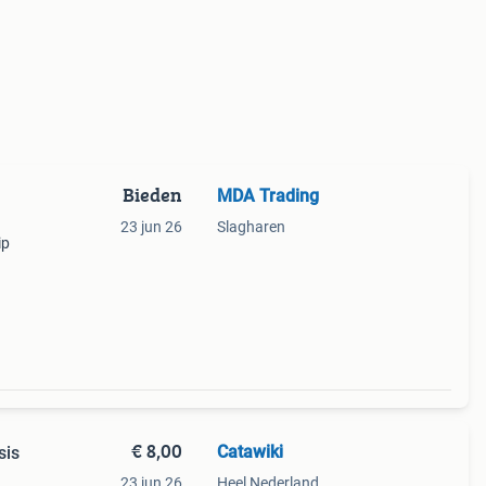
Bieden
MDA Trading
23 jun 26
Slagharen
ip
oper
€ 8,00
Catawiki
sis
23 jun 26
Heel Nederland