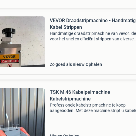
VEVOR Draadstripmachine - Handmatig
Kabel Strippen
Handmatige draadstripmachine van vevor, ide
voor het snel en efficiënt strippen van diverse
soorten kabels. Deze robuuste machine is per
voor recycling van koperdraad en is eenvoudig
bediene
Zo goed als nieuw
Ophalen
TSK M.46 Kabelpelmachine
Kabelstripmachine
Professionele kabelstripmachine te koop
aangeboden. Met deze machine stript u kabels
een hoog tempo. Alle 4 de assen zijn aangedre
dus ook de 2 snijwielen. Snijd de kabel aan 2 
open. Doo