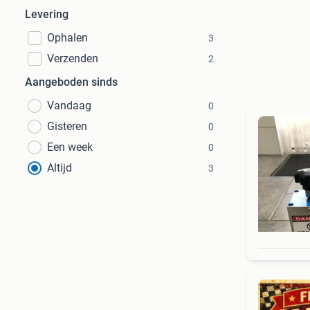
Levering
Ophalen
3
Verzenden
2
Aangeboden sinds
Vandaag
0
Gisteren
0
Een week
0
Altijd
3