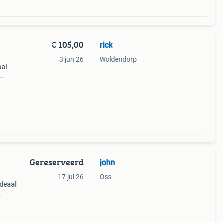
€ 105,00
rick
3 jun 26
Woldendorp
aal
 maar
Gereserveerd
john
17 jul 26
Oss
ideaal
buust
oor