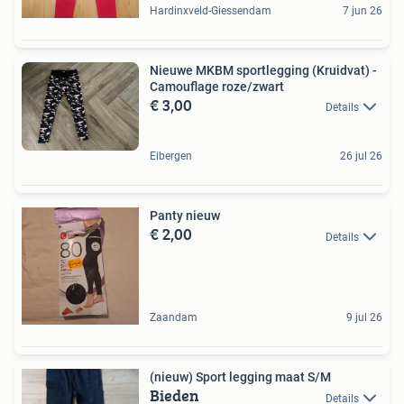
Hardinxveld-Giessendam
7 jun 26
Nieuwe MKBM sportlegging (Kruidvat) -
Camouflage roze/zwart
€ 3,00
Details
Eibergen
26 jul 26
Panty nieuw
€ 2,00
Details
Zaandam
9 jul 26
(nieuw) Sport legging maat S/M
Bieden
Details