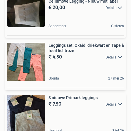
Cellumove Legging - Nieuw met label
€ 20,00
Details
Sappemeer
Gisteren
Leggings set: Okaidi driekwart en Tape à
l'oeil lichtroze
€ 4,50
Details
Gouda
27 mei 26
3 nieuwe Primark leggings
€ 7,50
Details
Lieshout
3 jul 26