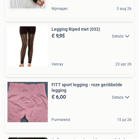
Nijmegen
3 aug 26
Legging Riped met (032)
€ 9,95
Details
Venray
23 apr 26
FITT sport legging - roze geribbelde
legging
€ 6,00
Details
Purmerend
15 jul 26