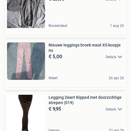
Roosendaal
1 aug 26
Nieuwe leggings broek maat XS koopje
nu
€ 5,00
Details
Weert
26 apr 26
Legging Zwart Ripped met doorzichtige
strepen (019)
€ 9,95
Details
Venray
22 apr 26