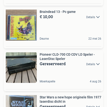
Braindead 13 - Pc game
€ 10,00
Details
Deurne
22 mei 26
Pioneer CLD-700 CD CDV LD Speler -
LaserDisc Speler
Gereserveerd
Details
Moerkapelle
4 aug 26
Star Wars a new hope originele film 1977
laserdisc dicht in
Gereserveerd
Details