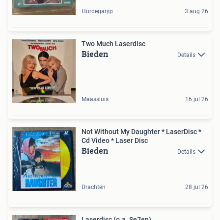
Hurdegaryp
3 aug 26
Two Much Laserdisc
Bieden
Details
Maassluis
16 jul 26
Not Without My Daughter * LaserDisc *
Cd Video * Laser Disc
Bieden
Details
Drachten
28 jul 26
Laserdisc (o.a. Se7en)