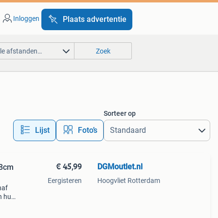
Inloggen
Plaats advertentie
lle afstanden…
Zoek
Sorteer op
Lijst
Foto’s
€ 45,99
DGMoutlet.nl
28cm
Eergisteren
Hoogvliet Rotterdam
naf
n huis