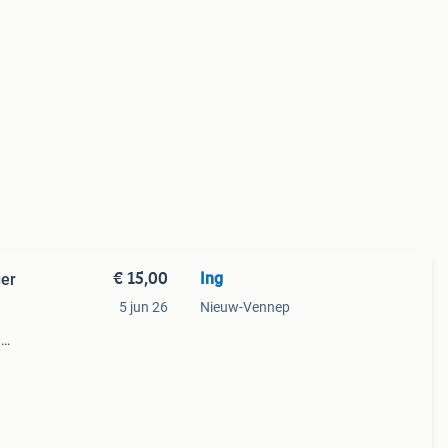
€ 15,00
Ing
ger
5 jun 26
Nieuw-Vennep
n