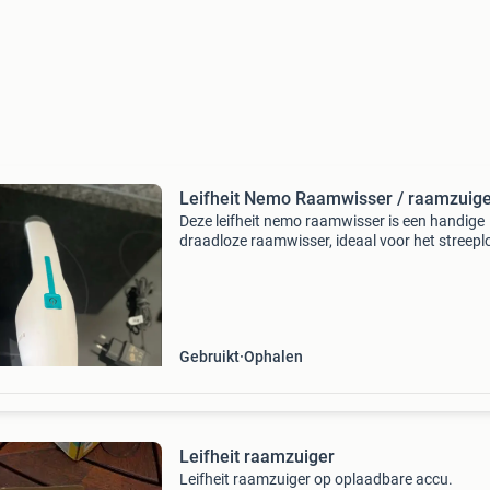
Leifheit Nemo Raamwisser / raamzuig
Deze leifheit nemo raamwisser is een handige
draadloze raamwisser, ideaal voor het streepl
schoonmaken van ramen, spiegels, tegels en
douchecabines. De nemo is lichtgewicht en
ergonomisch ontworpen
Gebruikt
Ophalen
Leifheit raamzuiger
Leifheit raamzuiger op oplaadbare accu.