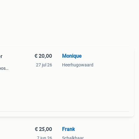
€ 20,00
Monique
er
27 jul 26
Heerhugowaard
oos
€ 25,00
Frank
7 jun 26
Schalkhaar