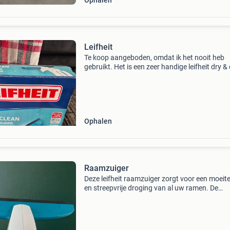
Ophalen
Leifheit
Te koop aangeboden, omdat ik het nooit heb
gebruikt. Het is een zeer handige leifheit dry &
elektrische raamzuiger. Ideaal voor het snel,
streeploos en druppelvrij schoonmaken van r
spi
Ophalen
Raamzuiger
Deze leifheit raamzuiger zorgt voor een moeit
en streepvrije droging van al uw ramen. De
elektrische zuigfunctie verwijdert water en vuil
effectief, waardoor u snel en efficiënt kunt we
Idea