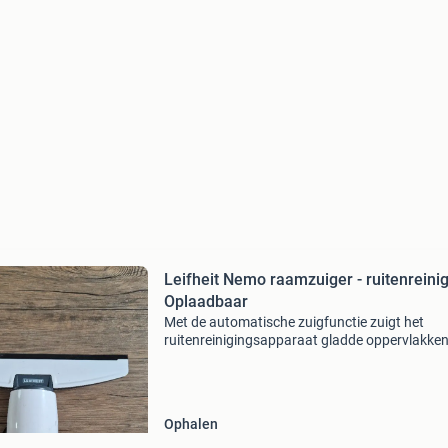
Leifheit Nemo raamzuiger - ruitenreini
Oplaadbaar
Met de automatische zuigfunctie zuigt het
ruitenreinigingsapparaat gladde oppervlakke
supersnel stralend schoon – zonder strepen,
zonder gedruppel. De smalle vorm werkt heel
prettig en gemakkelijk. H
Ophalen