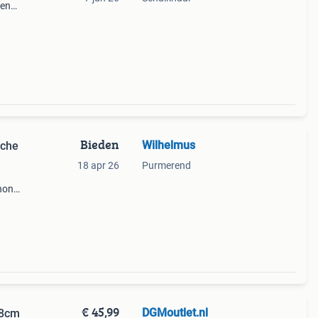
ken
igt
Bieden
Wilhelmus
sche
18 apr 26
Purmerend
chone
an
€ 45,99
DGMoutlet.nl
28cm