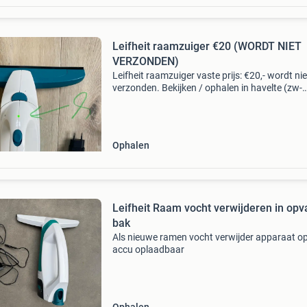
Leifheit raamzuiger €20 (WORDT NIET
VERZONDEN)
Leifheit raamzuiger vaste prijs: €20,- wordt nie
verzonden. Bekijken / ophalen in havelte (zw-
drenthe). De leifheit raamzuiger dry & clean zo
voor glasheldere ramen zonder strepen en zo
Ophalen
Leifheit Raam vocht verwijderen in op
bak
Als nieuwe ramen vocht verwijder apparaat o
accu oplaadbaar