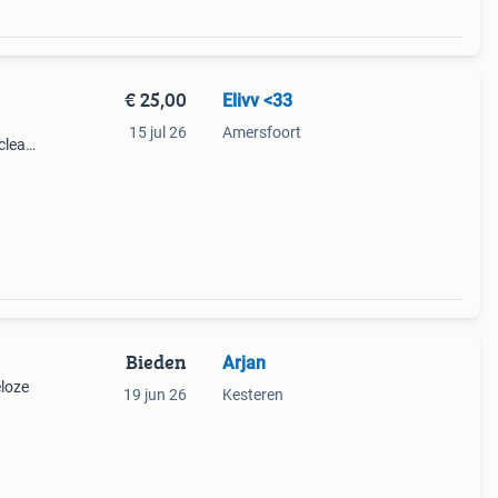
€ 25,00
Elivv <33
15 jul 26
Amersfoort
 clean
amen,
Bieden
Arjan
eloze
19 jun 26
Kesteren
rken.