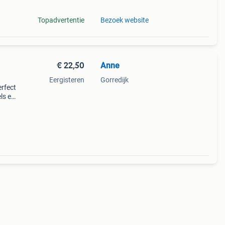
Topadvertentie
Bezoek website
€ 22,50
Anne
Eergisteren
Gorredijk
erfect
ls en
le