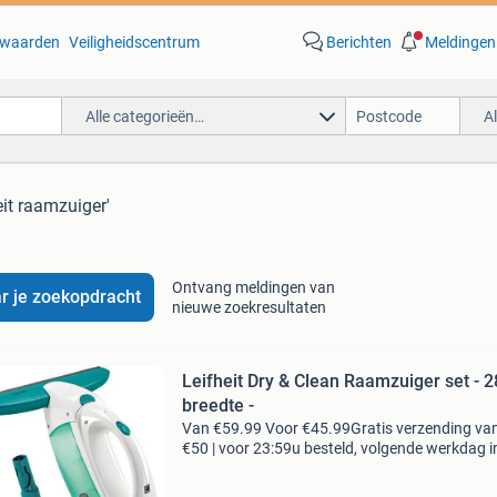
waarden
Veiligheidscentrum
Berichten
Meldingen
Alle categorieën…
A
eit raamzuiger'
Ontvang meldingen van
r je zoekopdracht
nieuwe zoekresultaten
Leifheit Dry & Clean Raamzuiger set - 
breedte -
Van €59.99 Voor €45.99Gratis verzending va
€50 | voor 23:59u besteld, volgende werkdag i
de leifheit raamzuiger dry & clean met steel en
inwasser helpt je bij het schoonmak