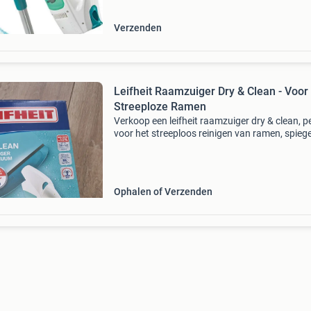
Verzenden
Leifheit Raamzuiger Dry & Clean - Voor
Streeploze Ramen
Verkoop een leifheit raamzuiger dry & clean, p
voor het streeploos reinigen van ramen, spiege
tegels. Deze handige raamwisser zuigt het vui
water op, waardoor er geen druppels of stre
Ophalen of Verzenden