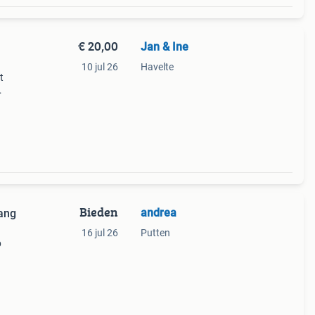
€ 20,00
Jan & Ine
10 jul 26
Havelte
t
rgt
nd
Bieden
andrea
vang
16 jul 26
Putten
p