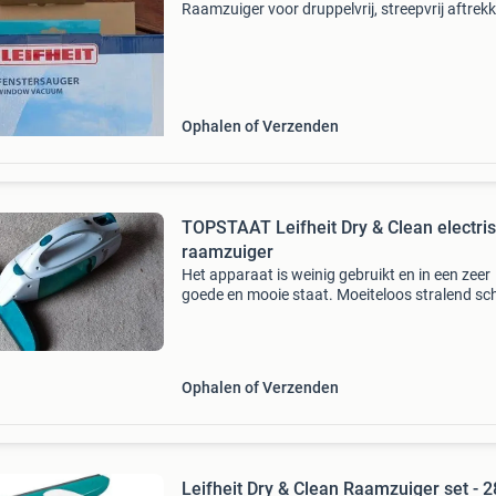
Raamzuiger voor druppelvrij, streepvrij aftrek
van ramen en schuine dakramen of serres. Zu
wiswater na het poetsen van het raam
betrouwbaar van de ruit. O
Ophalen of Verzenden
TOPSTAAT Leifheit Dry & Clean electri
raamzuiger
Het apparaat is weinig gebruikt en in een zeer
goede en mooie staat. Moeiteloos stralend s
ramen, zonder strepen en zonder knoeiboel v
naar beneden druppelend vies water. Leifheit
raamzuiger dr
Ophalen of Verzenden
Leifheit Dry & Clean Raamzuiger set - 