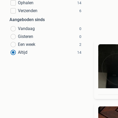
Ophalen
14
Verzenden
6
Aangeboden sinds
Vandaag
0
Gisteren
0
Een week
2
Altijd
14