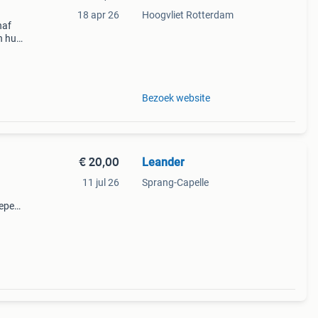
18 apr 26
Hoogvliet Rotterdam
naf
n huis
Bezoek website
€ 20,00
Leander
11 jul 26
Sprang-Capelle
repen
lend
ng