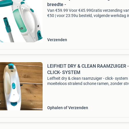
breedte -
Van €59.99 Voor €45.99Gratis verzending va
€50 | voor 23:59u besteld, volgende werkdag i
de leifheit raamzuiger dry & clean met steel en
inwasser helpt je bij het schoonmak
Verzenden
LEIFHEIT DRY & CLEAN RAAMZUIGER -
CLICK- SYSTEM
Leifheit dry & clean raamzuiger - click- system
moeiteloos stralend schone ramen, zonder st
en zonder knoeiboel van naar beneden druppe
vies water. Lang inzetbaar zonder onderbreki
dank
Ophalen of Verzenden