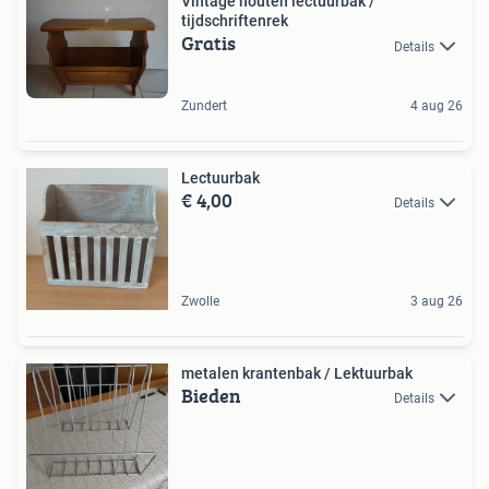
Vintage houten lectuurbak /
tijdschriftenrek
Gratis
Details
Zundert
4 aug 26
Lectuurbak
€ 4,00
Details
Zwolle
3 aug 26
metalen krantenbak / Lektuurbak
Bieden
Details