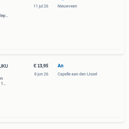
11 jul 26
Nieuwveen
lepel
e
d
€ 13,95
An
LUKU
8 jun 26
Capelle aan den IJssel
on
 1
ijs €