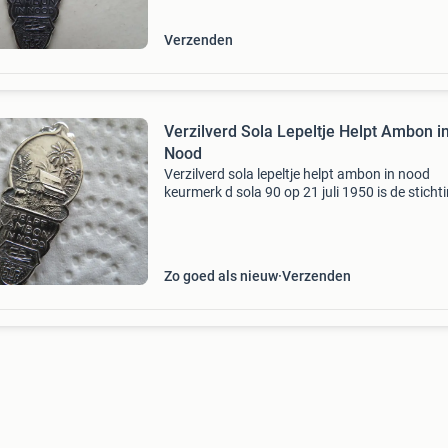
betaalverzoeken en kopers
Verzenden
Verzilverd Sola Lepeltje Helpt Ambon i
Nood
Verzilverd sola lepeltje helpt ambon in nood
keurmerk d sola 90 op 21 juli 1950 is de sticht
helpt ambon in nood" in het leven geroepen. H
doel is hulp verlenen aan de noord- en zuid-m
Zo goed als nieuw
Verzenden