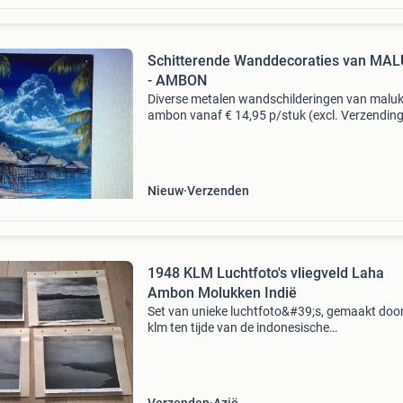
Schitterende Wanddecoraties van MA
- AMBON
Diverse metalen wandschilderingen van maluk
ambon vanaf € 14,95 p/stuk (excl. Verzending
afmeting: 30cm * 20cm model 1 maluku
(foto&#39;s 1 t/m 3) model 2 ambon (foto&#3
t/m 8) m
Nieuw
Verzenden
1948 KLM Luchtfoto's vliegveld Laha
Ambon Molukken Indië
Set van unieke luchtfoto&#39;s, gemaakt doo
klm ten tijde van de indonesische
onafhankelijkheidsoorlog (1945–1949). 4 Gro
foto&#39;s van ieder 18 x 24 cm; 1 foto los, 3
bovenzijde ge