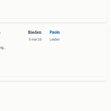
Bieden
Paolo
n
9 mei 26
Leiden
ing
et
olukke