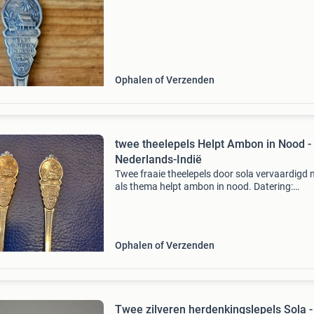
Ophalen of Verzenden
twee theelepels Helpt Ambon in Nood -
Nederlands-Indië
Twee fraaie theelepels door sola vervaardigd 
als thema helpt ambon in nood. Datering:
omstreeks eind jaren 1940. Gebruikte staat m
netjes.
Ophalen of Verzenden
Twee zilveren herdenkingslepels Sola -