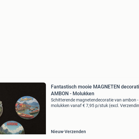
Fantastisch mooie MAGNETEN decorat
AMBON - Molukken
Schitterende magnetendecoratie van ambon -
molukken vanaf € 7,95 p/stuk (excl. Verzendi
model 1: ambon 2 (foto 2) model 2: ambon 3 (
3) model 3: ambon 4 (foto 4) nieuw en op voo
verze
Nieuw
Verzenden