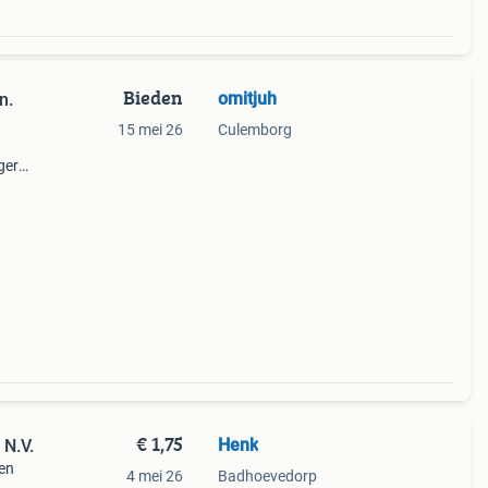
Bieden
omitjuh
n.
15 mei 26
Culemborg
ger
door
 te
€ 1,75
Henk
 N.V.
ven
4 mei 26
Badhoevedorp