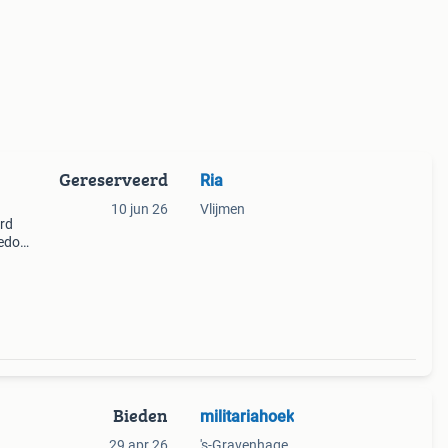
Gereserveerd
Ria
10 jun 26
Vlijmen
erd
eedom
ide
Bieden
militariahoek
29 apr 26
's-Gravenhage