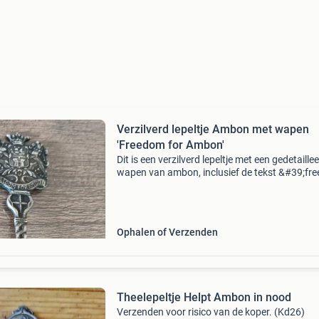
Verzilverd lepeltje Ambon met wapen
'Freedom for Ambon'
Dit is een verzilverd lepeltje met een gedetaille
wapen van ambon, inclusief de tekst &#39;fr
for ambon&#39;. Het lepeltje heeft een gedraa
steel en is een mooi verzamelobject of aa
Ophalen of Verzenden
Theelepeltje Helpt Ambon in nood
Verzenden voor risico van de koper. (Kd26)