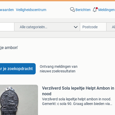
waarden
Veiligheidscentrum
Berichten
Meldingen
Alle categorieën…
A
ltje ambon'
Ontvang meldingen van
r je zoekopdracht
nieuwe zoekresultaten
Verzilverd Sola lepeltje Helpt Ambon in
nood
Verzilverd sola lepeltje helpt ambon in nood.
Gemerkt: c sola 90. Graag alleen bieden via
marktplaats. Op vragen wat ik er minimaal voo
hebben wordt niet gereageerd. Van