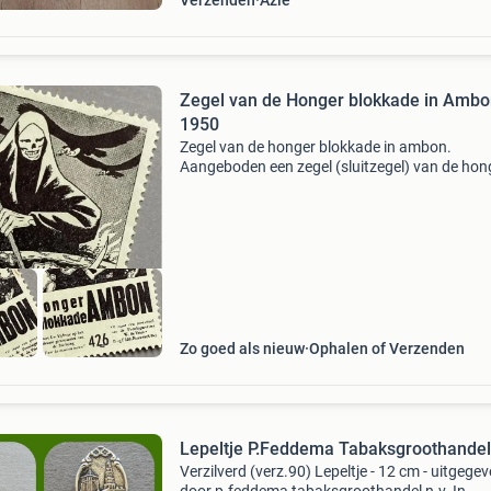
Verzenden
Azië
Zegel van de Honger blokkade in Ambo
1950
Zegel van de honger blokkade in ambon.
Aangeboden een zegel (sluitzegel) van de hon
blokkade in ambon. Deze zegel is uitgegeven 
de stichting “door de eeuwen trouw’ om geld in
zamelen voor d
Zo goed als nieuw
Ophalen of Verzenden
Lepeltje P.Feddema Tabaksgroothandel
Verzilverd (verz.90) Lepeltje - 12 cm - uitgege