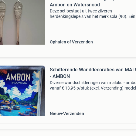
Ambon en Watersnood
Deze set bestaat uit twee zilveren
herdenkingslepels van het merk sola (90). Eén 
herdenkt de watersnoodramp van 1953 met d
tekst "hulp aan getroffen gebieden watersnoo
1953". De ande
Ophalen of Verzenden
Schitterende Wanddecoraties van MA
- AMBON
Diverse wandschilderingen van maluku - amb
vanaf € 13,95 p/stuk (excl. Verzending) model
ambon (foto&#39;s 1 t/m 4; afm.: 30*40Cm; pr
15,95) model 2 teluk ambon (foto&#39;s
Nieuw
Verzenden