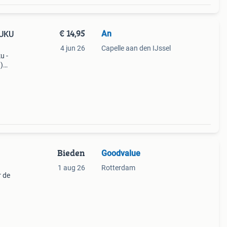
€ 14,95
An
LUKU
4 jun 26
Capelle aan den IJssel
u -
)
9;s 4
Bieden
Goodvalue
1 aug 26
Rotterdam
r de
te
 aan