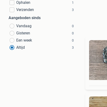
Ophalen
1
Verzenden
3
Aangeboden sinds
Vandaag
0
Gisteren
0
Een week
0
Altijd
3