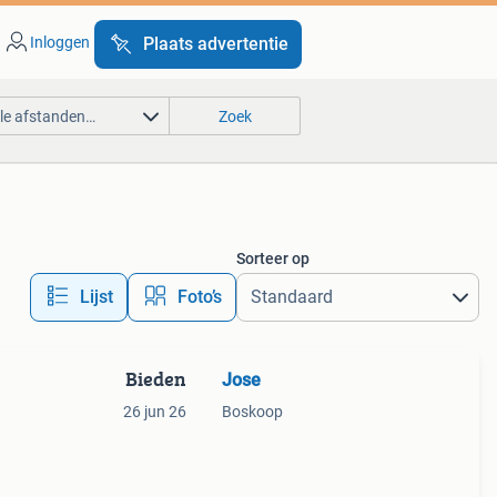
Inloggen
Plaats advertentie
lle afstanden…
Zoek
Sorteer op
Lijst
Foto’s
Bieden
Jose
26 jun 26
Boskoop
r wil