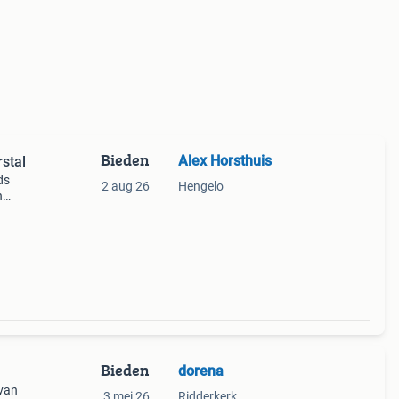
Bieden
Alex Horsthuis
rstal
ds
2 aug 26
Hengelo
n
nopen.
. O
Bieden
dorena
 van
3 mei 26
Ridderkerk