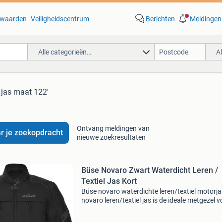
waarden
Veiligheidscentrum
Berichten
Meldingen
Alle categorieën…
A
n jas maat 122'
Ontvang meldingen van
r je zoekopdracht
nieuwe zoekresultaten
Büse Novaro Zwart Waterdicht Leren /
Textiel Jas Kort
Büse novaro waterdichte leren/textiel motorja
novaro leren/textiel jas is de ideale metgezel v
veeleisende motorrijders. Met het uitneembar
humax® klimaatmembraan biedt hij bescher