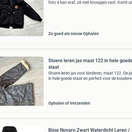
foto 4 kan eraf, zit met knoopjes vast. Komt ui
rookvrij huis.
Zo goed als nieuw
Ophalen
Stoere leren jas maat 122 in hele goed
staat
Stoere leren jas voor kinderen, maat 122. De ja
in hele goede staat en perfect voor de koudere
dagen. De jas is van het merk frendz en heeft 
warme voering van 70% acryl en 30% polyester
l
Ophalen of Verzenden
Büse Novaro Zwart Waterdicht Leren /