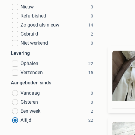
Nieuw
3
Refurbished
0
Zo goed als nieuw
14
Gebruikt
2
Niet werkend
0
Levering
Ophalen
22
Verzenden
15
Aangeboden sinds
Vandaag
0
Gisteren
0
Een week
2
Altijd
22