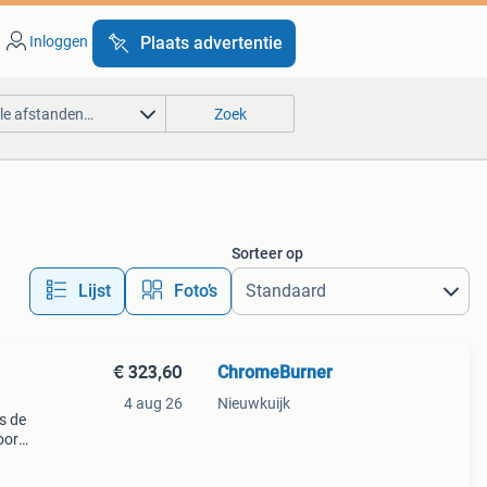
Inloggen
Plaats advertentie
lle afstanden…
Zoek
Sorteer op
Lijst
Foto’s
€ 323,60
ChromeBurner
4 aug 26
Nieuwkuijk
s de
oor
e
ming