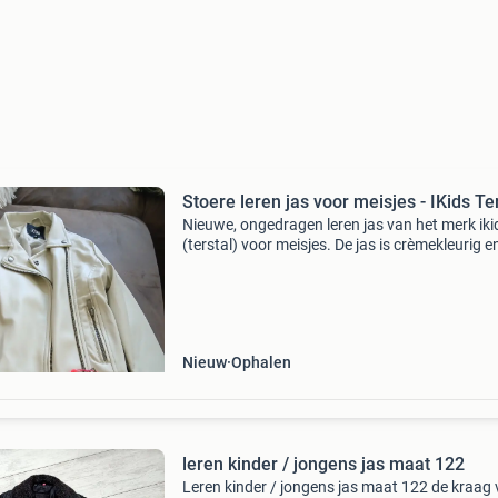
Stoere leren jas voor meisjes - IKids Te
Nieuwe, ongedragen leren jas van het merk iki
(terstal) voor meisjes. De jas is crèmekleurig e
heeft een stoere bikerstijl met ritsen en drukk
Maat 122/128. Perfect voor de lente en herfst
Nieuw
Ophalen
leren kinder / jongens jas maat 122
Leren kinder / jongens jas maat 122 de kraag