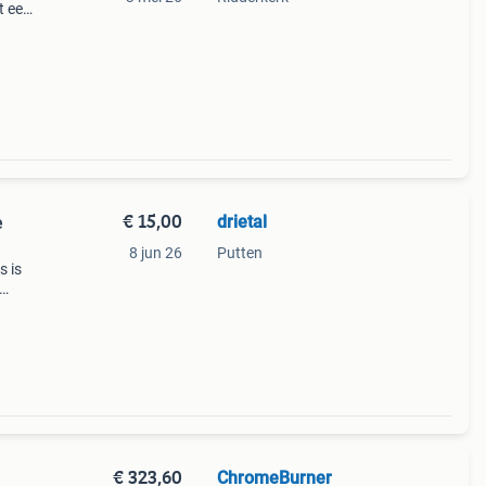
t een
€ 15,00
drietal
e
8 jun 26
Putten
s is
een
. Het
€ 323,60
ChromeBurner