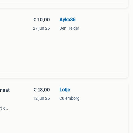
€ 10,00
Ayka86
27 jun 26
Den Helder
€ 18,00
Lotje
 maat
12 jun 26
Culemborg
r) en
or de