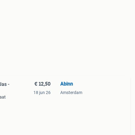
€ 12,50
Abinn
Jas -
18 jun 26
Amsterdam
maat