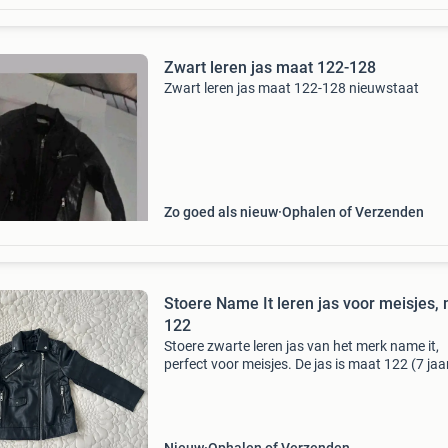
Zwart leren jas maat 122-128
Zwart leren jas maat 122-128 nieuwstaat
Zo goed als nieuw
Ophalen of Verzenden
Stoere Name It leren jas voor meisjes,
122
Stoere zwarte leren jas van het merk name it,
perfect voor meisjes. De jas is maat 122 (7 jaa
verkeert in zo goed als nieuwe staat. Ideaal vo
lente en herfst, geeft elke outfit een coole tou