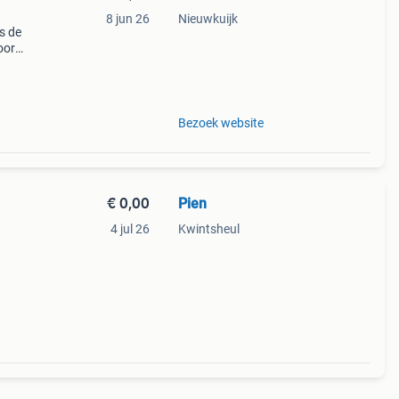
8 jun 26
Nieuwkuijk
s de
oor
e
ming
Bezoek website
€ 0,00
Pien
4 jul 26
Kwintsheul