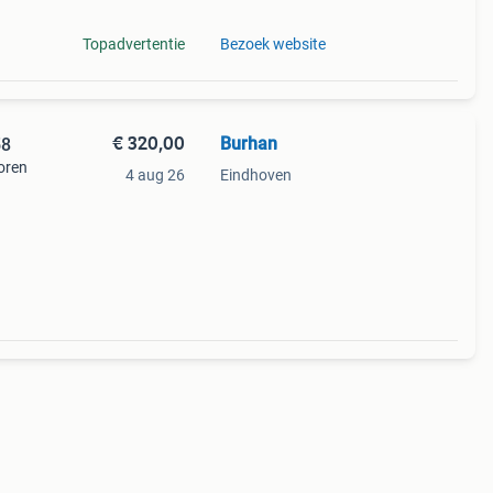
Topadvertentie
Bezoek website
€ 320,00
Burhan
58
oren
4 aug 26
Eindhoven