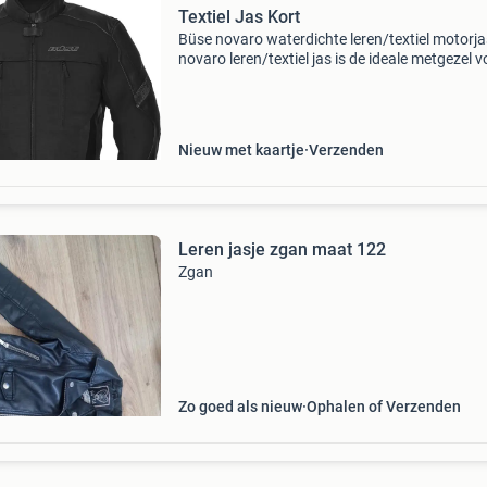
Textiel Jas Kort
Büse novaro waterdichte leren/textiel motorja
novaro leren/textiel jas is de ideale metgezel v
veeleisende motorrijders. Met het uitneembar
humax® klimaatmembraan biedt hij bescher
tegen w
Nieuw met kaartje
Verzenden
Leren jasje zgan maat 122
Zgan
Zo goed als nieuw
Ophalen of Verzenden