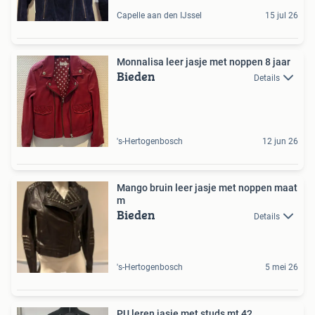
Capelle aan den IJssel
15 jul 26
Monnalisa leer jasje met noppen 8 jaar
Bieden
Details
's-Hertogenbosch
12 jun 26
Mango bruin leer jasje met noppen maat
m
Bieden
Details
's-Hertogenbosch
5 mei 26
PU leren jasje met studs mt 42