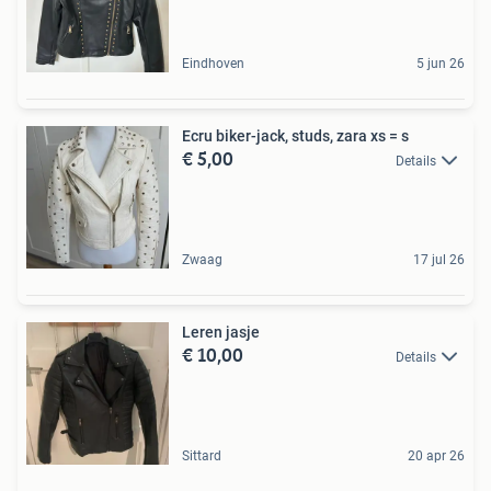
Eindhoven
5 jun 26
Ecru biker-jack, studs, zara xs = s
€ 5,00
Details
Zwaag
17 jul 26
Leren jasje
€ 10,00
Details
Sittard
20 apr 26