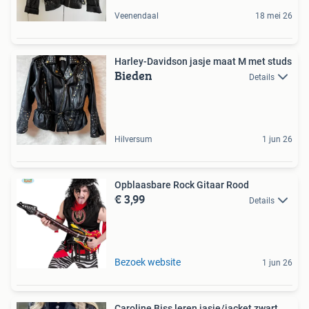
Veenendaal
18 mei 26
Harley-Davidson jasje maat M met studs
Bieden
Details
Hilversum
1 jun 26
Opblaasbare Rock Gitaar Rood
€ 3,99
Details
Bezoek website
1 jun 26
Caroline Biss leren jasje/jacket zwart