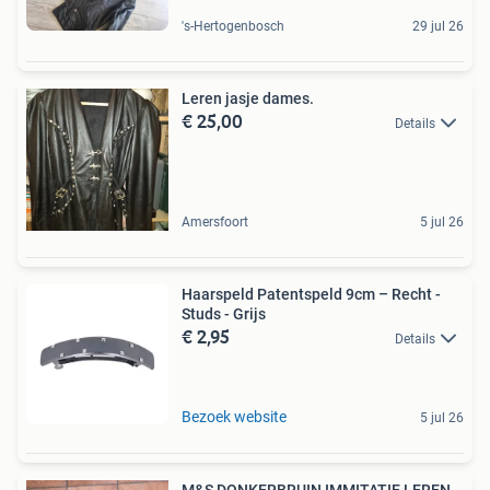
's-Hertogenbosch
29 jul 26
Leren jasje dames.
€ 25,00
Details
Amersfoort
5 jul 26
Haarspeld Patentspeld 9cm – Recht -
Studs - Grijs
€ 2,95
Details
Bezoek website
5 jul 26
M&S DONKERBRUIN IMMITATIE LEREN