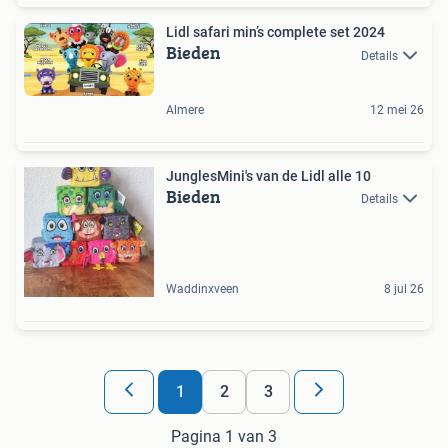
Lidl safari min’s complete set 2024
Bieden
Details
Almere
12 mei 26
JunglesMini's van de Lidl alle 10
Bieden
Details
Waddinxveen
8 jul 26
1
2
3
Pagina 1 van 3