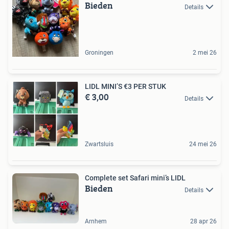
Bieden
Details
Groningen
2 mei 26
LIDL MINI’S €3 PER STUK
€ 3,00
Details
Zwartsluis
24 mei 26
Complete set Safari mini’s LIDL
Bieden
Details
Arnhem
28 apr 26