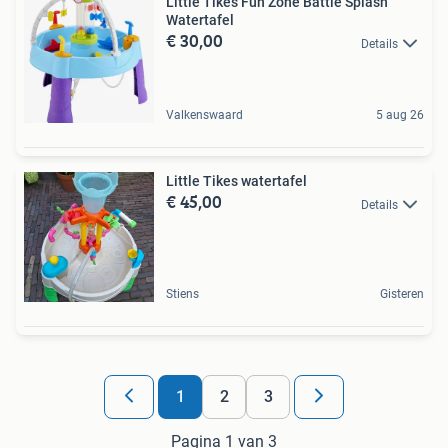
Little Tikes Fun Zone Battle Splash
Watertafel
€ 30,00
Details
Valkenswaard
5 aug 26
Little Tikes watertafel
€ 45,00
Details
Stiens
Gisteren
1
2
3
Pagina 1 van 3