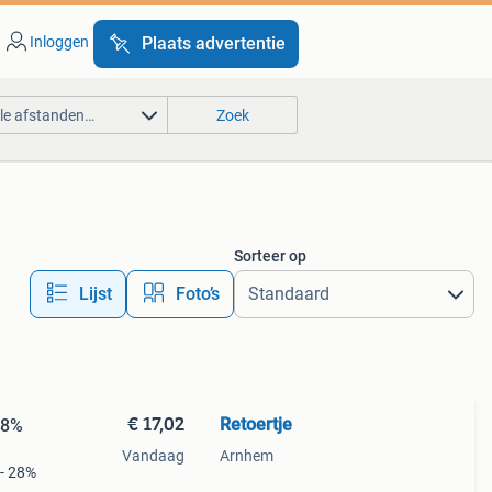
Inloggen
Plaats advertentie
lle afstanden…
Zoek
Sorteer op
Lijst
Foto’s
€ 17,02
Retoertje
28%
Vandaag
Arnhem
- 28%