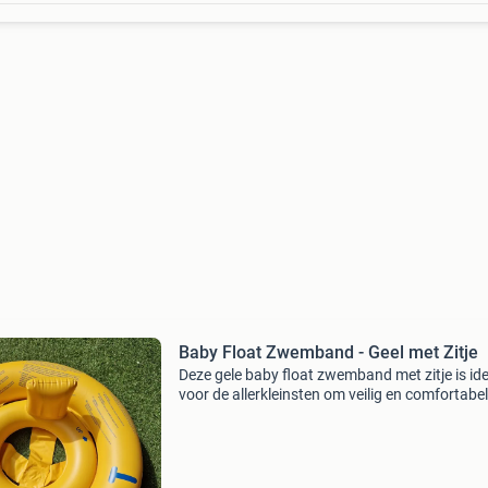
Baby Float Zwemband - Geel met Zitje
Deze gele baby float zwemband met zitje is id
voor de allerkleinsten om veilig en comfortabel
wennen aan water. De zwemband is in goede 
en klaar voor veel zwemplezier. Perfect voor in