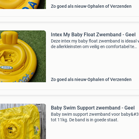
Zo goed als nieuw
Ophalen of Verzenden
Intex My Baby Float Zwemband - Geel
Deze intex my baby float zwemband is ideaal 
de allerkleinsten om veilig en comfortabel te
wennen aan water. De gele zwemband is voor
van een zitje en een rugleuning, wat extra
ondersteuning e
Zo goed als nieuw
Ophalen of Verzenden
Baby Swim Support zwemband - Geel
Baby swim support zwemband voor baby&#3
tot 11kg. De band is in goede staat.