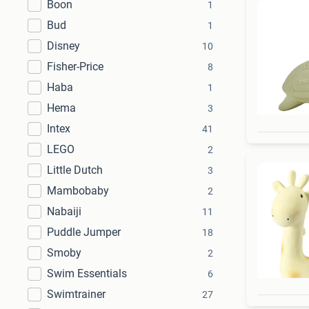
Boon
1
Bud
1
Disney
10
Fisher-Price
8
Haba
1
Hema
3
Intex
41
LEGO
2
Little Dutch
3
Mambobaby
2
Nabaiji
11
Puddle Jumper
18
Smoby
2
Swim Essentials
6
Swimtrainer
27