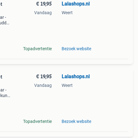
€ 19,95
Lalashops.nl
t
Vandaag
Weert
ar -
buddy
aar,
Topadvertentie
Bezoek website
€ 19,95
Lalashops.nl
t
Vandaag
Weert
ar -
i kun
n
Topadvertentie
Bezoek website