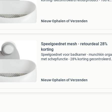
korting! Gecontroleerd retourproduct - 100%
functioneel. Deze badopberger schept in een
beweging al het speelgoed uit bad. Sneldroge
mesh materiaal vo
Nieuw
Ophalen of Verzenden
Speelgoednet mesh - retourdeal 28%
korting
Speelgoednet voor badkamer - munchkin orga
met schepfunctie - 28% korting gecontroleerd
retourproduct - 100% functioneel. Dit handige
speelgoednet met schepfunctie ruimt
badspeelgoed in een hando
Nieuw
Ophalen of Verzenden