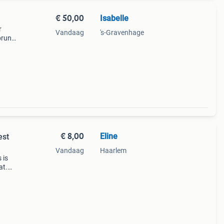
€ 50,00
Isabelle
r
Vandaag
's-Gravenhage
 bruna
en
we v
€ 8,00
Eline
est
Vandaag
Haarlem
 is
at.