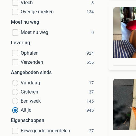
Vtech
3
Overige merken
134
Moet nu weg
Moet nu weg
0
Levering
Ophalen
924
Verzenden
656
Aangeboden sinds
Vandaag
17
Gisteren
37
Een week
145
Altijd
945
Eigenschappen
Bewegende onderdelen
27