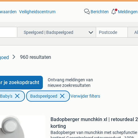
waarden
Veiligheidscentrum
Berichten
Meldingen
Speelgoed | Badspeelgoed
A
960 resultaten
goed
Ontvang meldingen van
r je zoekopdracht
nieuwe zoekresultaten
 Baby's
Badspeelgoed
Verwijder filters
Badopberger munchkin xl | retourdeal 
korting
Badopberger van munchkin met schepfunctie 