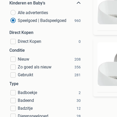
Kinderen en Baby's
Alle advertenties
Speelgoed | Badspeelgoed
960
Direct Kopen
Direct Kopen
0
Conditie
Nieuw
208
Zo goed als nieuw
356
Gebruikt
281
Type
Badboekje
2
Badeend
30
Badzitje
12
Dierenspeelgoed
28