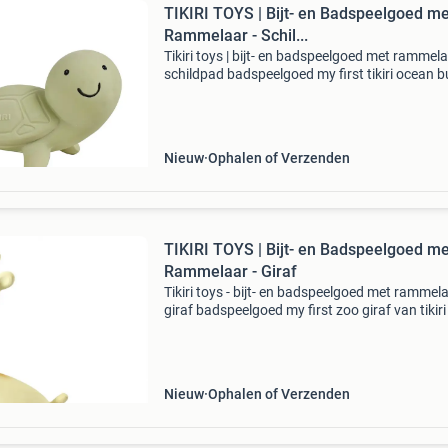
TIKIRI TOYS | Bijt- en Badspeelgoed me
Rammelaar - Schil...
Tikiri toys | bijt- en badspeelgoed met rammela
schildpad badspeelgoed my first tikiri ocean 
schildpad kun je voor meerdere doeleinden
gebruiken. Het is namelijk een bijtring, rammel
bad
Nieuw
Ophalen of Verzenden
TIKIRI TOYS | Bijt- en Badspeelgoed me
Rammelaar - Giraf
Tikiri toys - bijt- en badspeelgoed met rammela
giraf badspeelgoed my first zoo giraf van tikir
je voor meerdere doeleinden gebruiken. Het is
namelijk een bijtring, rammelaar, badspeeltje e
Nieuw
Ophalen of Verzenden