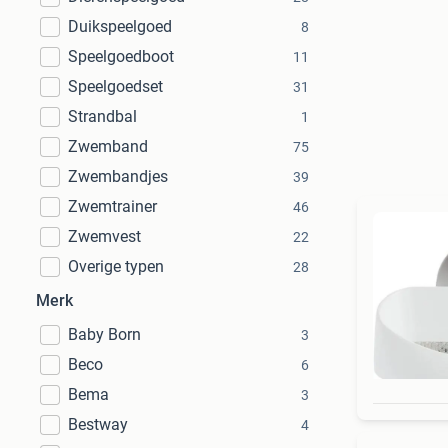
Duikspeelgoed
8
Speelgoedboot
11
Speelgoedset
31
Strandbal
1
Zwemband
75
Zwembandjes
39
Zwemtrainer
46
Zwemvest
22
Overige typen
28
Merk
Baby Born
3
Beco
6
Bema
3
Bestway
4