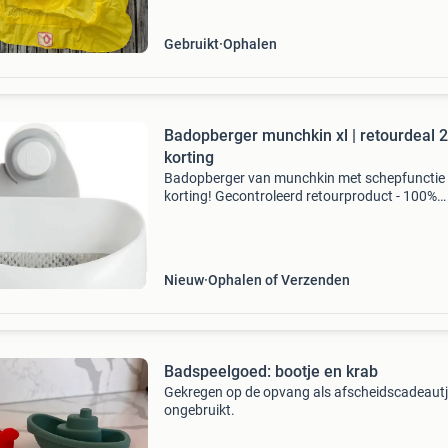
Gebruikt
Ophalen
Badopberger munchkin xl | retourdeal 
korting
Badopberger van munchkin met schepfunctie 
korting! Gecontroleerd retourproduct - 100%
functioneel. Deze badopberger schept in een
beweging al het speelgoed uit bad. Sneldroge
mesh materiaal vo
Nieuw
Ophalen of Verzenden
Badspeelgoed: bootje en krab
Gekregen op de opvang als afscheidscadeautje
ongebruikt.