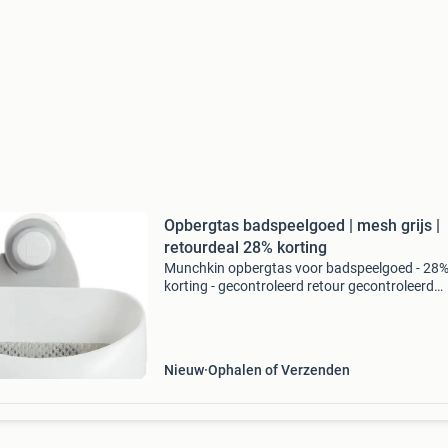
Opbergtas badspeelgoed | mesh grijs |
retourdeal 28% korting
Munchkin opbergtas voor badspeelgoed - 28
korting - gecontroleerd retour gecontroleerd
retourproduct - 100% functioneel. Efficiente
opbergtas met schepfunctie om speelgoed dir
uit bad te halen. Sn
Nieuw
Ophalen of Verzenden