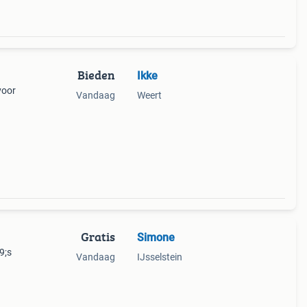
Bieden
Ikke
voor
Vandaag
Weert
zien
Gratis
Simone
9;s
Vandaag
IJsselstein