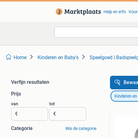
Help en info
Voor
Home
Kinderen en Baby's
Speelgoed | Badspeel
Verfijn resultaten
Bewaa
Prijs
Kinderen en
van
tot
€
€
Categorie
Wis de categorie