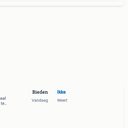
Bieden
Ikke
eaal
Vandaag
Weert
 te
staat
 het