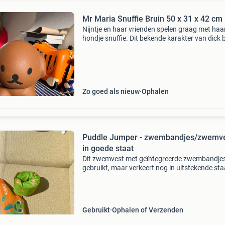
Mr Maria Snuffie Bruin 50 x 31 x 42 cm
Nijntje en haar vrienden spelen graag met haa
hondje snuffie. Dit bekende karakter van dick
is erg populair onder kids. Snuffie de hond is e
leuke accessoire in de kinderkamer of als trou
Zo goed als nieuw
Ophalen
Puddle Jumper - zwembandjes/zwemv
in goede staat
Dit zwemvest met geïntegreerde zwembandjes
gebruikt, maar verkeert nog in uitstekende sta
Ideaal voor jonge kinderen om veilig te leren
zwemmen of te spelen in het water. Het is een
comfortabel
Gebruikt
Ophalen of Verzenden