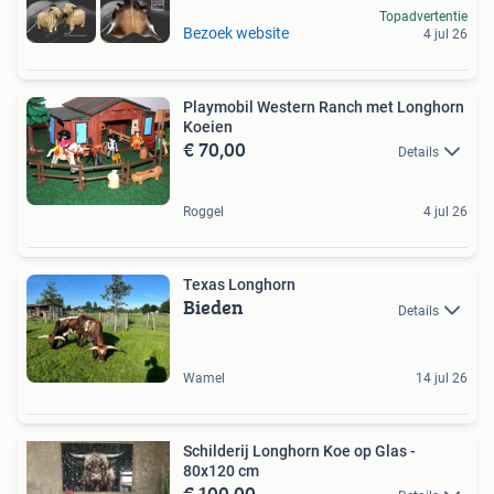
Topadvertentie
Bezoek website
4 jul 26
Playmobil Western Ranch met Longhorn
Koeien
€ 70,00
Details
Roggel
4 jul 26
Texas Longhorn
Bieden
Details
Wamel
14 jul 26
Schilderij Longhorn Koe op Glas -
80x120 cm
€ 100,00