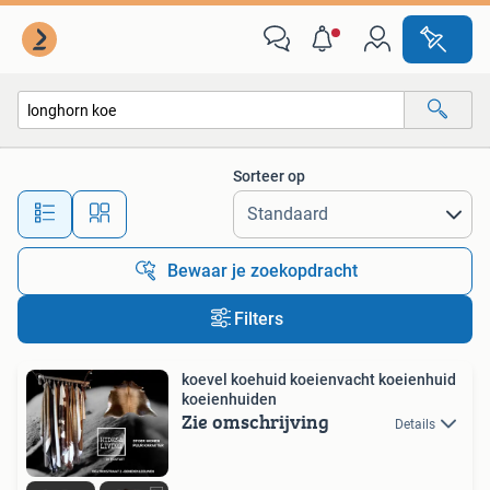
Alle categorieën…
Sorteer op
Alle afstanden…
Bewaar je zoekopdracht
Filters
koevel koehuid koeienvacht koeienhuid
koeienhuiden
Zie omschrijving
Details