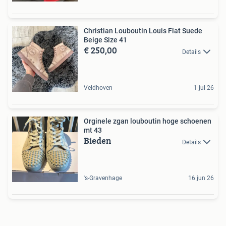
Christian Louboutin Louis Flat Suede
Beige Size 41
€ 250,00
Details
Veldhoven
1 jul 26
Orginele zgan louboutin hoge schoenen
mt 43
Bieden
Details
's-Gravenhage
16 jun 26