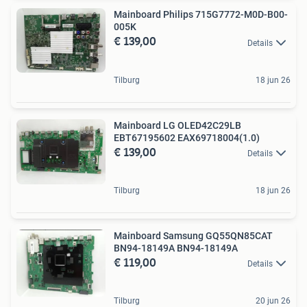
Mainboard Philips 715G7772-M0D-B00-
005K
€ 139,00
Details
Tilburg
18 jun 26
Mainboard LG OLED42C29LB
EBT67195602 EAX69718004(1.0)
€ 139,00
Details
Tilburg
18 jun 26
Mainboard Samsung GQ55QN85CAT
BN94-18149A BN94-18149A
€ 119,00
Details
Tilburg
20 jun 26