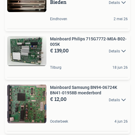
Bieden
Details
Eindhoven
2 mei 26
Mainboard Philips 715G7772-M0A-B02-
005K
€ 139,00
Details
Tilburg
18 jun 26
Mainboard Samsung BN94-06724K
BN41-01958B moederbord
€ 12,00
Details
Oosterbeek
4 jun 26