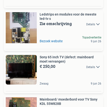
Ledstrips en modules voor de meeste
led-tv s
Zie omschrijving
Details
Topadvertentie
Bezoek website
9 jun 26
Sony 65 inch TV (defect: mainboard
moet vervangen)
€ 250,00
Details
Zwaag
9 jun 26
Mainboard/ moederbord voor TV Sony
KDL 55W828B