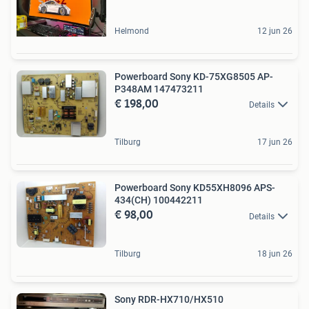
Helmond
12 jun 26
Powerboard Sony KD-75XG8505 AP-
P348AM 147473211
€ 198,00
Details
Tilburg
17 jun 26
Powerboard Sony KD55XH8096 APS-
434(CH) 100442211
€ 98,00
Details
Tilburg
18 jun 26
Sony RDR-HX710/HX510