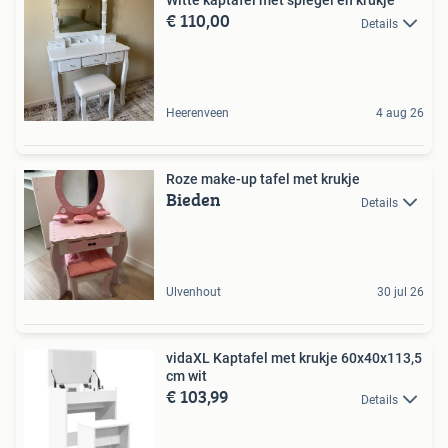
Witte kaptafel met spiegel en krukje
€ 110,00
Details
Heerenveen
4 aug 26
Roze make-up tafel met krukje
Bieden
Details
Ulvenhout
30 jul 26
vidaXL Kaptafel met krukje 60x40x113,5
cm wit
€ 103,99
Details