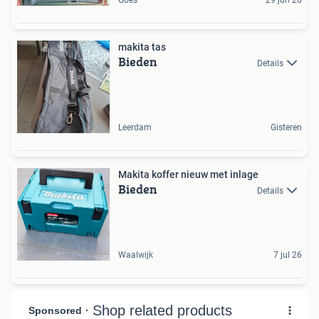
Goes
29 jun 26
makita tas
Bieden
Details
Leerdam
Gisteren
Makita koffer nieuw met inlage
Bieden
Details
Waalwijk
7 jul 26