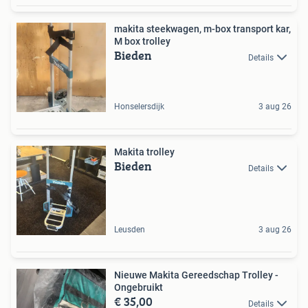
makita steekwagen, m-box transport kar,
M box trolley
Bieden
Details
Honselersdijk
3 aug 26
Makita trolley
Bieden
Details
Leusden
3 aug 26
Nieuwe Makita Gereedschap Trolley -
Ongebruikt
€ 35,00
Details