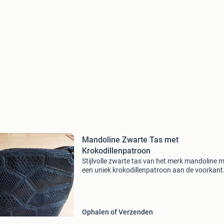
Mandoline Zwarte Tas met
Krokodillenpatroon
Stijlvolle zwarte tas van het merk mandoline 
een uniek krokodillenpatroon aan de voorkant
achterkant is glad en voorzien van een handig
ritsvak. De binnenzijde van de tas is zeer prak
ing
Ophalen of Verzenden