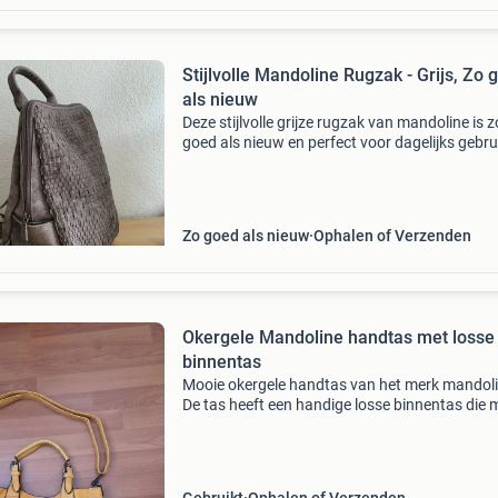
Stijlvolle Mandoline Rugzak - Grijs, Zo 
als nieuw
Deze stijlvolle grijze rugzak van mandoline is z
goed als nieuw en perfect voor dagelijks gebru
tas heeft een gevlochten patroon aan de voor
en meerdere ritsvakken, zowel aan de buitenk
Zo goed als nieuw
Ophalen of Verzenden
Okergele Mandoline handtas met losse
binnentas
Mooie okergele handtas van het merk mandoli
De tas heeft een handige losse binnentas die 
een drukker vastgezet kan worden. De riem is 
lengte verstelbaar, waardoor de tas zowel als
handtas al