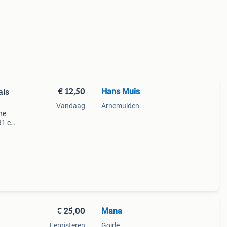
€ 12,50
Hans Muis
als
Vandaag
Arnemuiden
ne
 31 cm
is een
 de
€ 25,00
Mana
Eergisteren
Goirle