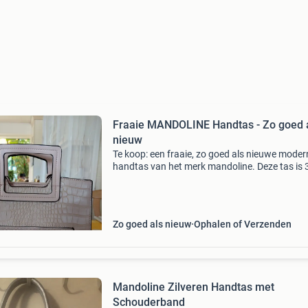
Fraaie MANDOLINE Handtas - Zo goed 
nieuw
Te koop: een fraaie, zo goed als nieuwe moder
handtas van het merk mandoline. Deze tas is
hoog (inclusief handvat) en 24 cm breed. Het 
bijzonder fraai en net tasje. De opbrengst van
Zo goed als nieuw
Ophalen of Verzenden
Mandoline Zilveren Handtas met
Schouderband