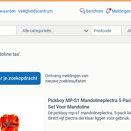
waarden
Veiligheidscentrum
Berichten
Meldingen
Alle categorieën…
A
oline tas'
Ontvang meldingen van
r je zoekopdracht
nieuwe zoekresultaten
Pickboy MP-S1 Mandolineplectra 5 Pac
Set Voor Mandoline
De pickboy mp-s1 mandolineplectra, 5-pack bi
direct vijf plectra die klaar liggen voor gebruik.
Speciaal ontworpen voor mandoline-spelers di
betrouwbare, consistente feel willen bij elke se