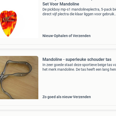
Set Voor Mandoline
De pickboy mp-s1 mandolineplectra, 5-pack bi
direct vijf plectra die klaar liggen voor gebruik.
Speciaal ontworpen voor mandoline-spelers di
betrouwbare, consistente feel willen bij elke se
Nieuw
Ophalen of Verzenden
Mandoline - superleuke schouder tas
In zeer goede staat deze sportieve beige tas v
het merk mandoline. De tas heeft een lang hen
en een fleurige binnenkant. Breedte: 22cm hoo
17cm ophalen icm contante betaling heeft de
voorkeu
Zo goed als nieuw
Verzenden