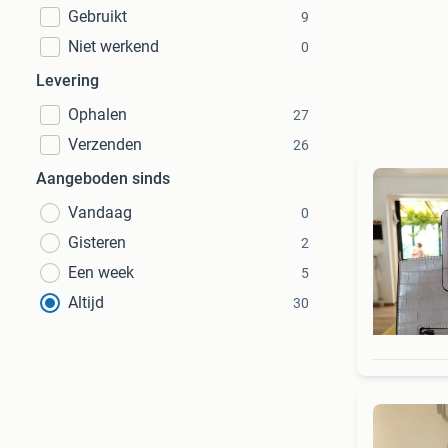
Gebruikt
9
Niet werkend
0
Levering
Ophalen
27
Verzenden
26
Aangeboden sinds
Vandaag
0
Gisteren
2
Een week
5
Altijd
30