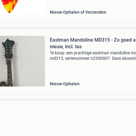
Nieuw
Ophalen of Verzenden
Eastman Mandoline MD315 - Zo goed a
nieuw, incl. tas
Te koop: een prachtige eastman mandoline m
md315, serienummer n2300907. Deze akoest
mandoline is in de zomer van 2025 aangescha
slechts
Nieuw
Ophalen