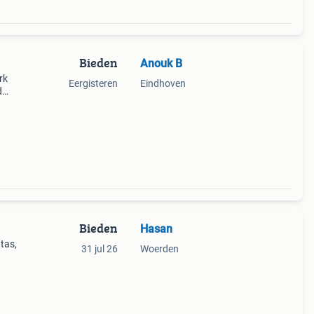
Bieden
Anouk B
rk
Eergisteren
Eindhoven
d
 de
rden.
Bieden
Hasan
 tas,
31 jul 26
Woerden