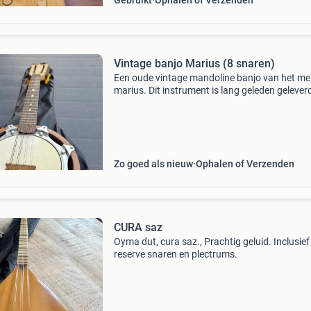
Gebruikt
Ophalen of Verzenden
Vintage banjo Marius (8 snaren)
Een oude vintage mandoline banjo van het me
marius. Dit instrument is lang geleden gelever
door van leest eindhoven, zoals je kunt zien op
foto’s. Het dient wel even goed gestemd te wo
De b
Zo goed als nieuw
Ophalen of Verzenden
CURA saz
Oyma dut, cura saz., Prachtig geluid. Inclusief
reserve snaren en plectrums.