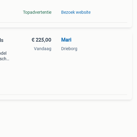
Topadvertentie
Bezoek website
€ 225,00
Mari
ls
Vandaag
Drieborg
odel
ische
ft en