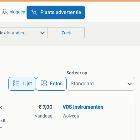
Inloggen
Plaats advertentie
lle afstanden…
Zoek
Sorteer op
Lijst
Foto’s
€ 7,00
VDS instrumenten
k
Vandaag
Wolvega
edt
e een
ssi