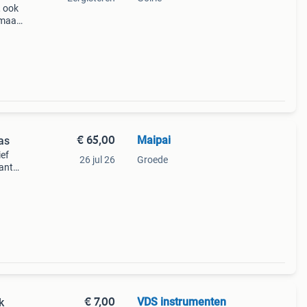
, ook
 maar
of
€ 65,00
Maipai
as
ef
26 jul 26
Groede
ant
ische
€ 7,00
VDS instrumenten
k