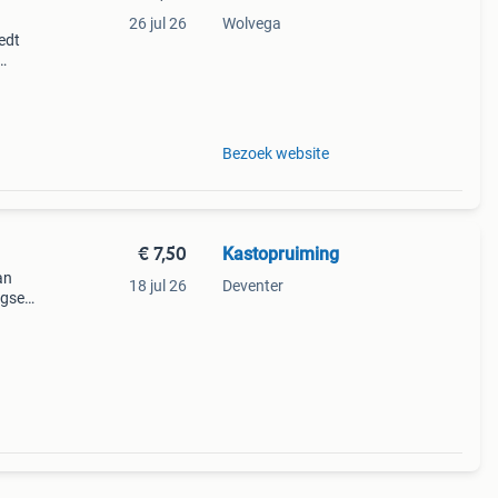
26 jul 26
Wolvega
edt
e een
ssi
Bezoek website
€ 7,50
Kastopruiming
an
18 jul 26
Deventer
gsel
gte: