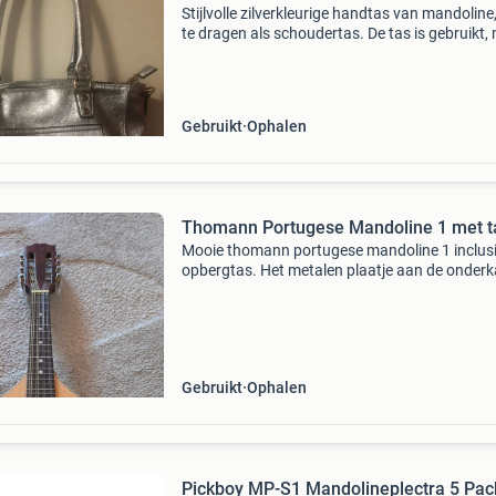
Stijlvolle zilverkleurige handtas van mandoline
te dragen als schoudertas. De tas is gebruikt,
in goede staat. Perfect voor dagelijks gebruik 
een avondje uit. Voorzien van een handig voor
Gebruikt
Ophalen
Thomann Portugese Mandoline 1 met t
Mooie thomann portugese mandoline 1 inclusi
opbergtas. Het metalen plaatje aan de onderk
van de mandoline mist, wat een kleine cosmet
imperfectie is maar de functionaliteit niet
beïnvloedt.
Gebruikt
Ophalen
Pickboy MP-S1 Mandolineplectra 5 Pac