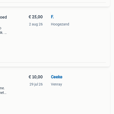
€ 25,00
F.
goed
2 aug 26
Hoogezand
o
ik. De
kant
ant
€ 10,00
Ceeke
29 jul 26
Venray
ne.
met
in