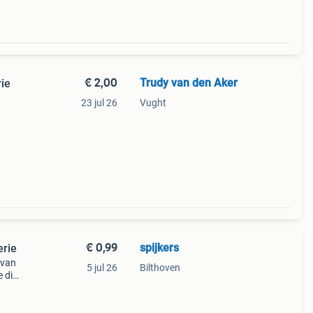
€ 2,00
Trudy van den Aker
rie
23 jul 26
Vught
€ 0,99
spijkers
erie
 van
5 jul 26
Bilthoven
e die
ven