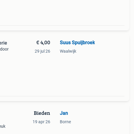
€ 4,00
Suus Spuijbroek
erie
 door
29 jul 26
Waalwijk
an
leven
Bieden
Jan
19 apr 26
Borne
euk