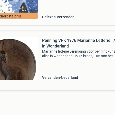
cherpste prijs
Gelezen
Verzenden
Penning VPK 1976 Marianne Letterie : 
in Wonderland
Marianne letterie vereniging voor penningkunst
alice in wonderland, 1976 brons, 105 mm het
onderwerp van letterie is het witte konijn met 
lange oren uit het verhaal van lewis caroll. Het
meisje a
Verzenden
Nederland