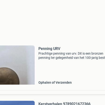
Penning URV
Prachtige penning van urv. Dit is een bronzen
penning ter gelegenheid van het 100-jarig bes
van de utrechtse rashonden vereniging, ontw
door marianne letterie in 1988. Het kunstwer
verv
Ophalen of Verzenden
Kerstverhalen 9789021672366