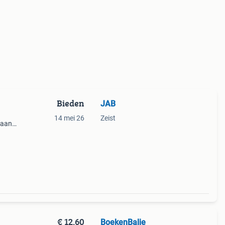
Bieden
JAB
14 mei 26
Zeist
taan
orpen
k werd
€ 12,60
BoekenBalie