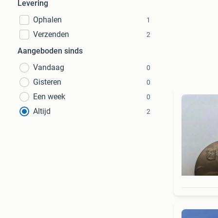
Levering
Ophalen
1
Verzenden
2
Aangeboden sinds
Vandaag
0
Gisteren
0
Een week
0
Altijd
2