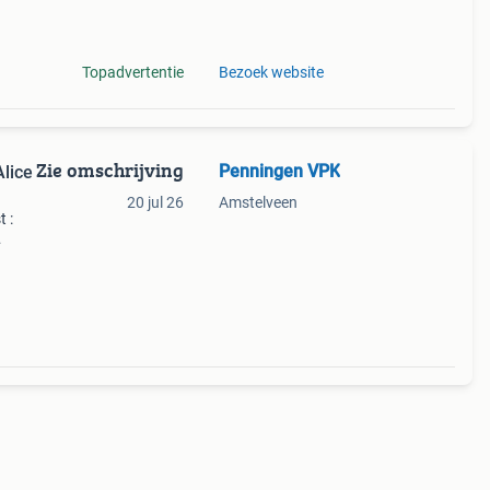
Topadvertentie
Bezoek website
Zie omschrijving
Penningen VPK
Alice
20 jul 26
Amstelveen
 :
de