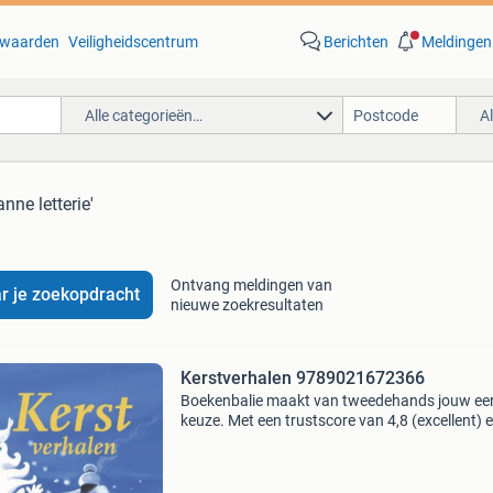
waarden
Veiligheidscentrum
Berichten
Meldingen
Alle categorieën…
A
nne letterie'
Ontvang meldingen van
r je zoekopdracht
nieuwe zoekresultaten
Kerstverhalen 9789021672366
Boekenbalie maakt van tweedehands jouw ee
keuze. Met een trustscore van 4,8 (excellent) 
dagen retour garantie maken we dat iedere d
waar. Bestel direct op onze website! Titel:
kerstverhale