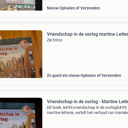
Nieuw
Ophalen of Verzenden
Vriendschap in de oorlog martine Lette
Zie fotos
Zo goed als nieuw
Ophalen of Verzenden
Vriendschap in de oorlog - Martine Lett
Dit boek, &#39;vriendschap in de oorlog&#39;
martine letterie, vertelt het verhaal van mariek
in rotterdam woont tijdens de oorlog. Haar le
verandert drastisch wanneer bram, een jo