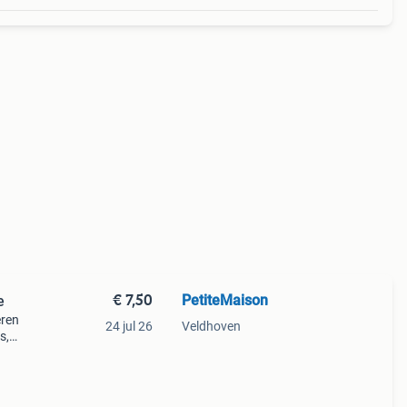
€ 7,50
PetiteMaison
e
eren
24 jul 26
Veldhoven
s,
t