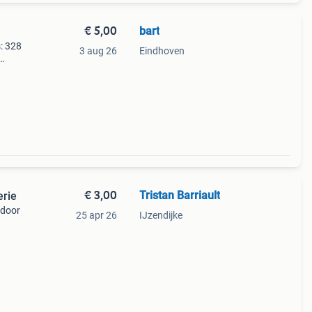
€ 5,00
bart
: 328
3 aug 26
Eindhoven
hekel
€ 3,00
Tristan Barriault
erie
 door
25 apr 26
IJzendijke
an
og.