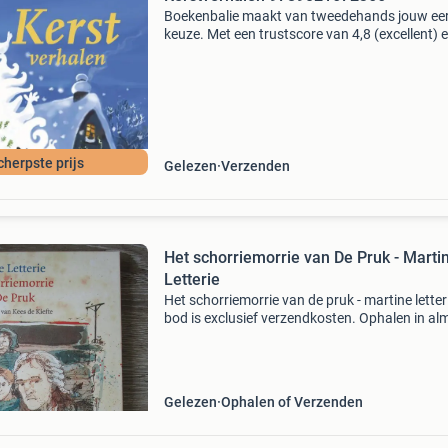
Boekenbalie maakt van tweedehands jouw ee
keuze. Met een trustscore van 4,8 (excellent) 
dagen retour garantie maken we dat iedere d
waar. Bestel direct op onze website! Titel:
kerstverhale
cherpste prijs
Gelezen
Verzenden
Het schorriemorrie van De Pruk - Marti
Letterie
Het schorriemorrie van de pruk - martine lette
bod is exclusief verzendkosten. Ophalen in al
is ook mogelijk 1301
Gelezen
Ophalen of Verzenden