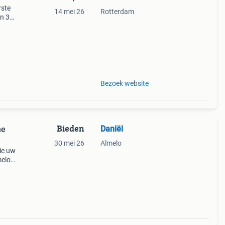
rste
14 mei 26
Rotterdam
en 30
ag
Bezoek website
Bieden
Daniël
ne
30 mei 26
Almelo
rie uw
melo