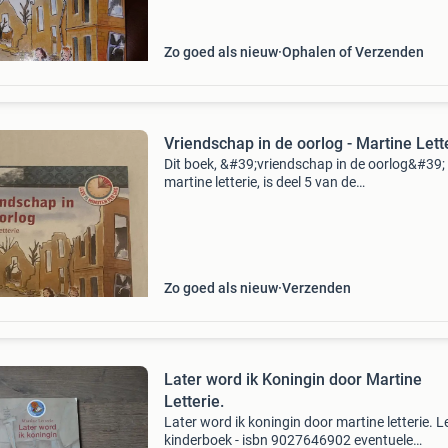
Zo goed als nieuw
Ophalen of Verzenden
Vriendschap in de oorlog - Martine Lett
Dit boek, &#39;vriendschap in de oorlog&#39;
martine letterie, is deel 5 van de
boekenbakkersreeks. Het vertelt het verhaal v
marieke in rotterdam tijdens de oorlog, wiens 
verande
Zo goed als nieuw
Verzenden
Later word ik Koningin door Martine
Letterie.
Later word ik koningin door martine letterie. L
kinderboek - isbn 9027646902 eventuele