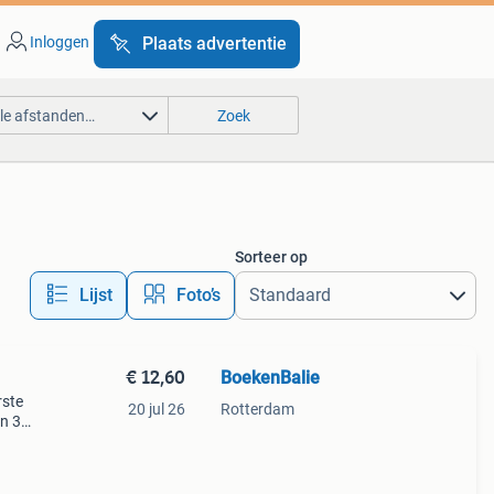
Inloggen
Plaats advertentie
lle afstanden…
Zoek
Sorteer op
Lijst
Foto’s
€ 12,60
BoekenBalie
rste
20 jul 26
Rotterdam
en 30
ag