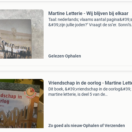
Martine Letterie - Wij blijven bij elkaar
Taal: nederlands; vlaams aantal pagina&#39;s
&#39;zijn jullie joden?’ Vraagt de ss’er. Sonni’s
adem schuurt door haar borst. Wat moet ze in
vredesnaam antwoorden? Ss’ers hebben een 
Gelezen
Ophalen
Vriendschap in de oorlog - Martine Lett
Dit boek, &#39;vriendschap in de oorlog&#39;
martine letterie, is deel 5 van de
boekenbakkersreeks. Het vertelt het verhaal v
marieke die in rotterdam woont tijdens de oorl
Haar leve
Zo goed als nieuw
Ophalen of Verzenden