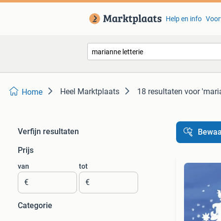
Help en info
Voor
Heel Marktplaats
18 resultaten
voor 'maria
Home
Verfijn resultaten
Bewaa
Prijs
van
tot
€
€
Categorie