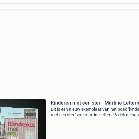
Kinderen met een ster - Martine Letteri
Dit is een nieuw exemplaar van het boek "kind
met een ster" van martine letterie & rick de haa
nog voorzien van het originele prijskaartje. He
boek is in perfecte staat en ongelez