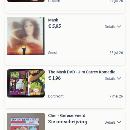
Usquert
27 jul 26
Mask
€ 5,95
Details
Soest
26 jul 26
The Mask DVD - Jim Carrey Komedie
€ 1,96
Details
Dordrecht
7 mei 26
Cher - Gereserveerd
Zie omschrijving
Details