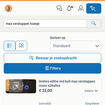
Alle categorieën…
Sorteer op
Alle afstanden…
Bewaar je zoekopdracht
Filters
limites editie red bull max verstappen
cover s26ultra
€ 25,00
Details
Damwâld
Eergisteren