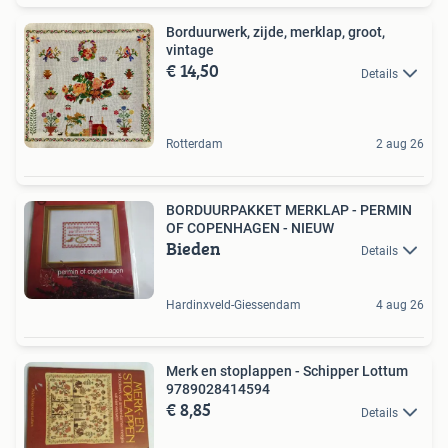
Borduurwerk, zijde, merklap, groot,
vintage
€ 14,50
Details
Rotterdam
2 aug 26
BORDUURPAKKET MERKLAP - PERMIN
OF COPENHAGEN - NIEUW
Bieden
Details
Hardinxveld-Giessendam
4 aug 26
Merk en stoplappen - Schipper Lottum
9789028414594
€ 8,85
Details