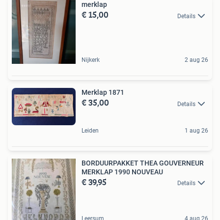
merklap
€ 15,00
Details
Nijkerk
2 aug 26
Merklap 1871
€ 35,00
Details
Leiden
1 aug 26
BORDUURPAKKET THEA GOUVERNEUR
MERKLAP 1990 NOUVEAU
€ 39,95
Details
Leersum
4 aug 26