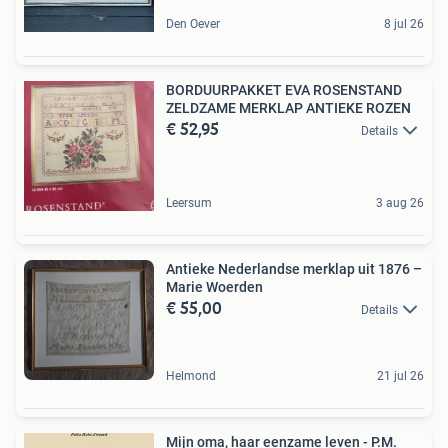
Den Oever
8 jul 26
BORDUURPAKKET EVA ROSENSTAND
ZELDZAME MERKLAP ANTIEKE ROZEN
€ 52,95
Details
Leersum
3 aug 26
Antieke Nederlandse merklap uit 1876 –
Marie Woerden
€ 55,00
Details
Helmond
21 jul 26
Mijn oma, haar eenzame leven - P.M.