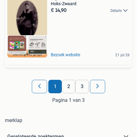
Hoks-Zwaard
€ 14,90
Details
Scherpste prijs
Bezoek website
21 jul 26
1
2
3
Pagina 1 van 3
merklap
Gerelateerde zoektermen